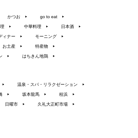
かつお
go to eat
▶︎
▶︎
理
中華料理
日本酒
▶︎
▶︎
▶︎
ディナー
モーニング
▶︎
▶︎
お土産
特産物
▶︎
▶︎
ン
はちきん地鶏
▶︎
▶︎
温泉・スパ・リラクゼーション
▶︎
▶︎
橋
坂本龍馬
桂浜
▶︎
▶︎
▶︎
日曜市
久礼大正町市場
▶︎
▶︎