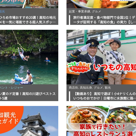
観光
起業・事業承継, グルメ
ひろめ市場おすすめ20選！高知の地元
旅行者満足度・食べ物部門で全国1位！デ
メを一気に堪能できる超人気スポット
ータが証明する「高知の食」の実力【し
底解剖
んラボレポート】
イベント・レジャー
商店街, 高知出身, グルメ, 観光
い夏のド定番！高知の川遊びベストス
【動画あり】 高知で遊ぼ！小4ナリくんの
ト5選
いつものおでかけ｜日曜市に水族館に路
電車にあちこち巡り