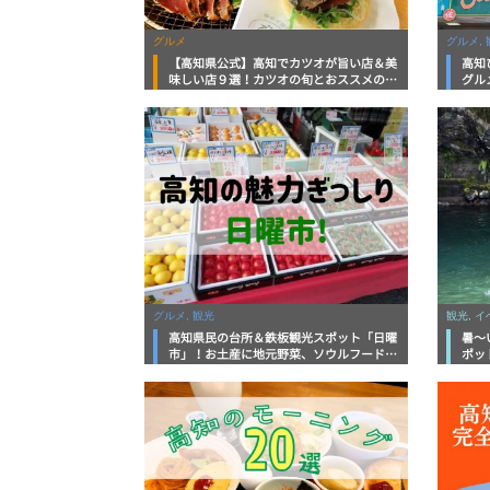
グルメ
グルメ, 
【高知県公式】高知でカツオが旨い店＆美
高知
味しい店９選！カツオの旬とおススメのお
グル
店を紹介
を徹
グルメ, 観光
観光, 
高知県民の台所＆鉄板観光スポット「日曜
暑～
市」！お土産に地元野菜、ソウルフードま
ポッ
で なんでもそろう高知の巨大街路市を徹
底解説！