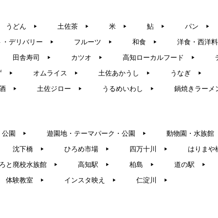
うどん
土佐茶
米
鮎
パン
▶︎
▶︎
▶︎
▶︎
▶︎
ト・デリバリー
フルーツ
和食
洋食・西洋料
▶︎
▶︎
▶︎
田舎寿司
カツオ
高知ローカルフード
▶︎
▶︎
▶︎
ず
オムライス
土佐あかうし
うなぎ
▶︎
▶︎
▶︎
▶︎
酒
土佐ジロー
うるめいわし
鍋焼きラーメ
▶︎
▶︎
▶︎
・公園
遊園地・テーマパーク・公園
動物園・水族館
▶︎
▶︎
沈下橋
ひろめ市場
四万十川
はりまや
▶︎
▶︎
▶︎
ろと廃校水族館
高知駅
柏島
道の駅
▶︎
▶︎
▶︎
▶︎
体験教室
インスタ映え
仁淀川
▶︎
▶︎
▶︎