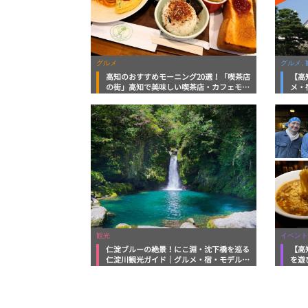
グルメ
グルメ, 
高知のおすすめモーニング20選！「喫茶店
【高
の街」高知で美味しい喫茶店・カフェモー
メ・
ニングをいただきます！
向け
観光
イベント
仁淀ブルーの絶景！にこ淵・沈下橋を巡る
【高
仁淀川観光ガイド｜グルメ・宿・モデルコ
を遊
ースまで完全網羅！
ルメ