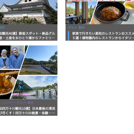
観光
グルメ, 観光
知観光40選】鉄板スポット・絶品グル
家族で行きたい高知のレストランおスス
宿・土産をおひとり様からファミリー
５選！植物園内のレストランからイタリ
まで徹底解説！
ンに中華まで楽しめる
・レジャー, グルメ, 観光
知四万十川観光10選】日本最後の清流
び尽くす！四万十川の絶景・体験・グ
を網羅したおすすめガイド