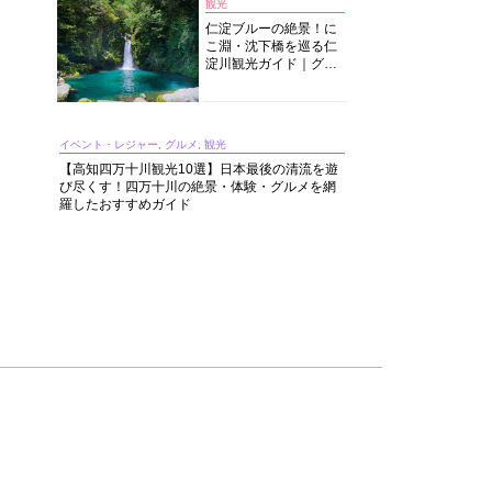
観光
仁淀ブルーの絶景！に
こ淵・沈下橋を巡る仁
淀川観光ガイド｜グル
メ・宿・モデルコース
まで完全網羅！
イベント・レジャー, グルメ, 観光
【高知四万十川観光10選】日本最後の清流を遊
び尽くす！四万十川の絶景・体験・グルメを網
羅したおすすめガイド