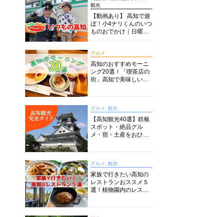
観光
【動画あり】 高知で遊
ぼ！小4ナリくんのいつ
ものおでかけ｜日曜市
に水族館に路面電車に
あちこち巡り
グルメ
高知のおすすめモーニ
ング20選！「喫茶店の
街」高知で美味しい喫
茶店・カフェモーニン
グをいただきます！
グルメ, 観光
【高知観光40選】鉄板
スポット・絶品グル
メ・宿・土産をおひと
り様からファミリー向
けまで徹底解説！
グルメ, 観光
家族で行きたい高知の
レストランおススメ５
選！植物園内のレスト
ランからイタリアンに
中華まで楽しめる