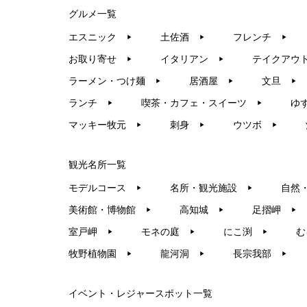
グルメ一覧
エスニック
土佐酒
フレンチ
▶︎
▶︎
▶︎
お取り寄せ
イタリアン
テイクアウ
▶︎
▶︎
ラーメン・つけ麺
居酒屋
文旦
▶︎
▶︎
▶︎
ランチ
喫茶・カフェ・スイーツ
ゆ
▶︎
▶︎
マッキー牧元
刺身
ウツボ
▶︎
▶︎
▶︎
観光名所一覧
モデルコース
名所・観光施設
自然
▶︎
▶︎
美術館・博物館
高知城
足摺岬
▶︎
▶︎
▶︎
室戸岬
モネの庭
にこ渕
む
▶︎
▶︎
▶︎
牧野植物園
龍河洞
長宗我部
▶︎
▶︎
▶︎
イベント・レジャースポット一覧