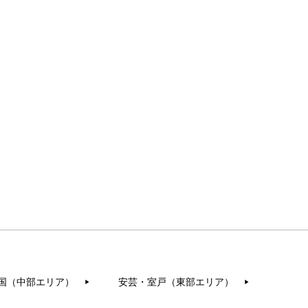
国（中部エリア）
安芸・室戸（東部エリア）
▶︎
▶︎