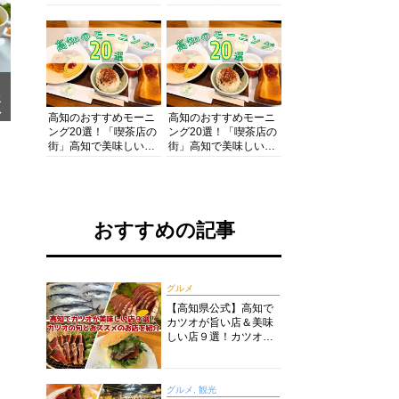
の酒と肴を満喫！【高
の絶景・体験・グルメ
知グルメPro】
を網羅したおすすめガ
イド
メ
ア
高知のおすすめモーニ
高知のおすすめモーニ
ング20選！「喫茶店の
ング20選！「喫茶店の
街」高知で美味しい喫
街」高知で美味しい喫
茶店・カフェモーニン
茶店・カフェモーニン
グをいただきます！
グをいただきます！
おすすめの記事
グルメ
【高知県公式】高知で
カツオが旨い店＆美味
しい店９選！カツオの
旬とおススメのお店を
紹介
グルメ, 観光