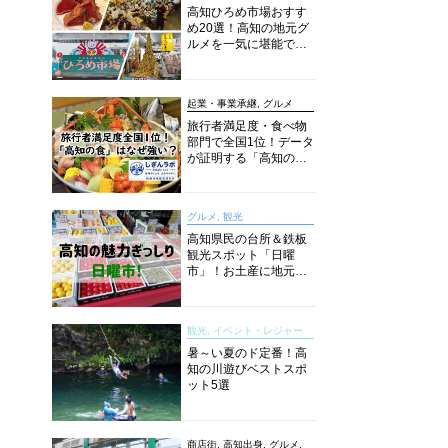
高知ひろめ市場おすす
め20選！高知の地元グ
ルメを一気に堪能でき
る超人気スポットを徹
底解剖
起業・事業承継, グルメ
旅行者満足度・食べ物
部門で全国1位！データ
が証明する「高知の
食」の実力【しぎんラ
ボレポート】
グルメ, 観光
高知県民の台所＆鉄板
観光スポット「日曜
市」！お土産に地元野
菜、ソウルフードまで
なんでもそろう高知の
巨大街路市を徹底解
観光, イベント・レジャー
説！
暑～い夏のド定番！高
知の川遊びベストスポ
ット5選
商店街, 高知出身, グルメ,