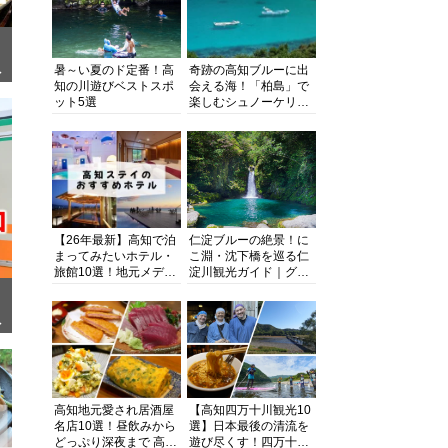
暑～い夏のド定番！高
奇跡の高知ブルーに出
ぎ
知の川遊びベストスポ
会える海！「柏島」で
ット5選
楽しむシュノーケリン
グ、ダイビング、海水
浴にキャンプまで透明
度抜群の海の楽園を徹
底紹介
【26年最新】高知で泊
仁淀ブルーの絶景！に
まってみたいホテル・
こ淵・沈下橋を巡る仁
旅館10選！地元メディ
淀川観光ガイド｜グル
アが観光に最適な宿を
メ・宿・モデルコース
厳選
まで完全網羅！
面
高知地元愛され居酒屋
【高知四万十川観光10
名店10選！昼飲みから
選】日本最後の清流を
どっぷり深夜まで 高知
遊び尽くす！四万十川