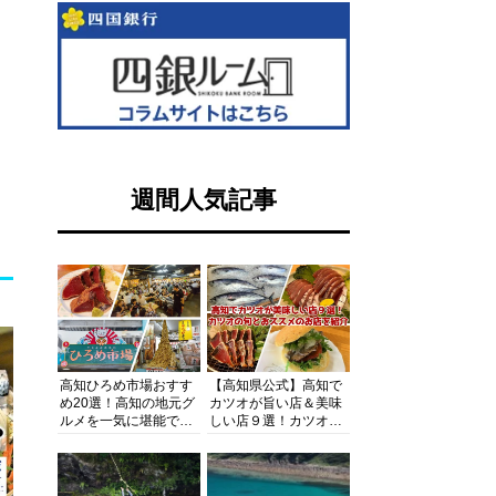
週間人気記事
高知ひろめ市場おすす
【高知県公式】高知で
め20選！高知の地元グ
カツオが旨い店＆美味
ルメを一気に堪能でき
しい店９選！カツオの
る超人気スポットを徹
旬とおススメのお店を
底解剖
紹介