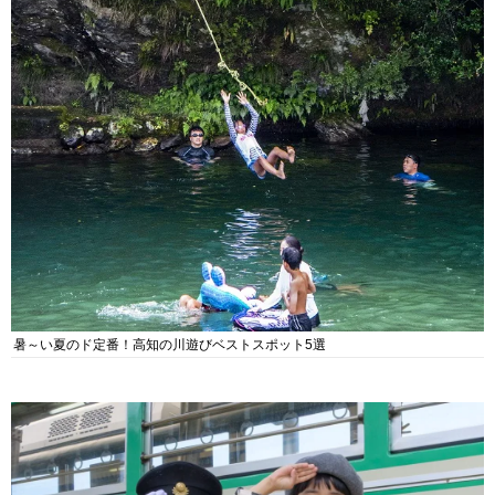
暑～い夏のド定番！高知の川遊びベストスポット5選