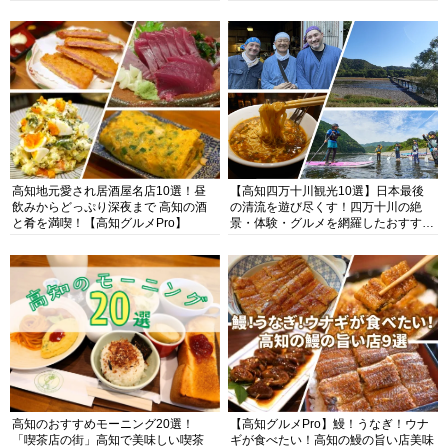
高知地元愛され居酒屋名店10選！昼
【高知四万十川観光10選】日本最後
飲みからどっぷり深夜まで 高知の酒
の清流を遊び尽くす！四万十川の絶
と肴を満喫！【高知グルメPro】
景・体験・グルメを網羅したおすすめ
ガイド
高知のおすすめモーニング20選！
【高知グルメPro】鰻！うなぎ！ウナ
「喫茶店の街」高知で美味しい喫茶
ギが食べたい！高知の鰻の旨い店美味