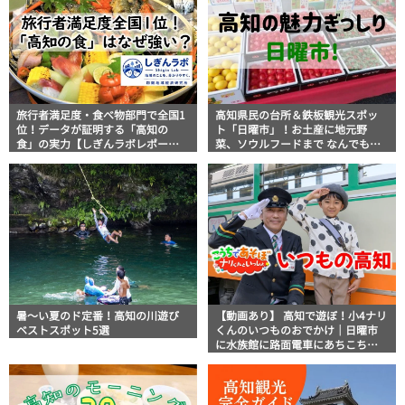
旅行者満足度・食べ物部門で全国1
高知県民の台所＆鉄板観光スポッ
位！データが証明する「高知の
ト「日曜市」！お土産に地元野
食」の実力【しぎんラボレポー
菜、ソウルフードまで なんでもそ
ト】
ろう高知の巨大街路市を徹底解
説！
暑～い夏のド定番！高知の川遊び
【動画あり】 高知で遊ぼ！小4ナリ
ベストスポット5選
くんのいつものおでかけ｜日曜市
に水族館に路面電車にあちこち巡
り