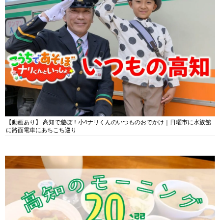
【動画あり】 高知で遊ぼ！小4ナリくんのいつものおでかけ｜日曜市に水族館
に路面電車にあちこち巡り