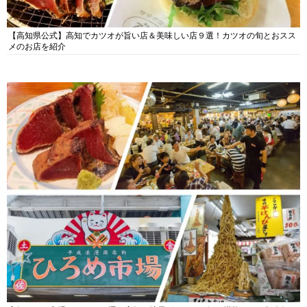
【高知県公式】高知でカツオが旨い店＆美味しい店９選！カツオの旬とおスス
メのお店を紹介