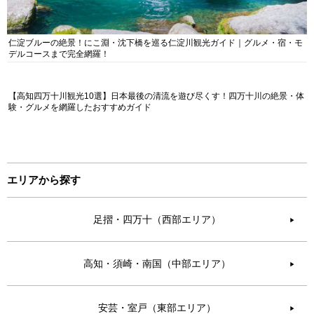
仁淀ブルーの絶景！にこ淵・沈下橋を巡る仁淀川観光ガイド｜グルメ・宿・モ
デルコースまで完全網羅！
【高知四万十川観光10選】日本最後の清流を遊び尽くす！四万十川の絶景・体
験・グルメを網羅したおすすめガイド
エリアから探す
足摺・四万十（西部エリア）
▶︎
高知・須崎・南国（中部エリア）
▶︎
安芸・室戸（東部エリア）
▶︎