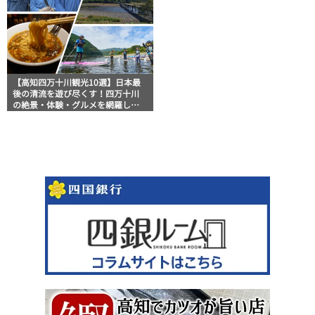
【高知四万十川観光10選】日本最
後の清流を遊び尽くす！四万十川
の絶景・体験・グルメを網羅した
おすすめガイド