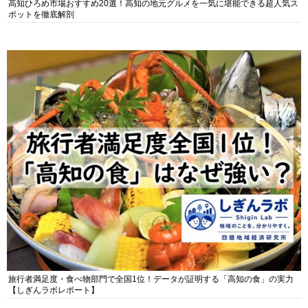
高知ひろめ市場おすすめ20選！高知の地元グルメを一気に堪能できる超人気ス
ポットを徹底解剖
旅行者満足度・食べ物部門で全国1位！データが証明する「高知の食」の実力
【しぎんラボレポート】