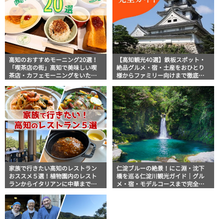
高知のおすすめモーニング20選！
【高知観光40選】鉄板スポット・
「喫茶店の街」高知で美味しい喫
絶品グルメ・宿・土産をおひとり
茶店・カフェモーニングをいただ
様からファミリー向けまで徹底解
きます！
説！
家族で行きたい高知のレストラン
仁淀ブルーの絶景！にこ淵・沈下
おススメ５選！植物園内のレスト
橋を巡る仁淀川観光ガイド｜グル
ランからイタリアンに中華まで楽
メ・宿・モデルコースまで完全網
しめる
羅！