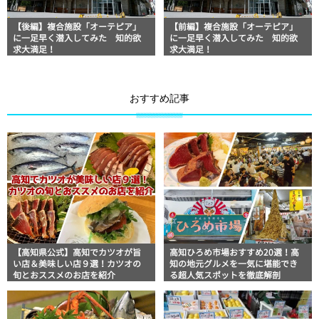
【後編】複合施設「オーテピア」
【前編】複合施設「オーテピア」
に一足早く潜入してみた 知的欲
に一足早く潜入してみた 知的欲
求大満足！
求大満足！
おすすめ記事
【高知県公式】高知でカツオが旨
高知ひろめ市場おすすめ20選！高
い店＆美味しい店９選！カツオの
知の地元グルメを一気に堪能でき
旬とおススメのお店を紹介
る超人気スポットを徹底解剖