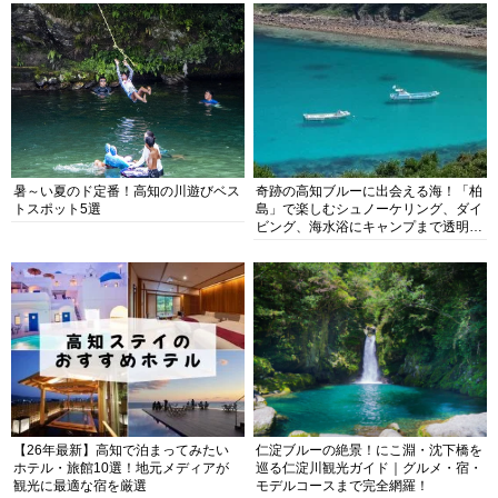
暑～い夏のド定番！高知の川遊びベス
奇跡の高知ブルーに出会える海！「柏
トスポット5選
島」で楽しむシュノーケリング、ダイ
ビング、海水浴にキャンプまで透明度
抜群の海の楽園を徹底紹介
【26年最新】高知で泊まってみたい
仁淀ブルーの絶景！にこ淵・沈下橋を
ホテル・旅館10選！地元メディアが
巡る仁淀川観光ガイド｜グルメ・宿・
観光に最適な宿を厳選
モデルコースまで完全網羅！