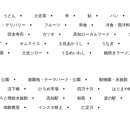
うどん
土佐茶
米
鮎
パン
▶︎
▶︎
▶︎
▶︎
▶︎
ト・デリバリー
フルーツ
和食
洋食・西洋料
▶︎
▶︎
▶︎
田舎寿司
カツオ
高知ローカルフード
▶︎
▶︎
▶︎
ず
オムライス
土佐あかうし
うなぎ
▶︎
▶︎
▶︎
▶︎
酒
土佐ジロー
うるめいわし
鍋焼きラーメ
▶︎
▶︎
▶︎
・公園
遊園地・テーマパーク・公園
動物園・水族館
▶︎
▶︎
沈下橋
ひろめ市場
四万十川
はりまや
▶︎
▶︎
▶︎
ろと廃校水族館
高知駅
柏島
道の駅
▶︎
▶︎
▶︎
▶︎
体験教室
インスタ映え
仁淀川
▶︎
▶︎
▶︎