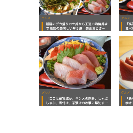
グルメ
グルメ
話題のデカ盛りカツ丼から王道の海鮮丼ま
「高
で 高知の美味しい丼５選 美食おじさん
食べ
マッキー牧元の高知満腹日記
トで
記念
グルメ
グルメ
「ここは竜宮城か。キンメの刺身、しゃぶ
「新
しゃぶ、煮付け、茶漬けの攻撃に撃沈すの
歩き
巻」食べ歩きスト・マッキー牧元の高知満
腹日記