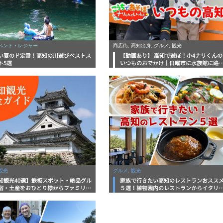
イベント・レジャー
商店街, 高知出身, グルメ, 観光
い夏のド定番！高知の川遊びベストス
【動画あり】 高知で遊ぼ！小4ナリくんの
ト5選
いつものおでかけ｜日曜市に水族館に路
電車にあちこち巡り
観光
グルメ, 観光
知観光40選】鉄板スポット・絶品グル
家族で行きたい高知のレストランおスス
宿・土産をおひとり様からファミリー
５選！植物園内のレストランからイタリ
まで徹底解説！
ンに中華まで楽しめる