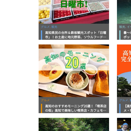
グルメ, 観光
観光, 
高知県民の台所＆鉄板観光スポット「日曜
暑～
市」！お土産に地元野菜、ソウルフードま
ポッ
で なんでもそろう高知の巨大街路市を徹
底解説！
グルメ
グルメ, 
高知のおすすめモーニング20選！「喫茶店
【高
の街」高知で美味しい喫茶店・カフェモー
メ・
ニングをいただきます！
向け