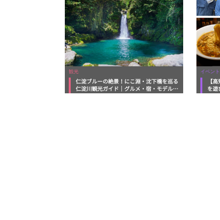
観光
イベント
仁淀ブルーの絶景！にこ淵・沈下橋を巡る
【高
仁淀川観光ガイド｜グルメ・宿・モデルコ
を遊
ースまで完全網羅！
ルメ