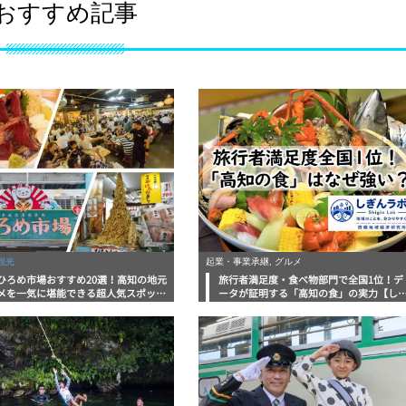
おすすめ記事
観光
起業・事業承継, グルメ
ひろめ市場おすすめ20選！高知の地元
旅行者満足度・食べ物部門で全国1位！デ
メを一気に堪能できる超人気スポット
ータが証明する「高知の食」の実力【し
底解剖
んラボレポート】