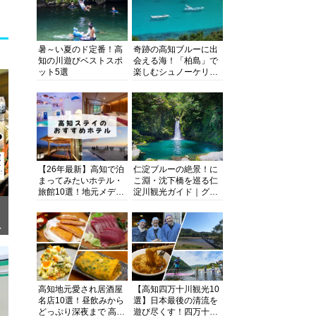
暑～い夏のド定番！高
奇跡の高知ブルーに出
知の川遊びベストスポ
会える海！「柏島」で
ット5選
楽しむシュノーケリン
グ、ダイビング、海水
浴にキャンプまで透明
度抜群の海の楽園を徹
底紹介
【26年最新】高知で泊
仁淀ブルーの絶景！に
まってみたいホテル・
こ淵・沈下橋を巡る仁
旅館10選！地元メディ
淀川観光ガイド｜グル
アが観光に最適な宿を
メ・宿・モデルコース
厳選
まで完全網羅！
ぎ
高知地元愛され居酒屋
【高知四万十川観光10
名店10選！昼飲みから
選】日本最後の清流を
どっぷり深夜まで 高知
遊び尽くす！四万十川