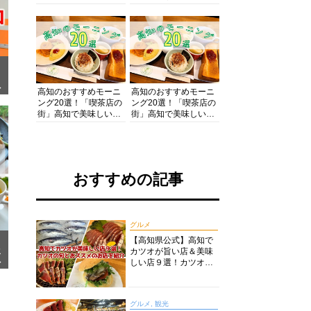
の酒と肴を満喫！【高
の絶景・体験・グルメ
知グルメPro】
を網羅したおすすめガ
イド
面
高知のおすすめモーニ
高知のおすすめモーニ
ング20選！「喫茶店の
ング20選！「喫茶店の
街」高知で美味しい喫
街」高知で美味しい喫
茶店・カフェモーニン
茶店・カフェモーニン
グをいただきます！
グをいただきます！
おすすめの記事
グルメ
【高知県公式】高知で
カツオが旨い店＆美味
メ
ア
しい店９選！カツオの
旬とおススメのお店を
紹介
グルメ, 観光