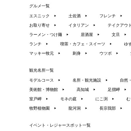
グルメ一覧
エスニック
土佐酒
フレンチ
▶︎
▶︎
▶︎
お取り寄せ
イタリアン
テイクアウ
▶︎
▶︎
ラーメン・つけ麺
居酒屋
文旦
▶︎
▶︎
▶︎
ランチ
喫茶・カフェ・スイーツ
ゆ
▶︎
▶︎
マッキー牧元
刺身
ウツボ
▶︎
▶︎
▶︎
観光名所一覧
モデルコース
名所・観光施設
自然
▶︎
▶︎
美術館・博物館
高知城
足摺岬
▶︎
▶︎
▶︎
室戸岬
モネの庭
にこ渕
む
▶︎
▶︎
▶︎
牧野植物園
龍河洞
長宗我部
▶︎
▶︎
▶︎
イベント・レジャースポット一覧