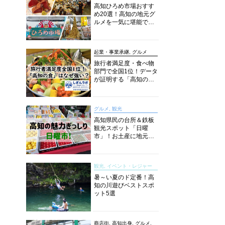
高知ひろめ市場おすす
め20選！高知の地元グ
ルメを一気に堪能でき
る超人気スポットを徹
底解剖
起業・事業承継, グルメ
旅行者満足度・食べ物
部門で全国1位！データ
が証明する「高知の
食」の実力【しぎんラ
ボレポート】
グルメ, 観光
高知県民の台所＆鉄板
観光スポット「日曜
市」！お土産に地元野
菜、ソウルフードまで
なんでもそろう高知の
巨大街路市を徹底解
観光, イベント・レジャー
説！
暑～い夏のド定番！高
知の川遊びベストスポ
ット5選
商店街, 高知出身, グルメ,