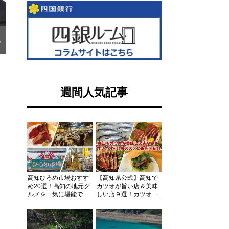
ら
週間人気記事
高知ひろめ市場おすす
【高知県公式】高知で
め20選！高知の地元グ
カツオが旨い店＆美味
ルメを一気に堪能でき
しい店９選！カツオの
る超人気スポットを徹
旬とおススメのお店を
底解剖
紹介