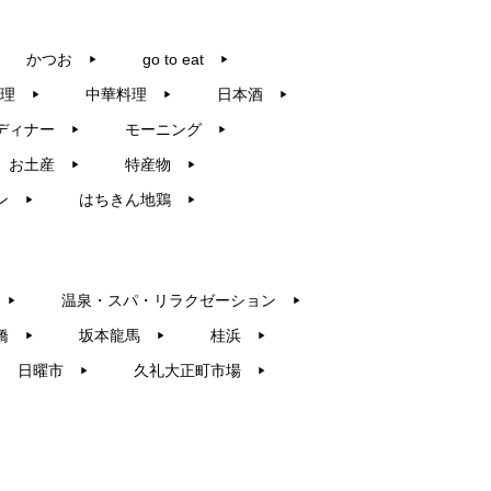
かつお
go to eat
▶︎
▶︎
理
中華料理
日本酒
▶︎
▶︎
▶︎
ディナー
モーニング
▶︎
▶︎
お土産
特産物
▶︎
▶︎
ン
はちきん地鶏
▶︎
▶︎
温泉・スパ・リラクゼーション
▶︎
▶︎
橋
坂本龍馬
桂浜
▶︎
▶︎
▶︎
日曜市
久礼大正町市場
▶︎
▶︎