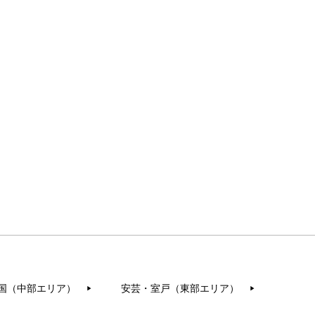
国（中部エリア）
安芸・室戸（東部エリア）
▶︎
▶︎