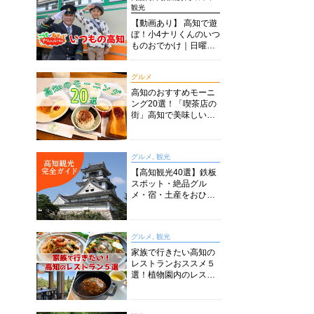
観光
【動画あり】 高知で遊
ぼ！小4ナリくんのいつ
ものおでかけ｜日曜市
に水族館に路面電車に
あちこち巡り
グルメ
高知のおすすめモーニ
ング20選！「喫茶店の
街」高知で美味しい喫
茶店・カフェモーニン
グをいただきます！
グルメ, 観光
【高知観光40選】鉄板
スポット・絶品グル
メ・宿・土産をおひと
り様からファミリー向
けまで徹底解説！
グルメ, 観光
家族で行きたい高知の
レストランおススメ５
選！植物園内のレスト
ランからイタリアンに
中華まで楽しめる