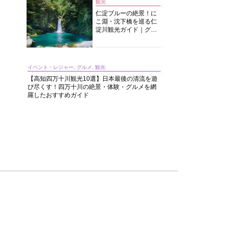
観光
仁淀ブルーの絶景！に
こ淵・沈下橋を巡る仁
淀川観光ガイド｜グル
メ・宿・モデルコース
まで完全網羅！
イベント・レジャー, グルメ, 観光
【高知四万十川観光10選】日本最後の清流を遊
び尽くす！四万十川の絶景・体験・グルメを網
羅したおすすめガイド