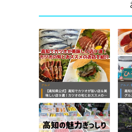
グルメ
グルメ, 
【高知県公式】高知でカツオが旨い店＆美
高知
味しい店９選！カツオの旬とおススメのお
グル
店を紹介
を徹