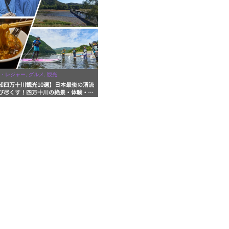
・レジャー, グルメ, 観光
知四万十川観光10選】日本最後の清流
び尽くす！四万十川の絶景・体験・グ
を網羅したおすすめガイド