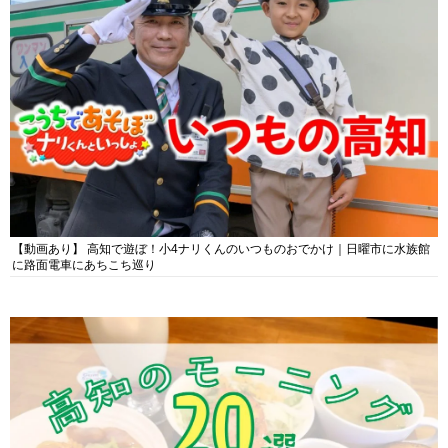
【動画あり】 高知で遊ぼ！小4ナリくんのいつものおでかけ｜日曜市に水族館
に路面電車にあちこち巡り