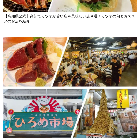
【高知県公式】高知でカツオが旨い店＆美味しい店９選！カツオの旬とおスス
メのお店を紹介