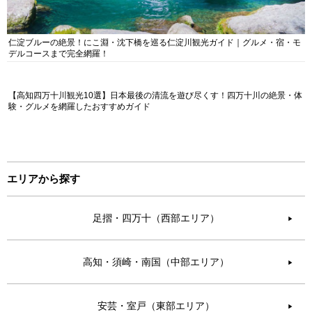
仁淀ブルーの絶景！にこ淵・沈下橋を巡る仁淀川観光ガイド｜グルメ・宿・モ
デルコースまで完全網羅！
【高知四万十川観光10選】日本最後の清流を遊び尽くす！四万十川の絶景・体
験・グルメを網羅したおすすめガイド
エリアから探す
足摺・四万十（西部エリア）
▶︎
高知・須崎・南国（中部エリア）
▶︎
安芸・室戸（東部エリア）
▶︎