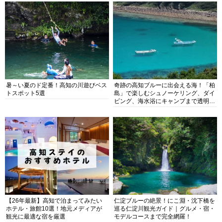
暑～い夏のド定番！高知の川遊びベス
奇跡の高知ブルーに出会える海！「柏
トスポット5選
島」で楽しむシュノーケリング、ダイ
ビング、海水浴にキャンプまで透明度
抜群の海の楽園を徹底紹介
【26年最新】高知で泊まってみたい
仁淀ブルーの絶景！にこ淵・沈下橋を
ホテル・旅館10選！地元メディアが
巡る仁淀川観光ガイド｜グルメ・宿・
観光に最適な宿を厳選
モデルコースまで完全網羅！