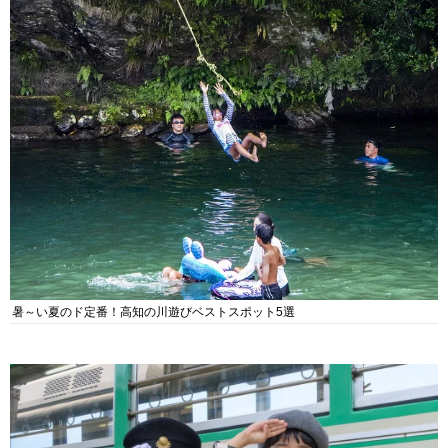
暑～い夏のド定番！高知の川遊びベストスポット5選