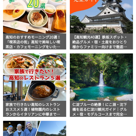
高知のおすすめモーニング20選！
【高知観光40選】鉄板スポット・
「喫茶店の街」高知で美味しい喫
絶品グルメ・宿・土産をおひとり
茶店・カフェモーニングをいただ
様からファミリー向けまで徹底解
きます！
説！
家族で行きたい高知のレストラン
仁淀ブルーの絶景！にこ淵・沈下
おススメ５選！植物園内のレスト
橋を巡る仁淀川観光ガイド｜グル
ランからイタリアンに中華まで楽
メ・宿・モデルコースまで完全網
しめる
羅！