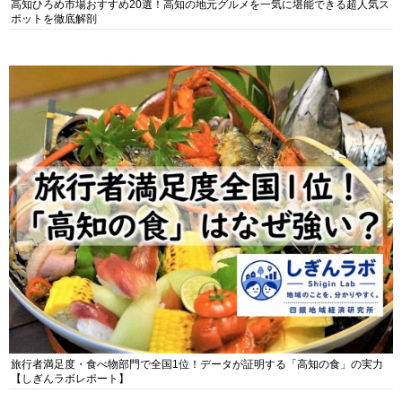
高知ひろめ市場おすすめ20選！高知の地元グルメを一気に堪能できる超人気ス
ポットを徹底解剖
旅行者満足度・食べ物部門で全国1位！データが証明する「高知の食」の実力
【しぎんラボレポート】