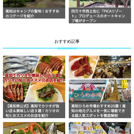
高知はキャンプの聖地！おすすめ
四万十市西土佐に「PICAリゾー
のコテージを紹介
ト」プロデュースのオートキャン
プ場がオープン
おすすめ記事
【高知県公式】高知でカツオが旨
高知ひろめ市場おすすめ20選！高
い店＆美味しい店９選！カツオの
知の地元グルメを一気に堪能でき
旬とおススメのお店を紹介
る超人気スポットを徹底解剖