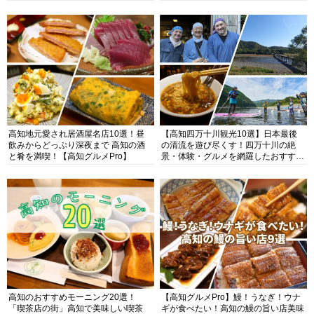
高知地元愛され居酒屋名店10選！昼
【高知四万十川観光10選】日本最後
飲みからどっぷり深夜まで 高知の酒
の清流を遊び尽くす！四万十川の絶
と肴を満喫！【高知グルメPro】
景・体験・グルメを網羅したおすすめ
ガイド
高知のおすすめモーニング20選！
【高知グルメPro】鰻！うなぎ！ウナ
「喫茶店の街」高知で美味しい喫茶
ギが食べたい！高知の鰻の旨い店美味