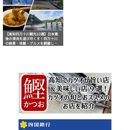
【高知四万十川観光10選】日本最
後の清流を遊び尽くす！四万十川
の絶景・体験・グルメを網羅した
おすすめガイド