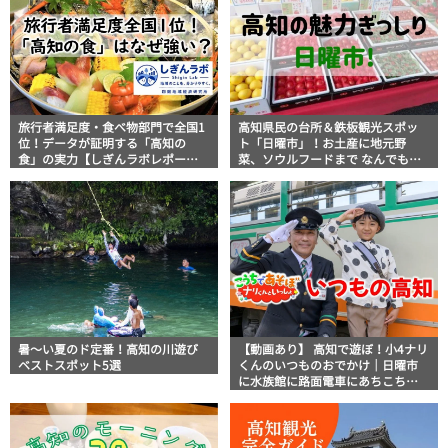
旅行者満足度・食べ物部門で全国1
高知県民の台所＆鉄板観光スポッ
位！データが証明する「高知の
ト「日曜市」！お土産に地元野
食」の実力【しぎんラボレポー
菜、ソウルフードまで なんでもそ
ト】
ろう高知の巨大街路市を徹底解
説！
暑～い夏のド定番！高知の川遊び
【動画あり】 高知で遊ぼ！小4ナリ
ベストスポット5選
くんのいつものおでかけ｜日曜市
に水族館に路面電車にあちこち巡
り