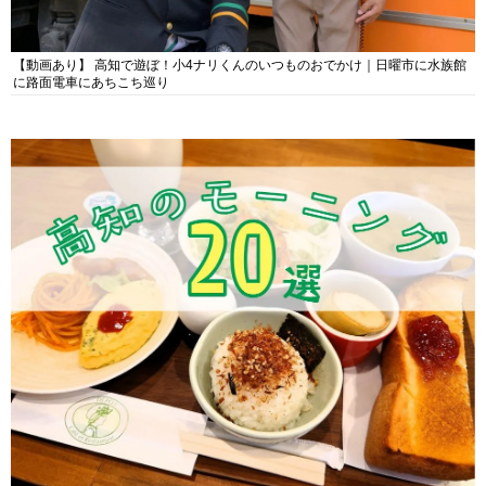
【動画あり】 高知で遊ぼ！小4ナリくんのいつものおでかけ｜日曜市に水族館
に路面電車にあちこち巡り