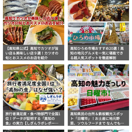
【高知県公式】高知でカツオが旨
高知ひろめ市場おすすめ20選！高
い店＆美味しい店９選！カツオの
知の地元グルメを一気に堪能でき
旬とおススメのお店を紹介
る超人気スポットを徹底解剖
旅行者満足度・食べ物部門で全国1
高知県民の台所＆鉄板観光スポッ
位！データが証明する「高知の
ト「日曜市」！お土産に地元野
食」の実力【しぎんラボレポー
菜、ソウルフードまで なんでもそ
ト】
ろう高知の巨大街路市を徹底解