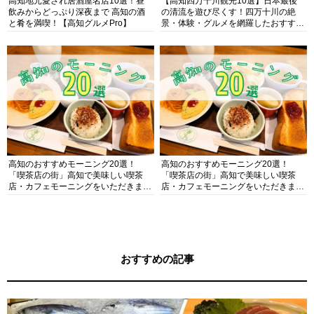
高知地元愛され居酒屋名店10選！昼
【高知四万十川観光10選】日本最後
飲みからどっぷり深夜まで 高知の酒
の清流を遊び尽くす！四万十川の絶
と肴を満喫！【高知グルメPro】
景・体験・グルメを網羅したおすすめ
ガイド
高知のおすすめモーニング20選！
高知のおすすめモーニング20選！
「喫茶店の街」高知で美味しい喫茶
「喫茶店の街」高知で美味しい喫茶
店・カフェモーニングをいただきま
店・カフェモーニングをいただきま
す！
す！
おすすめの記事