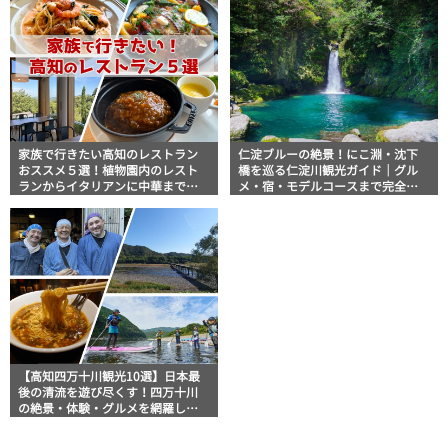
家族で行きたい高知のレストラン
仁淀ブルーの絶景！にこ淵・沈下
おススメ５選！植物園内のレスト
橋を巡る仁淀川観光ガイド｜グル
ランからイタリアンに中華まで楽
メ・宿・モデルコースまで完全網
しめる
羅！
【高知四万十川観光10選】日本最
後の清流を遊び尽くす！四万十川
の絶景・体験・グルメを網羅した
おすすめガイド