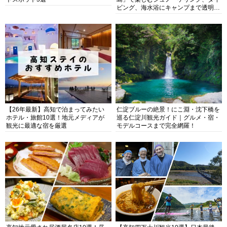
ビング、海水浴にキャンプまで透明度
抜群の海の楽園を徹底紹介
【26年最新】高知で泊まってみたい
仁淀ブルーの絶景！にこ淵・沈下橋を
ホテル・旅館10選！地元メディアが
巡る仁淀川観光ガイド｜グルメ・宿・
観光に最適な宿を厳選
モデルコースまで完全網羅！