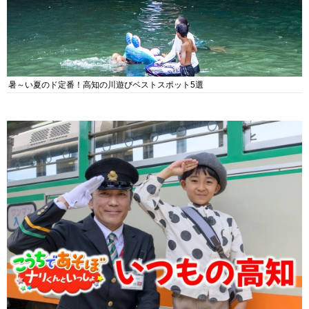
暑～い夏のド定番！高知の川遊びベストスポット5選