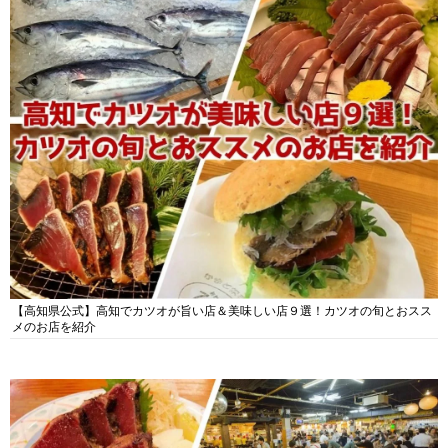
【高知県公式】高知でカツオが旨い店＆美味しい店９選！カツオの旬とおスス
メのお店を紹介