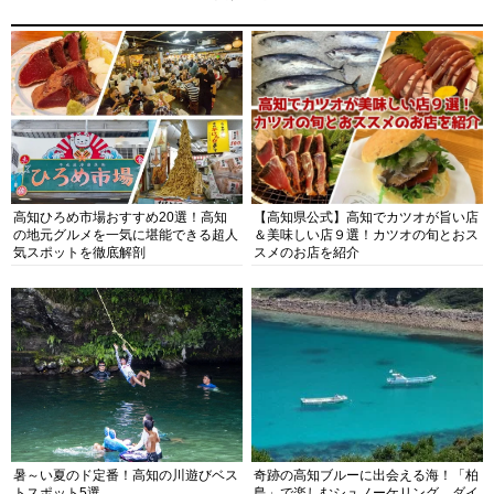
高知ひろめ市場おすすめ20選！高知
【高知県公式】高知でカツオが旨い店
の地元グルメを一気に堪能できる超人
＆美味しい店９選！カツオの旬とおス
気スポットを徹底解剖
スメのお店を紹介
暑～い夏のド定番！高知の川遊びベス
奇跡の高知ブルーに出会える海！「柏
トスポット5選
島」で楽しむシュノーケリング、ダイ