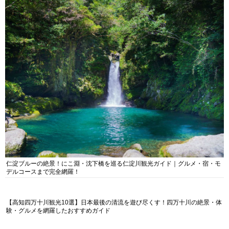
仁淀ブルーの絶景！にこ淵・沈下橋を巡る仁淀川観光ガイド｜グルメ・宿・モ
デルコースまで完全網羅！
【高知四万十川観光10選】日本最後の清流を遊び尽くす！四万十川の絶景・体
験・グルメを網羅したおすすめガイド