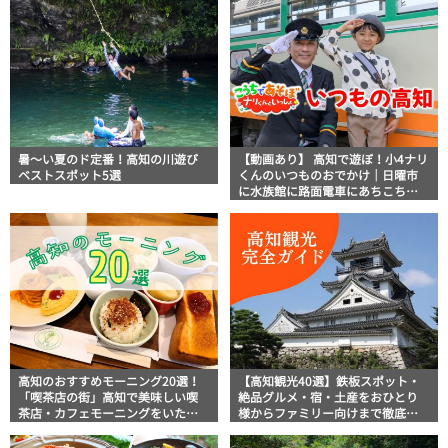
説！
暑～い夏のド定番！高知の川遊び
【動画あり】 高知で遊ぼ！小4ナリ
ベストスポット5選
くんのいつものおでかけ｜日曜市
に水族館に路面電車にあちこち巡
り
高知のおすすめモーニング20選！
【高知観光40選】鉄板スポット・
「喫茶店の街」高知で美味しい喫
絶品グルメ・宿・土産をおひとり
茶店・カフェモーニングをいただ
様からファミリー向けまで徹底解
きます！
説！