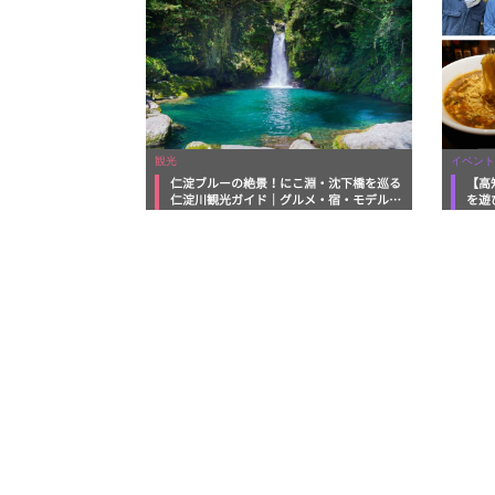
観光
イベント
仁淀ブルーの絶景！にこ淵・沈下橋を巡る
【高
仁淀川観光ガイド｜グルメ・宿・モデルコ
を遊
ースまで完全網羅！
ルメ