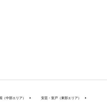
国（中部エリア）
安芸・室戸（東部エリア）
▶︎
▶︎