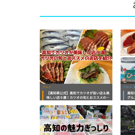
グルメ
グルメ, 
【高知県公式】高知でカツオが旨い店＆美
高知
味しい店９選！カツオの旬とおススメのお
グル
店を紹介
を徹