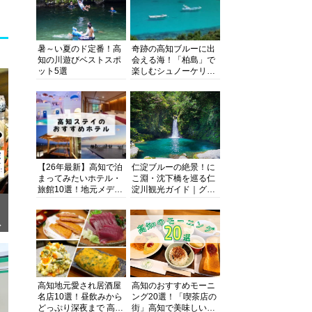
暑～い夏のド定番！高
奇跡の高知ブルーに出
知の川遊びベストスポ
会える海！「柏島」で
ット5選
楽しむシュノーケリン
グ、ダイビング、海水
浴にキャンプまで透明
度抜群の海の楽園を徹
底紹介
【26年最新】高知で泊
仁淀ブルーの絶景！に
まってみたいホテル・
こ淵・沈下橋を巡る仁
旅館10選！地元メディ
淀川観光ガイド｜グル
アが観光に最適な宿を
メ・宿・モデルコース
厳選
まで完全網羅！
ぎ
高知地元愛され居酒屋
高知のおすすめモーニ
名店10選！昼飲みから
ング20選！「喫茶店の
どっぷり深夜まで 高知
街」高知で美味しい喫