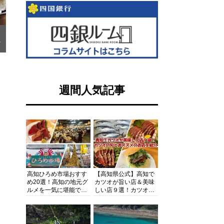
こ
週間人気記事
高知ひろめ市場おすす
【高知県公式】高知で
め20選！高知の地元グ
カツオが旨い店＆美味
ルメを一気に堪能でき
しい店９選！カツオの
る超人気スポットを徹
旬とおススメのお店を
底解剖
紹介