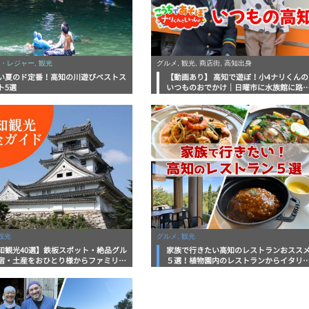
・レジャー, 観光
グルメ, 観光, 商店街, 高知出身
い夏のド定番！高知の川遊びベストス
【動画あり】 高知で遊ぼ！小4ナリくんの
ト5選
いつものおでかけ｜日曜市に水族館に路
電車にあちこち巡り
観光
グルメ, 観光
知観光40選】鉄板スポット・絶品グル
家族で行きたい高知のレストランおスス
宿・土産をおひとり様からファミリー
５選！植物園内のレストランからイタリ
まで徹底解説！
ンに中華まで楽しめる