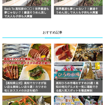
Back To 高知家の◯◯！世界最速も
世界最速も夢じゃない？！豪速そ
夢じゃない？！豪速そうめん流し
うめん流しで大人も子供も大興奮
で大人も子供も大興奮
おすすめ記事
【高知県公式】高知でカツオが旨
高知ひろめ市場おすすめ20選！高
い店＆美味しい店９選！カツオの
知の地元グルメを一気に堪能でき
旬とおススメのお店を紹介
る超人気スポットを徹底解剖