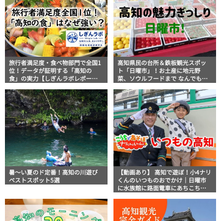
旅行者満足度・食べ物部門で全国1
高知県民の台所＆鉄板観光スポッ
位！データが証明する「高知の
ト「日曜市」！お土産に地元野
食」の実力【しぎんラボレポー
菜、ソウルフードまで なんでもそ
ト】
ろう高知の巨大街路市を徹底解
説！
暑～い夏のド定番！高知の川遊び
【動画あり】 高知で遊ぼ！小4ナリ
ベストスポット5選
くんのいつものおでかけ｜日曜市
に水族館に路面電車にあちこち巡
り