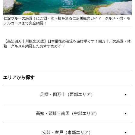
仁淀ブルーの絶景！にこ淵・沈下橋を巡る仁淀川観光ガイド｜グルメ・宿・モ
デルコースまで完全網羅！
【高知四万十川観光10選】日本最後の清流を遊び尽くす！四万十川の絶景・体
験・グルメを網羅したおすすめガイド
エリアから探す
足摺・四万十（西部エリア）
▶︎
高知・須崎・南国（中部エリア）
▶︎
安芸・室戸（東部エリア）
▶︎