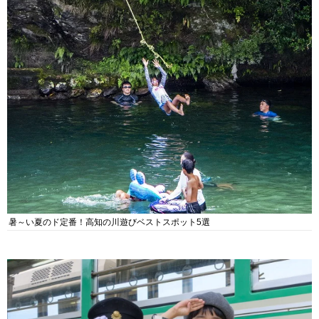
暑～い夏のド定番！高知の川遊びベストスポット5選