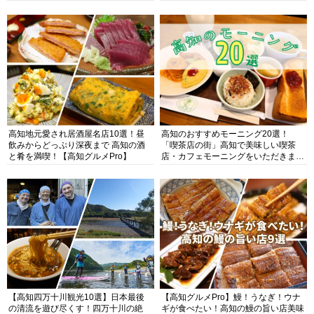
高知地元愛され居酒屋名店10選！昼
高知のおすすめモーニング20選！
飲みからどっぷり深夜まで 高知の酒
「喫茶店の街」高知で美味しい喫茶
と肴を満喫！【高知グルメPro】
店・カフェモーニングをいただきま
す！
【高知四万十川観光10選】日本最後
【高知グルメPro】鰻！うなぎ！ウナ
の清流を遊び尽くす！四万十川の絶
ギが食べたい！高知の鰻の旨い店美味