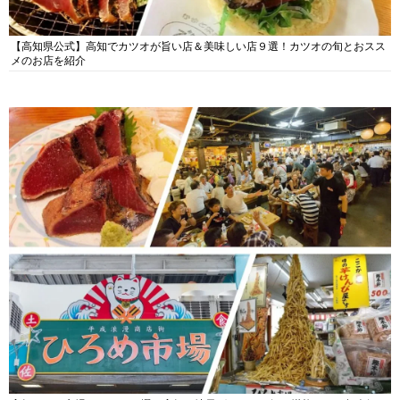
【高知県公式】高知でカツオが旨い店＆美味しい店９選！カツオの旬とおスス
メのお店を紹介