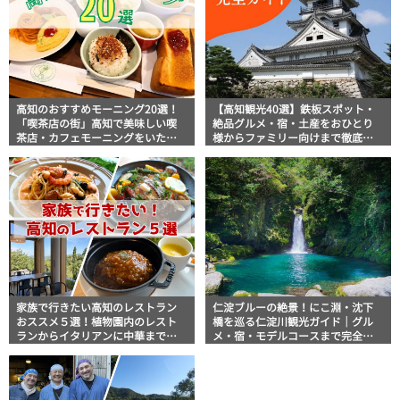
高知のおすすめモーニング20選！
【高知観光40選】鉄板スポット・
「喫茶店の街」高知で美味しい喫
絶品グルメ・宿・土産をおひとり
茶店・カフェモーニングをいただ
様からファミリー向けまで徹底解
きます！
説！
家族で行きたい高知のレストラン
仁淀ブルーの絶景！にこ淵・沈下
おススメ５選！植物園内のレスト
橋を巡る仁淀川観光ガイド｜グル
ランからイタリアンに中華まで楽
メ・宿・モデルコースまで完全網
しめる
羅！