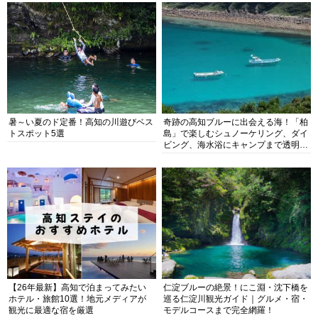
暑～い夏のド定番！高知の川遊びベス
奇跡の高知ブルーに出会える海！「柏
トスポット5選
島」で楽しむシュノーケリング、ダイ
ビング、海水浴にキャンプまで透明度
抜群の海の楽園を徹底紹介
【26年最新】高知で泊まってみたい
仁淀ブルーの絶景！にこ淵・沈下橋を
ホテル・旅館10選！地元メディアが
巡る仁淀川観光ガイド｜グルメ・宿・
観光に最適な宿を厳選
モデルコースまで完全網羅！