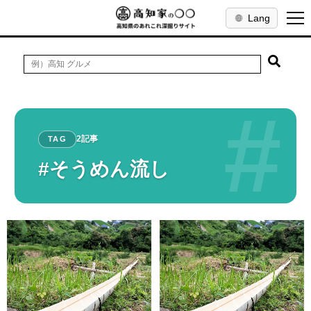
Lang
#
2記事
TAG
#そうめん流し