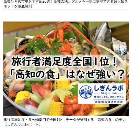
高知ひろめ市場おすすめ20選！高知の地元グルメを一気に堪能できる超人気ス
ポットを徹底解剖
旅行者満足度・食べ物部門で全国1位！データが証明する「高知の食」の実力
【しぎんラボレポート】