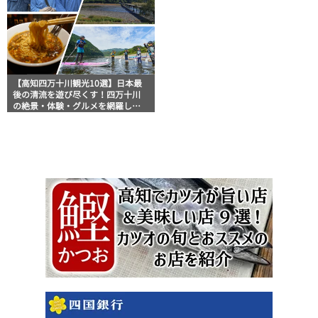
【高知四万十川観光10選】日本最
後の清流を遊び尽くす！四万十川
の絶景・体験・グルメを網羅した
おすすめガイド