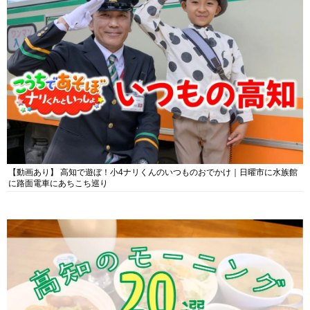
【動画あり】 高知で遊ぼ！小4ナリくんのいつものおでかけ｜日曜市に水族館
に路面電車にあちこち巡り