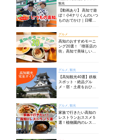
観光
【動画あり】 高知で遊
ぼ！小4ナリくんのいつ
ものおでかけ｜日曜市
に水族館に路面電車に
あちこち巡り
グルメ
高知のおすすめモーニ
ング20選！「喫茶店の
街」高知で美味しい喫
茶店・カフェモーニン
グをいただきます！
グルメ, 観光
【高知観光40選】鉄板
スポット・絶品グル
メ・宿・土産をおひと
り様からファミリー向
けまで徹底解説！
グルメ, 観光
家族で行きたい高知の
レストランおススメ５
選！植物園内のレスト
ランからイタリアンに
中華まで楽しめる