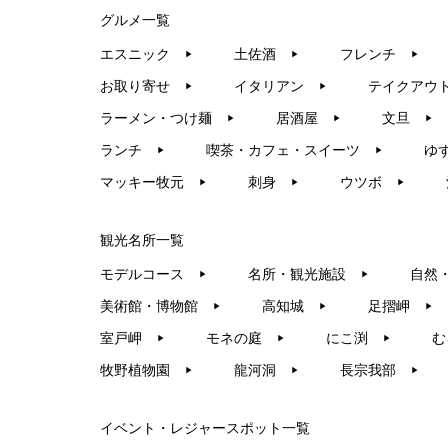
グルメ一覧
エスニック
土佐酒
フレンチ
▶︎
▶︎
▶︎
お取り寄せ
イタリアン
テイクアウ
▶︎
▶︎
ラーメン・つけ麺
居酒屋
文旦
▶︎
▶︎
▶︎
ランチ
喫茶・カフェ・スイーツ
ゆ
▶︎
▶︎
マッキー牧元
刺身
ウツボ
▶︎
▶︎
▶︎
観光名所一覧
モデルコース
名所・観光施設
自然
▶︎
▶︎
美術館・博物館
高知城
足摺岬
▶︎
▶︎
▶︎
室戸岬
モネの庭
にこ渕
む
▶︎
▶︎
▶︎
牧野植物園
龍河洞
長宗我部
▶︎
▶︎
▶︎
イベント・レジャースポット一覧