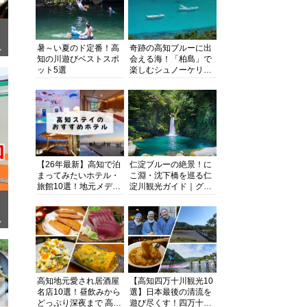
暑～い夏のド定番！高
奇跡の高知ブルーに出
ぎ
知の川遊びベストスポ
会える海！「柏島」で
ット5選
楽しむシュノーケリン
グ、ダイビング、海水
浴にキャンプまで透明
度抜群の海の楽園を徹
底紹介
【26年最新】高知で泊
仁淀ブルーの絶景！に
まってみたいホテル・
こ淵・沈下橋を巡る仁
旅館10選！地元メディ
淀川観光ガイド｜グル
アが観光に最適な宿を
メ・宿・モデルコース
厳選
まで完全網羅！
面
高知地元愛され居酒屋
【高知四万十川観光10
名店10選！昼飲みから
選】日本最後の清流を
どっぷり深夜まで 高知
遊び尽くす！四万十川