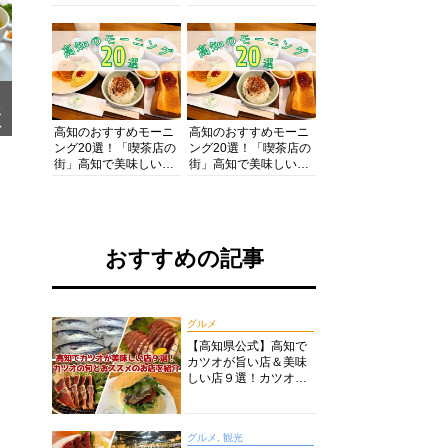
の酒と肴を満喫！【高
の絶景・体験・グルメ
知グルメPro】
を網羅したおすすめガ
イド
メ
ア
高知のおすすめモーニ
高知のおすすめモーニ
ング20選！「喫茶店の
ング20選！「喫茶店の
街」高知で美味しい喫
街」高知で美味しい喫
茶店・カフェモーニン
茶店・カフェモーニン
グをいただきます！
グをいただきます！
おすすめの記事
グルメ
【高知県公式】高知で
カツオが旨い店＆美味
しい店９選！カツオの
旬とおススメのお店を
紹介
グルメ, 観光