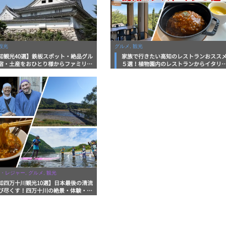
観光
グルメ, 観光
知観光40選】鉄板スポット・絶品グル
家族で行きたい高知のレストランおスス
宿・土産をおひとり様からファミリー
５選！植物園内のレストランからイタリ
まで徹底解説！
ンに中華まで楽しめる
・レジャー, グルメ, 観光
知四万十川観光10選】日本最後の清流
び尽くす！四万十川の絶景・体験・グ
を網羅したおすすめガイド