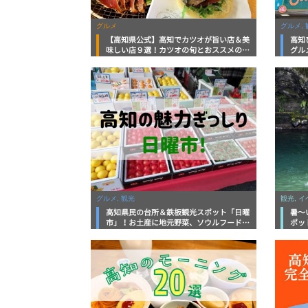
グルメ
グルメ, 
【高知県公式】高知でカツオが旨い店＆美
高知
味しい店９選！カツオの旬とおススメのお
グル
店を紹介
を徹
グルメ, 観光
観光, 
高知県民の台所＆鉄板観光スポット「日曜
暑～
市」！お土産に地元野菜、ソウルフードま
ポッ
で なんでもそろう高知の巨大街路市を徹
底解説！