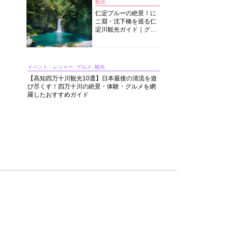
観光
仁淀ブルーの絶景！に
こ淵・沈下橋を巡る仁
淀川観光ガイド｜グル
メ・宿・モデルコース
まで完全網羅！
イベント・レジャー, グルメ, 観光
【高知四万十川観光10選】日本最後の清流を遊
び尽くす！四万十川の絶景・体験・グルメを網
羅したおすすめガイド