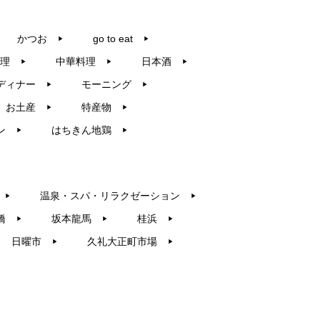
かつお
go to eat
▶︎
▶︎
理
中華料理
日本酒
▶︎
▶︎
▶︎
ディナー
モーニング
▶︎
▶︎
お土産
特産物
▶︎
▶︎
ン
はちきん地鶏
▶︎
▶︎
温泉・スパ・リラクゼーション
▶︎
▶︎
橋
坂本龍馬
桂浜
▶︎
▶︎
▶︎
日曜市
久礼大正町市場
▶︎
▶︎