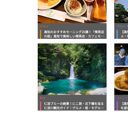
グルメ
グルメ, 
高知のおすすめモーニング20選！「喫茶店
【高
の街」高知で美味しい喫茶店・カフェモー
メ・
ニングをいただきます！
向け
観光
イベント
仁淀ブルーの絶景！にこ淵・沈下橋を巡る
【高
仁淀川観光ガイド｜グルメ・宿・モデルコ
を遊
ースまで完全網羅！
ルメ