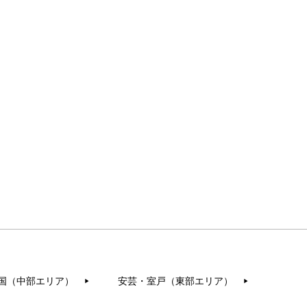
国（中部エリア）
安芸・室戸（東部エリア）
▶︎
▶︎