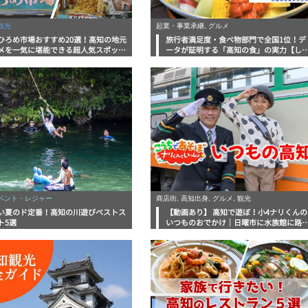
観光
起業・事業承継, グルメ
ひろめ市場おすすめ20選！高知の地元
旅行者満足度・食べ物部門で全国1位！デ
メを一気に堪能できる超人気スポット
ータが証明する「高知の食」の実力【し
底解剖
んラボレポート】
イベント・レジャー
商店街, 高知出身, グルメ, 観光
い夏のド定番！高知の川遊びベストス
【動画あり】 高知で遊ぼ！小4ナリくんの
ト5選
いつものおでかけ｜日曜市に水族館に路
電車にあちこち巡り