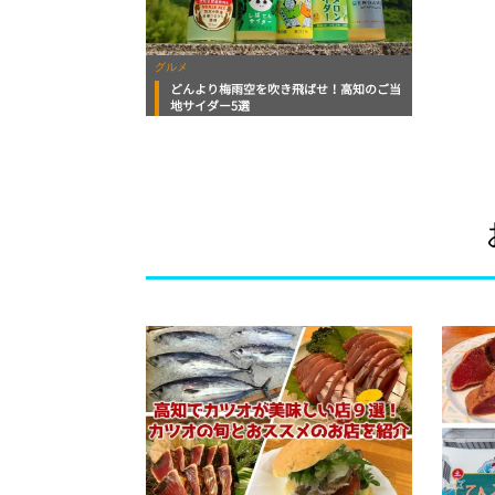
グルメ
どんより梅雨空を吹き飛ばせ！高知のご当
地サイダー5選