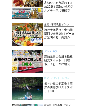
高知ひろめ市場おすす
め20選！高知の地元グ
ルメを一気に堪能でき
る超人気スポットを徹
底解剖
起業・事業承継, グルメ
旅行者満足度・食べ物
部門で全国1位！データ
が証明する「高知の
食」の実力【しぎんラ
ボレポート】
グルメ, 観光
高知県民の台所＆鉄板
観光スポット「日曜
市」！お土産に地元野
菜、ソウルフードまで
なんでもそろう高知の
巨大街路市を徹底解
観光, イベント・レジャー
説！
暑～い夏のド定番！高
知の川遊びベストスポ
ット5選
商店街, 高知出身, グルメ,