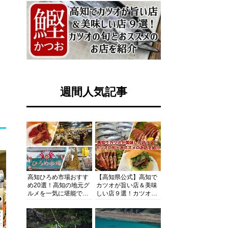
週間人気記事
高知ひろめ市場おすす
【高知県公式】高知で
め20選！高知の地元グ
カツオが旨い店＆美味
ルメを一気に堪能でき
しい店９選！カツオの
る超人気スポットを徹
旬とおススメのお店を
底解剖
紹介