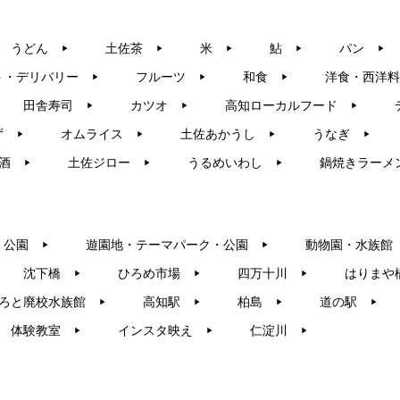
うどん
土佐茶
米
鮎
パン
▶︎
▶︎
▶︎
▶︎
▶︎
ト・デリバリー
フルーツ
和食
洋食・西洋料
▶︎
▶︎
▶︎
田舎寿司
カツオ
高知ローカルフード
▶︎
▶︎
▶︎
ず
オムライス
土佐あかうし
うなぎ
▶︎
▶︎
▶︎
▶︎
酒
土佐ジロー
うるめいわし
鍋焼きラーメ
▶︎
▶︎
▶︎
・公園
遊園地・テーマパーク・公園
動物園・水族館
▶︎
▶︎
沈下橋
ひろめ市場
四万十川
はりまや
▶︎
▶︎
▶︎
ろと廃校水族館
高知駅
柏島
道の駅
▶︎
▶︎
▶︎
▶︎
体験教室
インスタ映え
仁淀川
▶︎
▶︎
▶︎