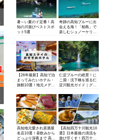
暑～い夏のド定番！高
奇跡の高知ブルーに出
ぎ
知の川遊びベストスポ
会える海！「柏島」で
ット5選
楽しむシュノーケリン
グ、ダイビング、海水
浴にキャンプまで透明
度抜群の海の楽園を徹
底紹介
【26年最新】高知で泊
仁淀ブルーの絶景！に
まってみたいホテル・
こ淵・沈下橋を巡る仁
旅館10選！地元メディ
淀川観光ガイド｜グル
アが観光に最適な宿を
メ・宿・モデルコース
厳選
まで完全網羅！
面
高知地元愛され居酒屋
【高知四万十川観光10
名店10選！昼飲みから
選】日本最後の清流を
どっぷり深夜まで 高知
遊び尽くす！四万十川