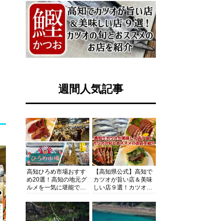
週間人気記事
高知ひろめ市場おすす
【高知県公式】高知で
め20選！高知の地元グ
カツオが旨い店＆美味
ルメを一気に堪能でき
しい店９選！カツオの
る超人気スポットを徹
旬とおススメのお店を
底解剖
紹介