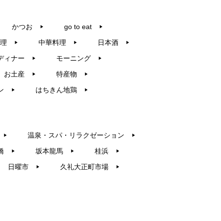
かつお
go to eat
▶︎
▶︎
理
中華料理
日本酒
▶︎
▶︎
▶︎
ディナー
モーニング
▶︎
▶︎
お土産
特産物
▶︎
▶︎
ン
はちきん地鶏
▶︎
▶︎
温泉・スパ・リラクゼーション
▶︎
▶︎
橋
坂本龍馬
桂浜
▶︎
▶︎
▶︎
日曜市
久礼大正町市場
▶︎
▶︎