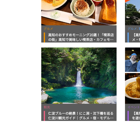
グルメ
グルメ, 
高知のおすすめモーニング20選！「喫茶店
【高
の街」高知で美味しい喫茶店・カフェモー
メ・
ニングをいただきます！
向け
観光
イベント
仁淀ブルーの絶景！にこ淵・沈下橋を巡る
【高
仁淀川観光ガイド｜グルメ・宿・モデルコ
を遊
ースまで完全網羅！
ルメ