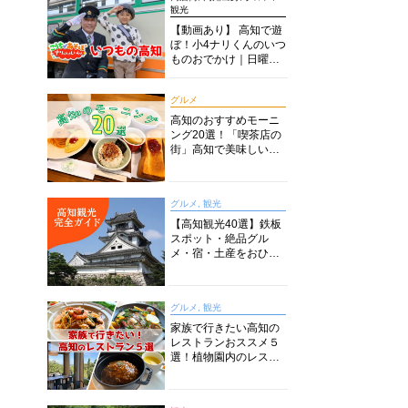
観光
【動画あり】 高知で遊
ぼ！小4ナリくんのいつ
ものおでかけ｜日曜市
に水族館に路面電車に
あちこち巡り
グルメ
高知のおすすめモーニ
ング20選！「喫茶店の
街」高知で美味しい喫
茶店・カフェモーニン
グをいただきます！
グルメ, 観光
【高知観光40選】鉄板
スポット・絶品グル
メ・宿・土産をおひと
り様からファミリー向
けまで徹底解説！
グルメ, 観光
家族で行きたい高知の
レストランおススメ５
選！植物園内のレスト
ランからイタリアンに
中華まで楽しめる