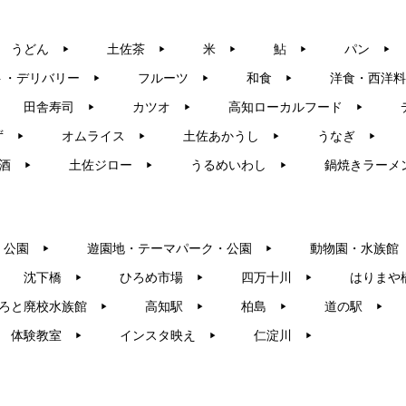
うどん
土佐茶
米
鮎
パン
▶︎
▶︎
▶︎
▶︎
▶︎
ト・デリバリー
フルーツ
和食
洋食・西洋料
▶︎
▶︎
▶︎
田舎寿司
カツオ
高知ローカルフード
▶︎
▶︎
▶︎
ず
オムライス
土佐あかうし
うなぎ
▶︎
▶︎
▶︎
▶︎
酒
土佐ジロー
うるめいわし
鍋焼きラーメ
▶︎
▶︎
▶︎
・公園
遊園地・テーマパーク・公園
動物園・水族館
▶︎
▶︎
沈下橋
ひろめ市場
四万十川
はりまや
▶︎
▶︎
▶︎
ろと廃校水族館
高知駅
柏島
道の駅
▶︎
▶︎
▶︎
▶︎
体験教室
インスタ映え
仁淀川
▶︎
▶︎
▶︎