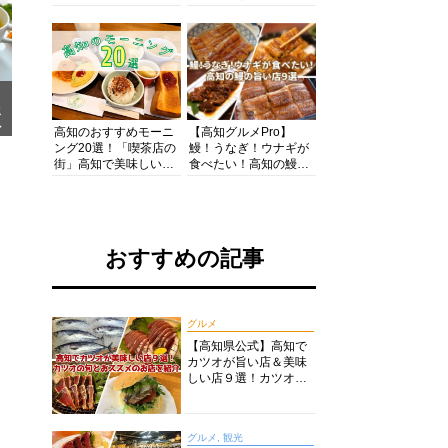
の酒と肴を満喫！【高
の絶景・体験・グルメ
知グルメPro】
を網羅したおすすめガ
イド
メ
ア
高知のおすすめモーニ
【高知グルメPro】
ング20選！「喫茶店の
鰻！うなぎ！ウナギが
街」高知で美味しい喫
食べたい！高知の鰻の
茶店・カフェモーニン
旨い店美味しい店９選
グをいただきます！
食いしんぼおじさんマ
ッキー牧元の高知満腹
日記セレクション
おすすめの記事
グルメ
【高知県公式】高知で
カツオが旨い店＆美味
しい店９選！カツオの
旬とおススメのお店を
紹介
グルメ, 観光