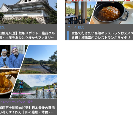
観光
グルメ, 観光
知観光40選】鉄板スポット・絶品グル
家族で行きたい高知のレストランおスス
宿・土産をおひとり様からファミリー
５選！植物園内のレストランからイタリ
まで徹底解説！
ンに中華まで楽しめる
・レジャー, グルメ, 観光
知四万十川観光10選】日本最後の清流
び尽くす！四万十川の絶景・体験・グ
を網羅したおすすめガイド