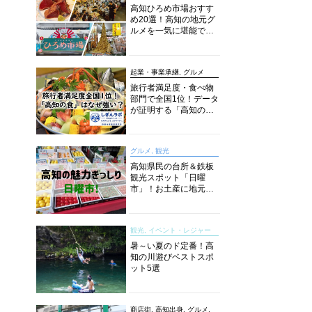
高知ひろめ市場おすす
め20選！高知の地元グ
ルメを一気に堪能でき
る超人気スポットを徹
底解剖
起業・事業承継, グルメ
旅行者満足度・食べ物
部門で全国1位！データ
が証明する「高知の
食」の実力【しぎんラ
ボレポート】
グルメ, 観光
高知県民の台所＆鉄板
観光スポット「日曜
市」！お土産に地元野
菜、ソウルフードまで
なんでもそろう高知の
巨大街路市を徹底解
観光, イベント・レジャー
説！
暑～い夏のド定番！高
知の川遊びベストスポ
ット5選
商店街, 高知出身, グルメ,