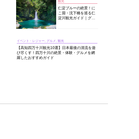
観光
仁淀ブルーの絶景！に
こ淵・沈下橋を巡る仁
淀川観光ガイド｜グル
メ・宿・モデルコース
まで完全網羅！
イベント・レジャー, グルメ, 観光
【高知四万十川観光10選】日本最後の清流を遊
び尽くす！四万十川の絶景・体験・グルメを網
羅したおすすめガイド