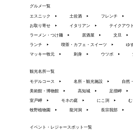
グルメ一覧
エスニック
土佐酒
フレンチ
▶︎
▶︎
▶︎
お取り寄せ
イタリアン
テイクアウ
▶︎
▶︎
ラーメン・つけ麺
居酒屋
文旦
▶︎
▶︎
▶︎
ランチ
喫茶・カフェ・スイーツ
ゆ
▶︎
▶︎
マッキー牧元
刺身
ウツボ
▶︎
▶︎
▶︎
観光名所一覧
モデルコース
名所・観光施設
自然
▶︎
▶︎
美術館・博物館
高知城
足摺岬
▶︎
▶︎
▶︎
室戸岬
モネの庭
にこ渕
む
▶︎
▶︎
▶︎
牧野植物園
龍河洞
長宗我部
▶︎
▶︎
▶︎
イベント・レジャースポット一覧