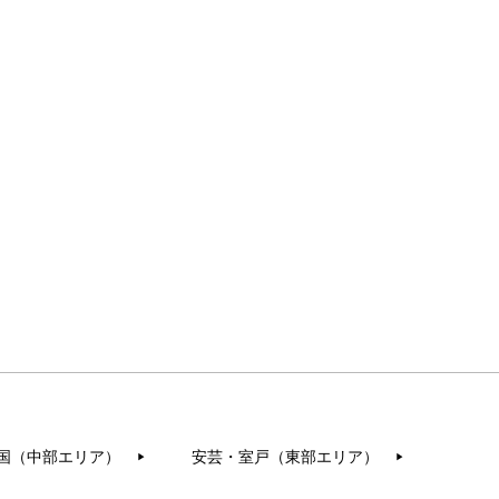
国（中部エリア）
安芸・室戸（東部エリア）
▶︎
▶︎