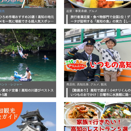
観光
起業・事業承継, グルメ
ひろめ市場おすすめ20選！高知の地元
旅行者満足度・食べ物部門で全国1位！デ
メを一気に堪能できる超人気スポット
ータが証明する「高知の食」の実力【し
底解剖
んラボレポート】
イベント・レジャー
商店街, 高知出身, グルメ, 観光
い夏のド定番！高知の川遊びベストス
【動画あり】 高知で遊ぼ！小4ナリくんの
ト5選
いつものおでかけ｜日曜市に水族館に路
電車にあちこち巡り