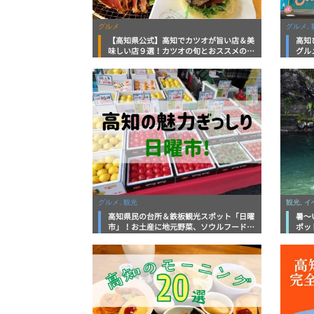
グルメ
グルメ, 
【高知県公式】高知でカツオが旨い店＆美
高知
味しい店９選！カツオの旬とおススメのお
グル
店を紹介
を徹
グルメ, 観光
観光, 
高知県民の台所＆鉄板観光スポット「日曜
暑～
市」！お土産に地元野菜、ソウルフードま
ポッ
で なんでもそろう高知の巨大街路市を徹
底解説！