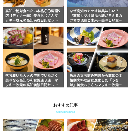
高知で絶対食べたい本格〇〇料理5
なぜ高知のカツオは美味しい？
店【ディナー編】美食おじさんマ
『高知カツオ県民会議が考えるカ
ッキー牧元の高知満腹日記セレク
ツオの現在と未来ー美味しい食卓
ション
編ー』動画公開
落ち着いた大人の空間でいただく
魚屋の立ち飲み割烹から高知の本
美味なる高知の和食銘店３店 マ
格割烹料理店に進化した「うを
ッキー牧元の高知満腹日記セレク
兼」美食おじさんマッキー牧元の
ション
高知満腹日記
おすすめ記事