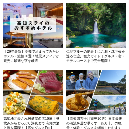
【26年最新】高知で泊まってみたい
仁淀ブルーの絶景！にこ淵・沈下橋を
ホテル・旅館10選！地元メディアが
巡る仁淀川観光ガイド｜グルメ・宿・
観光に最適な宿を厳選
モデルコースまで完全網羅！
高知地元愛され居酒屋名店10選！昼
【高知四万十川観光10選】日本最後
飲みからどっぷり深夜まで 高知の酒
の清流を遊び尽くす！四万十川の絶
と肴を満喫！【高知グルメPro】
景・体験・グルメを網羅したおすすめ