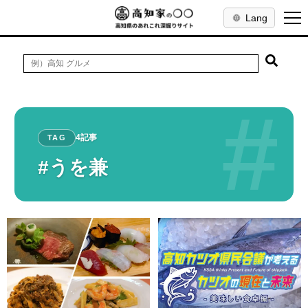
Lang
#
4記事
TAG
#うを兼