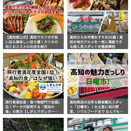
【高知県公式】高知でカツオが旨
高知ひろめ市場おすすめ20選！高
い店＆美味しい店９選！カツオの
知の地元グルメを一気に堪能でき
旬とおススメのお店を紹介
る超人気スポットを徹底解剖
旅行者満足度・食べ物部門で全国1
高知県民の台所＆鉄板観光スポッ
位！データが証明する「高知の
ト「日曜市」！お土産に地元野
食」の実力【しぎんラボレポー
菜、ソウルフードまで なんでもそ
ト】
ろう高知の巨大街路市を徹底解
説！