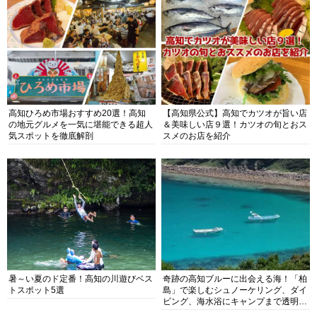
高知ひろめ市場おすすめ20選！高知
【高知県公式】高知でカツオが旨い店
の地元グルメを一気に堪能できる超人
＆美味しい店９選！カツオの旬とおス
気スポットを徹底解剖
スメのお店を紹介
暑～い夏のド定番！高知の川遊びベス
奇跡の高知ブルーに出会える海！「柏
トスポット5選
島」で楽しむシュノーケリング、ダイ
ビング、海水浴にキャンプまで透明度
抜群の海の楽園を徹底紹介