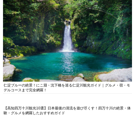
仁淀ブルーの絶景！にこ淵・沈下橋を巡る仁淀川観光ガイド｜グルメ・宿・モ
デルコースまで完全網羅！
【高知四万十川観光10選】日本最後の清流を遊び尽くす！四万十川の絶景・体
験・グルメを網羅したおすすめガイド