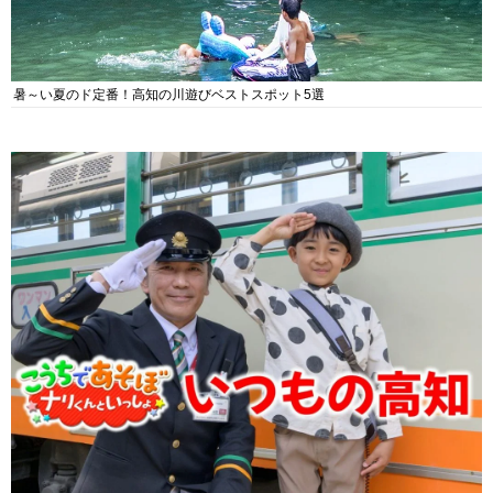
暑～い夏のド定番！高知の川遊びベストスポット5選