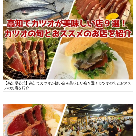
【高知県公式】高知でカツオが旨い店＆美味しい店９選！カツオの旬とおスス
メのお店を紹介