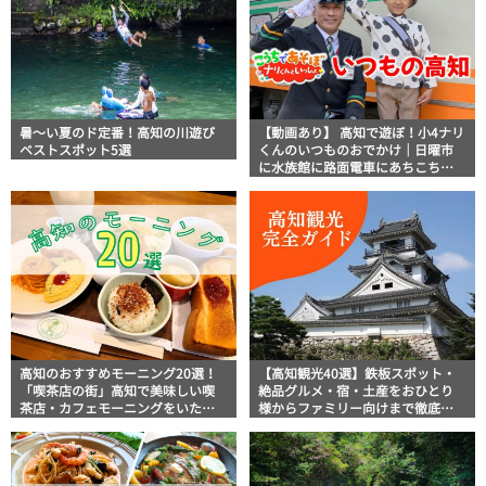
暑～い夏のド定番！高知の川遊び
【動画あり】 高知で遊ぼ！小4ナリ
ベストスポット5選
くんのいつものおでかけ｜日曜市
に水族館に路面電車にあちこち巡
り
高知のおすすめモーニング20選！
【高知観光40選】鉄板スポット・
「喫茶店の街」高知で美味しい喫
絶品グルメ・宿・土産をおひとり
茶店・カフェモーニングをいただ
様からファミリー向けまで徹底解
きます！
説！