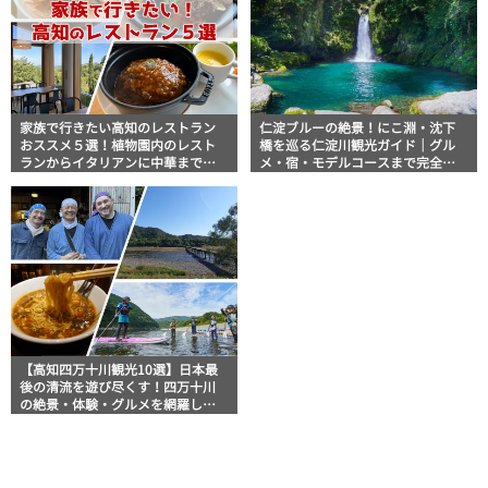
家族で行きたい高知のレストラン
仁淀ブルーの絶景！にこ淵・沈下
おススメ５選！植物園内のレスト
橋を巡る仁淀川観光ガイド｜グル
ランからイタリアンに中華まで楽
メ・宿・モデルコースまで完全網
しめる
羅！
【高知四万十川観光10選】日本最
後の清流を遊び尽くす！四万十川
の絶景・体験・グルメを網羅した
おすすめガイド