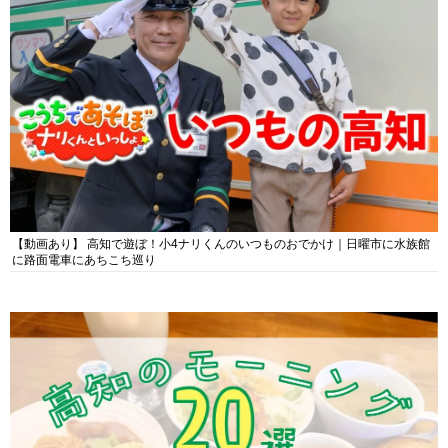
【動画あり】 高知で遊ぼ！小4ナリくんのいつものおでかけ｜日曜市に水族館
に路面電車にあちこち巡り