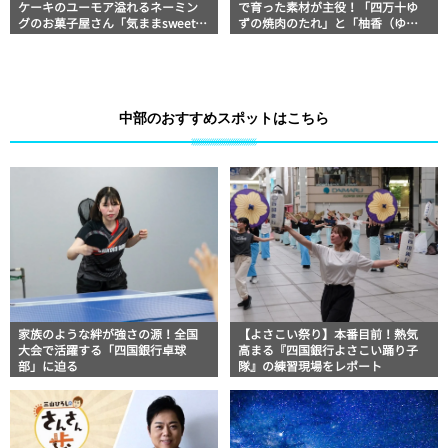
ケーキのユーモア溢れるネーミン
で育った素材が主役！「四万十ゆ
グのお菓子屋さん「気ままsweets
ずの焼肉のたれ」と「柚香（ゆこ
甘音 高知店」
う）」│山間屋
中部のおすすめスポットはこちら
家族のような絆が強さの源！全国
【よさこい祭り】本番目前！熱気
大会で活躍する「四国銀行卓球
高まる『四国銀行よさこい踊り子
部」に迫る
隊』の練習現場をレポート