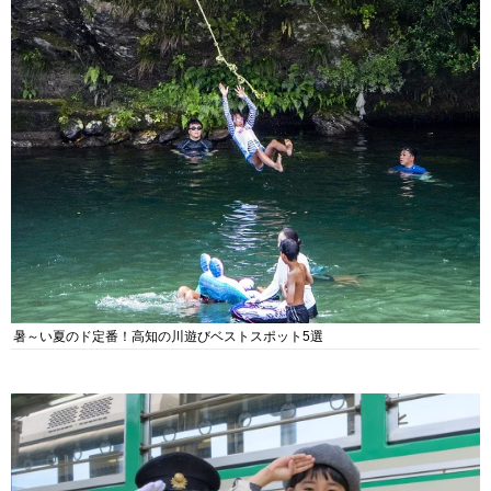
暑～い夏のド定番！高知の川遊びベストスポット5選