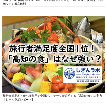
高知ひろめ市場おすすめ20選！高知の地元グルメを一気に堪能できる超人気ス
ポットを徹底解剖
旅行者満足度・食べ物部門で全国1位！データが証明する「高知の食」の実力
【しぎんラボレポート】