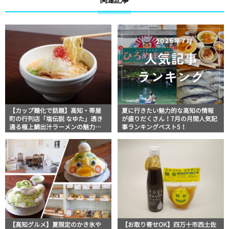
【カップ麺化で話題】高知・帯屋
夏に行きたい魅力的な高知の情報
町の行列店「塩伝説 なゆた」透き
が盛りだくさん！7月の月間人気記
通る極上鯛出汁ラーメンの魅力を
事ランキングベスト5！
徹底解剖 ｜ほっとこうちオススメ
情報
【高知グルメ】夏限定のかき氷や
【お取り寄せOK】四万十市西土佐