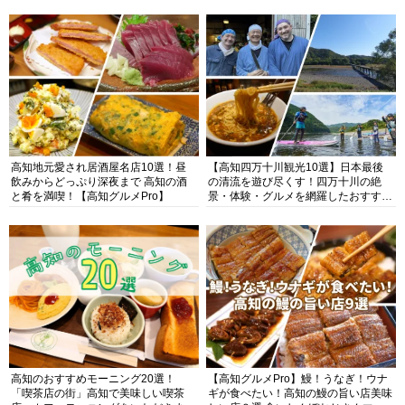
高知地元愛され居酒屋名店10選！昼
【高知四万十川観光10選】日本最後
飲みからどっぷり深夜まで 高知の酒
の清流を遊び尽くす！四万十川の絶
と肴を満喫！【高知グルメPro】
景・体験・グルメを網羅したおすすめ
ガイド
高知のおすすめモーニング20選！
【高知グルメPro】鰻！うなぎ！ウナ
「喫茶店の街」高知で美味しい喫茶
ギが食べたい！高知の鰻の旨い店美味