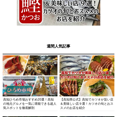
週間人気記事
高知ひろめ市場おすすめ20選！高知
【高知県公式】高知でカツオが旨い店
の地元グルメを一気に堪能できる超人
＆美味しい店９選！カツオの旬とおス
気スポットを徹底解剖
スメのお店を紹介