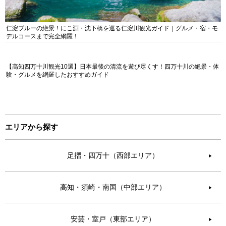
仁淀ブルーの絶景！にこ淵・沈下橋を巡る仁淀川観光ガイド｜グルメ・宿・モ
デルコースまで完全網羅！
【高知四万十川観光10選】日本最後の清流を遊び尽くす！四万十川の絶景・体
験・グルメを網羅したおすすめガイド
エリアから探す
足摺・四万十（西部エリア）
▶︎
高知・須崎・南国（中部エリア）
▶︎
安芸・室戸（東部エリア）
▶︎