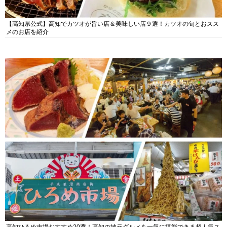
【高知県公式】高知でカツオが旨い店＆美味しい店９選！カツオの旬とおスス
メのお店を紹介