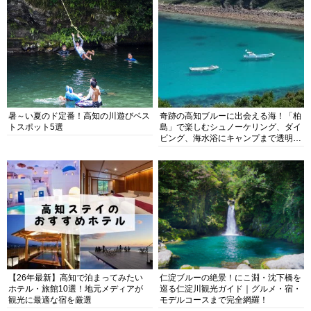
暑～い夏のド定番！高知の川遊びベス
奇跡の高知ブルーに出会える海！「柏
トスポット5選
島」で楽しむシュノーケリング、ダイ
ビング、海水浴にキャンプまで透明度
抜群の海の楽園を徹底紹介
【26年最新】高知で泊まってみたい
仁淀ブルーの絶景！にこ淵・沈下橋を
ホテル・旅館10選！地元メディアが
巡る仁淀川観光ガイド｜グルメ・宿・
観光に最適な宿を厳選
モデルコースまで完全網羅！