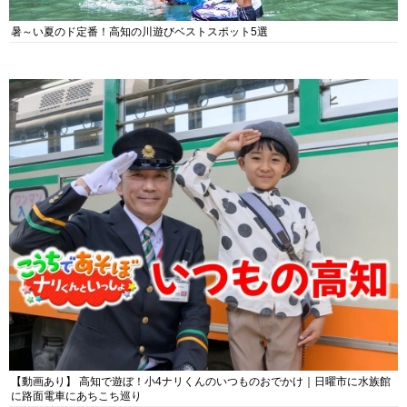
暑～い夏のド定番！高知の川遊びベストスポット5選
【動画あり】 高知で遊ぼ！小4ナリくんのいつものおでかけ｜日曜市に水族館
に路面電車にあちこち巡り