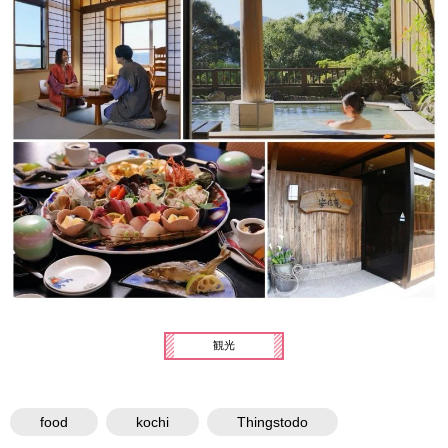
観光
food
kochi
Thingstodo