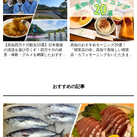
【高知四万十川観光10選】日本最後
高知のおすすめモーニング20選！
の清流を遊び尽くす！四万十川の絶
「喫茶店の街」高知で美味しい喫茶
景・体験・グルメを網羅したおすすめ
店・カフェモーニングをいただきま
ガイド
す！
おすすめの記事