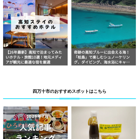
情報
【26年最新】高知で泊まってみた
奇跡の高知ブルーに出会える海！
いホテル・旅館10選！地元メディ
「柏島」で楽しむシュノーケリン
アが観光に最適な宿を厳選
グ、ダイビング、海水浴にキャン
プまで透明度抜群の海の楽園を徹
底紹介
四万十市のおすすめスポットはこちら