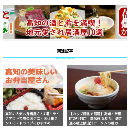
関連記事
高知の人気お弁当屋さん7選！テイ
【カップ麺化で話題】高知・帯屋
クアウトで旅のお供に・お仕事ラ
町の行列店「塩伝説 なゆた」透き
ンチに・ドライブにおすすめ
通る極上鯛出汁ラーメンの魅力を
徹底解剖 ｜ほっとこうちオススメ