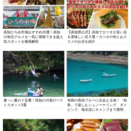
高知ひろめ市場おすすめ20選！高知
【高知県公式】高知でカツオが旨い店
の地元グルメを一気に堪能できる超人
＆美味しい店９選！カツオの旬とおス
気スポットを徹底解剖
スメのお店を紹介
暑～い夏のド定番！高知の川遊びベス
奇跡の高知ブルーに出会える海！「柏
トスポット5選
島」で楽しむシュノーケリング、ダイ
ビング、海水浴にキャンプまで透明度
抜群の海の楽園を徹底紹介