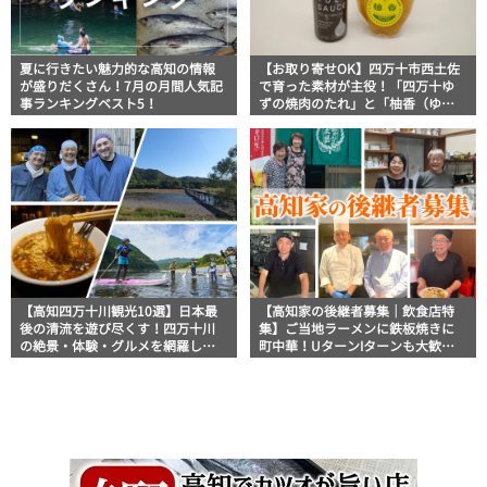
夏に行きたい魅力的な高知の情報
【お取り寄せOK】四万十市西土佐
が盛りだくさん！7月の月間人気記
で育った素材が主役！「四万十ゆ
事ランキングベスト5！
ずの焼肉のたれ」と「柚香（ゆこ
う）」│山間屋
【高知四万十川観光10選】日本最
【高知家の後継者募集｜飲食店特
後の清流を遊び尽くす！四万十川
集】ご当地ラーメンに鉄板焼きに
の絶景・体験・グルメを網羅した
町中華！UターンIターンも大歓
おすすめガイド
迎！