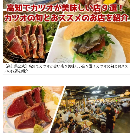
【高知県公式】高知でカツオが旨い店＆美味しい店９選！カツオの旬とおスス
メのお店を紹介