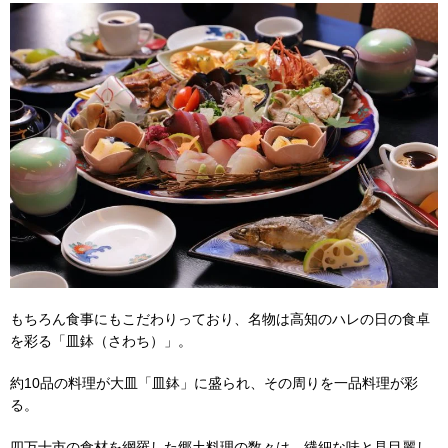
もちろん食事にもこだわりっており、名物は高知のハレの日の食卓
を彩る「皿鉢（さわち）」。
約10品の料理が大皿「皿鉢」に盛られ、その周りを一品料理が彩
る。
四万十市の食材を網羅した郷土料理の数々は、繊細な味と見目麗し