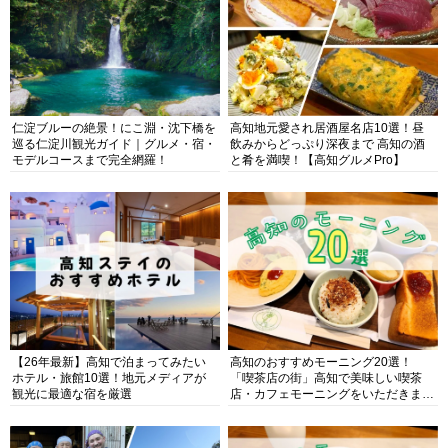
仁淀ブルーの絶景！にこ淵・沈下橋を
高知地元愛され居酒屋名店10選！昼
巡る仁淀川観光ガイド｜グルメ・宿・
飲みからどっぷり深夜まで 高知の酒
モデルコースまで完全網羅！
と肴を満喫！【高知グルメPro】
【26年最新】高知で泊まってみたい
高知のおすすめモーニング20選！
ホテル・旅館10選！地元メディアが
「喫茶店の街」高知で美味しい喫茶
観光に最適な宿を厳選
店・カフェモーニングをいただきま
す！