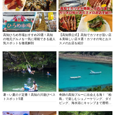
高知ひろめ市場おすすめ20選！高知
【高知県公式】高知でカツオが旨い店
の地元グルメを一気に堪能できる超人
＆美味しい店９選！カツオの旬とおス
気スポットを徹底解剖
スメのお店を紹介
暑～い夏のド定番！高知の川遊びベス
奇跡の高知ブルーに出会える海！「柏
トスポット5選
島」で楽しむシュノーケリング、ダイ
ビング、海水浴にキャンプまで透明度
抜群の海の楽園を徹底紹介