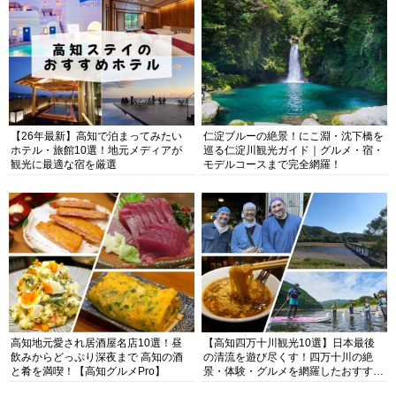
【26年最新】高知で泊まってみたい
仁淀ブルーの絶景！にこ淵・沈下橋を
ホテル・旅館10選！地元メディアが
巡る仁淀川観光ガイド｜グルメ・宿・
観光に最適な宿を厳選
モデルコースまで完全網羅！
高知地元愛され居酒屋名店10選！昼
【高知四万十川観光10選】日本最後
飲みからどっぷり深夜まで 高知の酒
の清流を遊び尽くす！四万十川の絶
と肴を満喫！【高知グルメPro】
景・体験・グルメを網羅したおすすめ
ガイド