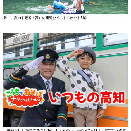
暑～い夏のド定番！高知の川遊びベストスポット5選
【動画あり】 高知で遊ぼ！小4ナリくんのいつものおでかけ｜日曜市に水族館