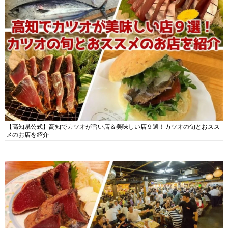
【高知県公式】高知でカツオが旨い店＆美味しい店９選！カツオの旬とおスス
メのお店を紹介