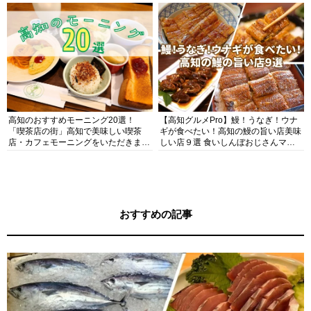
高知のおすすめモーニング20選！
【高知グルメPro】鰻！うなぎ！ウナ
「喫茶店の街」高知で美味しい喫茶
ギが食べたい！高知の鰻の旨い店美味
店・カフェモーニングをいただきま
しい店９選 食いしんぼおじさんマッ
す！
キー牧元の高知満腹日記セレクション
おすすめの記事