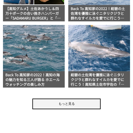
【高知グルメ】土佐あかうし＆四
Back To 高知家の2022！紺碧の土
万十ポークの合い挽きハンバーガ
佐湾を優雅に泳ぐニタリクジラと
ー「SADAMARU BURGER」と「室
群れなすイルカを愛でに行こう！
戸ドルフィンセンター」の触れ合
高知県土佐市宇佐の「ホエールウ
い体験！ ほっとこうちオススメ情
ォッチング宇佐」
報
Back To 高知家の2022！高知の海
紺碧の土佐湾を優雅に泳ぐニタリ
の魅力を知る三人が語る ホエール
クジラと群れなすイルカを愛でに
ウォッチングの楽しみ方
行こう！高知県土佐市宇佐の「ホ
エールウォッチング宇佐」
もっと見る