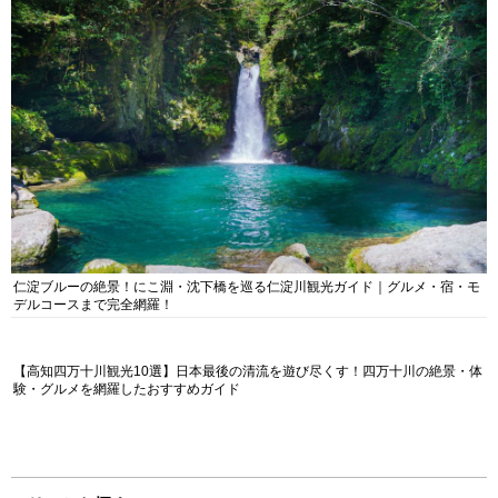
仁淀ブルーの絶景！にこ淵・沈下橋を巡る仁淀川観光ガイド｜グルメ・宿・モ
デルコースまで完全網羅！
【高知四万十川観光10選】日本最後の清流を遊び尽くす！四万十川の絶景・体
験・グルメを網羅したおすすめガイド