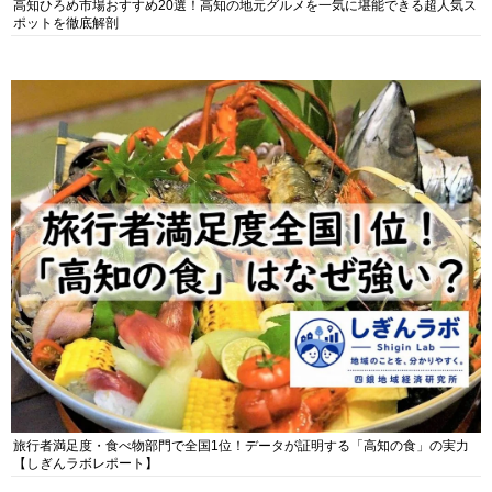
高知ひろめ市場おすすめ20選！高知の地元グルメを一気に堪能できる超人気ス
ポットを徹底解剖
旅行者満足度・食べ物部門で全国1位！データが証明する「高知の食」の実力
【しぎんラボレポート】