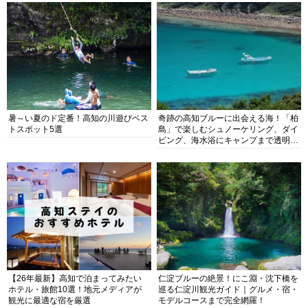
暑～い夏のド定番！高知の川遊びベス
奇跡の高知ブルーに出会える海！「柏
トスポット5選
島」で楽しむシュノーケリング、ダイ
ビング、海水浴にキャンプまで透明度
抜群の海の楽園を徹底紹介
【26年最新】高知で泊まってみたい
仁淀ブルーの絶景！にこ淵・沈下橋を
ホテル・旅館10選！地元メディアが
巡る仁淀川観光ガイド｜グルメ・宿・
観光に最適な宿を厳選
モデルコースまで完全網羅！