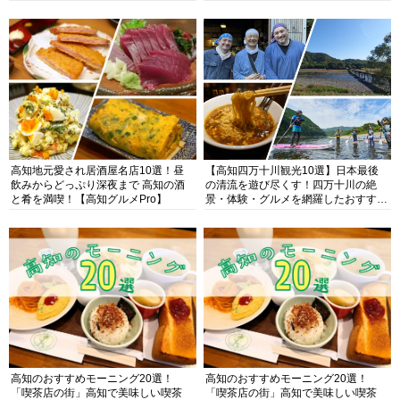
高知地元愛され居酒屋名店10選！昼
【高知四万十川観光10選】日本最後
飲みからどっぷり深夜まで 高知の酒
の清流を遊び尽くす！四万十川の絶
と肴を満喫！【高知グルメPro】
景・体験・グルメを網羅したおすすめ
ガイド
高知のおすすめモーニング20選！
高知のおすすめモーニング20選！
「喫茶店の街」高知で美味しい喫茶
「喫茶店の街」高知で美味しい喫茶