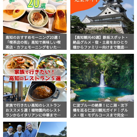
高知のおすすめモーニング20選！
【高知観光40選】鉄板スポット・
「喫茶店の街」高知で美味しい喫
絶品グルメ・宿・土産をおひとり
茶店・カフェモーニングをいただ
様からファミリー向けまで徹底解
きます！
説！
家族で行きたい高知のレストラン
仁淀ブルーの絶景！にこ淵・沈下
おススメ５選！植物園内のレスト
橋を巡る仁淀川観光ガイド｜グル
ランからイタリアンに中華まで楽
メ・宿・モデルコースまで完全網
しめる
羅！