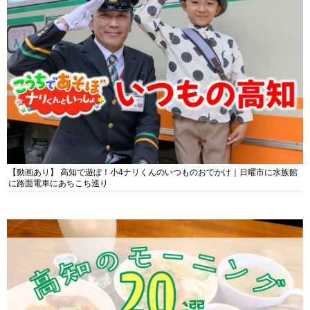
【動画あり】 高知で遊ぼ！小4ナリくんのいつものおでかけ｜日曜市に水族館
に路面電車にあちこち巡り