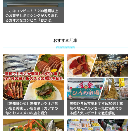
ここはコンビニ！？ 200種類以上
のお菓子とボクシングが入り混じ
るカオスなコンビニ「おかば」
おすすめ記事
【高知県公式】高知でカツオが旨
高知ひろめ市場おすすめ20選！高
い店＆美味しい店９選！カツオの
知の地元グルメを一気に堪能でき
旬とおススメのお店を紹介
る超人気スポットを徹底解剖