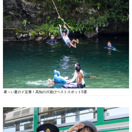
暑～い夏のド定番！高知の川遊びベストスポット5選