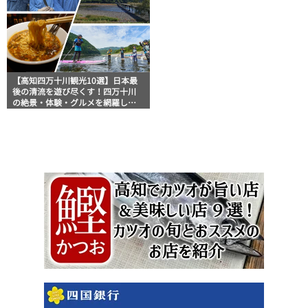
【高知四万十川観光10選】日本最
後の清流を遊び尽くす！四万十川
の絶景・体験・グルメを網羅した
おすすめガイド