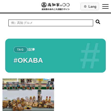
Lang
#
1記事
TAG
#OKABA