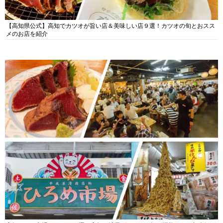
【高知県公式】高知でカツオが旨い店＆美味しい店９選！カツオの旬とおスス
メのお店を紹介