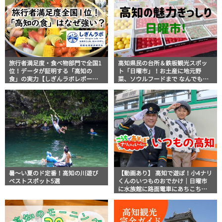
旅行者満足度・食べ物部門で全国1
高知県民の台所＆鉄板観光スポッ
位！データが証明する「高知の
ト「日曜市」！お土産に地元野
食」の実力【しぎんラボレポー
菜、ソウルフードまで なんでもそ
ト】
ろう高知の巨大街路市を徹底解
説！
暑～い夏のド定番！高知の川遊び
【動画あり】 高知で遊ぼ！小4ナリ
ベストスポット5選
くんのいつものおでかけ｜日曜市
に水族館に路面電車にあちこち巡
り