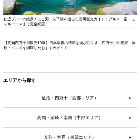
仁淀ブルーの絶景！にこ淵・沈下橋を巡る仁淀川観光ガイド｜グルメ・宿・モ
デルコースまで完全網羅！
【高知四万十川観光10選】日本最後の清流を遊び尽くす！四万十川の絶景・体
験・グルメを網羅したおすすめガイド
エリアから探す
足摺・四万十（西部エリア）
▶︎
高知・須崎・南国（中部エリア）
▶︎
安芸・室戸（東部エリア）
▶︎