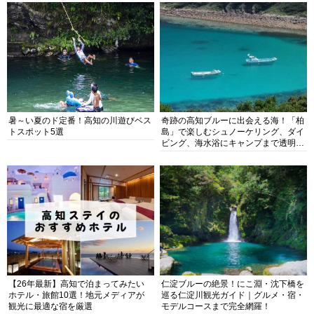
暑～い夏のド定番！高知の川遊びベス
奇跡の高知ブルーに出会える海！「柏
トスポット5選
島」で楽しむシュノーケリング、ダイ
ビング、海水浴にキャンプまで透明度
抜群の海の楽園を徹底紹介
【26年最新】高知で泊まってみたい
仁淀ブルーの絶景！にこ淵・沈下橋を
ホテル・旅館10選！地元メディアが
巡る仁淀川観光ガイド｜グルメ・宿・
観光に最適な宿を厳選
モデルコースまで完全網羅！