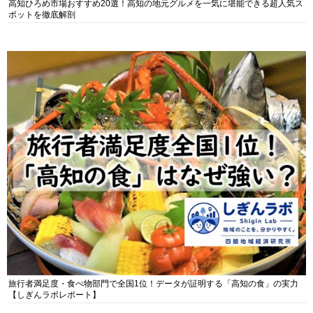
高知ひろめ市場おすすめ20選！高知の地元グルメを一気に堪能できる超人気ス
ポットを徹底解剖
旅行者満足度・食べ物部門で全国1位！データが証明する「高知の食」の実力
【しぎんラボレポート】