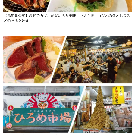
【高知県公式】高知でカツオが旨い店＆美味しい店９選！カツオの旬とおスス
メのお店を紹介