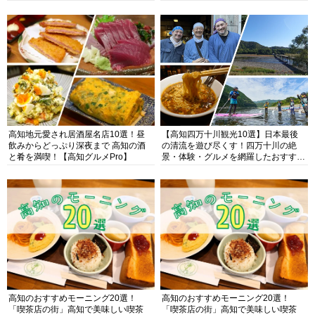
高知地元愛され居酒屋名店10選！昼
【高知四万十川観光10選】日本最後
飲みからどっぷり深夜まで 高知の酒
の清流を遊び尽くす！四万十川の絶
と肴を満喫！【高知グルメPro】
景・体験・グルメを網羅したおすすめ
ガイド
高知のおすすめモーニング20選！
高知のおすすめモーニング20選！
「喫茶店の街」高知で美味しい喫茶
「喫茶店の街」高知で美味しい喫茶