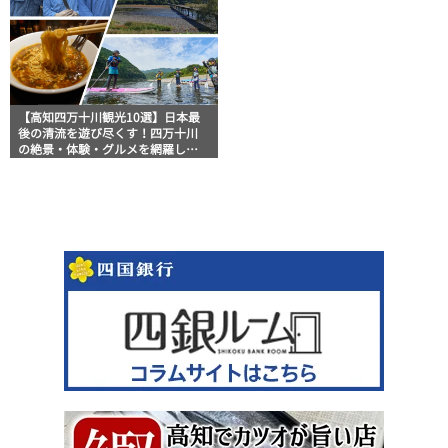
【高知四万十川観光10選】日本最
後の清流を遊び尽くす！四万十川
の絶景・体験・グルメを網羅した
おすすめガイド