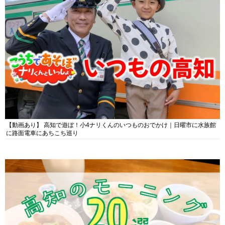
【動画あり】 高知で遊ぼ！小4ナリくんのいつものおでかけ｜日曜市に水族館
に路面電車にあちこち巡り