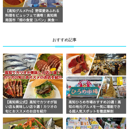
【高知グルメPro】野菜愛あふれる
料理をビュッフェで満喫！高知県
南国市「畑の食堂 コパン」美食お
じさんマッキー牧元の高知満腹日
記
おすすめ記事
【高知県公式】高知でカツオが旨
高知ひろめ市場おすすめ20選！高
い店＆美味しい店９選！カツオの
知の地元グルメを一気に堪能でき
旬とおススメのお店を紹介
る超人気スポットを徹底解剖