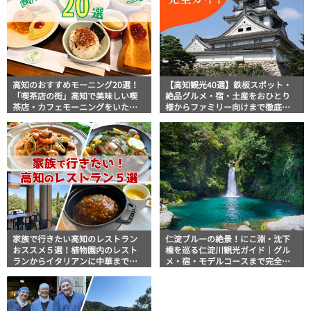
高知のおすすめモーニング20選！
【高知観光40選】鉄板スポット・
「喫茶店の街」高知で美味しい喫
絶品グルメ・宿・土産をおひとり
茶店・カフェモーニングをいただ
様からファミリー向けまで徹底解
きます！
説！
家族で行きたい高知のレストラン
仁淀ブルーの絶景！にこ淵・沈下
おススメ５選！植物園内のレスト
橋を巡る仁淀川観光ガイド｜グル
ランからイタリアンに中華まで楽
メ・宿・モデルコースまで完全網
しめる
羅！