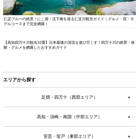
仁淀ブルーの絶景！にこ淵・沈下橋を巡る仁淀川観光ガイド｜グルメ・宿・モ
デルコースまで完全網羅！
【高知四万十川観光10選】日本最後の清流を遊び尽くす！四万十川の絶景・体
験・グルメを網羅したおすすめガイド
エリアから探す
足摺・四万十（西部エリア）
▶︎
高知・須崎・南国（中部エリア）
▶︎
安芸・室戸（東部エリア）
▶︎