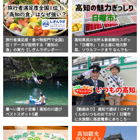
旅行者満足度・食べ物部門で全国1
高知県民の台所＆鉄板観光スポッ
位！データが証明する「高知の
ト「日曜市」！お土産に地元野
食」の実力【しぎんラボレポー
菜、ソウルフードまで なんでもそ
ト】
ろう高知の巨大街路市を徹底解
説！
暑～い夏のド定番！高知の川遊び
【動画あり】 高知で遊ぼ！小4ナリ
ベストスポット5選
くんのいつものおでかけ｜日曜市
に水族館に路面電車にあちこち巡
り