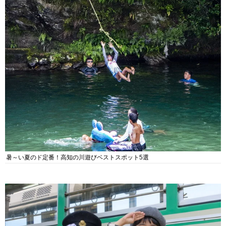
暑～い夏のド定番！高知の川遊びベストスポット5選