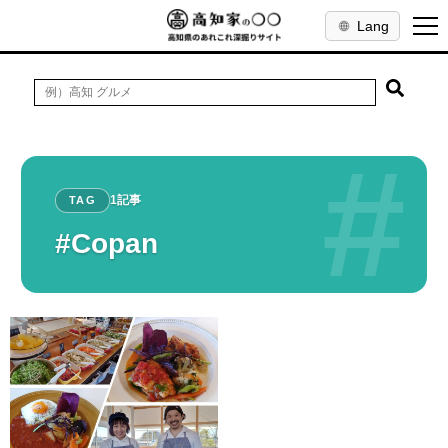
Lang
#
1記事
TAG
#Copan