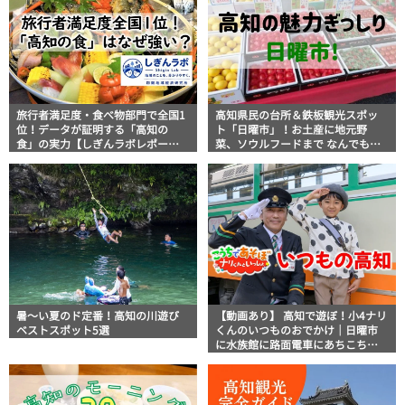
旅行者満足度・食べ物部門で全国1
高知県民の台所＆鉄板観光スポッ
位！データが証明する「高知の
ト「日曜市」！お土産に地元野
食」の実力【しぎんラボレポー
菜、ソウルフードまで なんでもそ
ト】
ろう高知の巨大街路市を徹底解
説！
暑～い夏のド定番！高知の川遊び
【動画あり】 高知で遊ぼ！小4ナリ
ベストスポット5選
くんのいつものおでかけ｜日曜市
に水族館に路面電車にあちこち巡
り