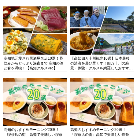
高知地元愛され居酒屋名店10選！昼
【高知四万十川観光10選】日本最後
飲みからどっぷり深夜まで 高知の酒
の清流を遊び尽くす！四万十川の絶
と肴を満喫！【高知グルメPro】
景・体験・グルメを網羅したおすすめ
ガイド
高知のおすすめモーニング20選！
高知のおすすめモーニング20選！
「喫茶店の街」高知で美味しい喫茶
「喫茶店の街」高知で美味しい喫茶