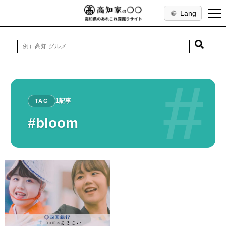
Lang
#
1記事
TAG
#bloom