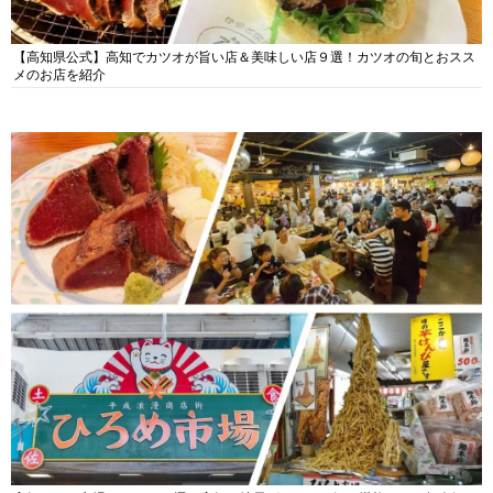
【高知県公式】高知でカツオが旨い店＆美味しい店９選！カツオの旬とおスス
メのお店を紹介