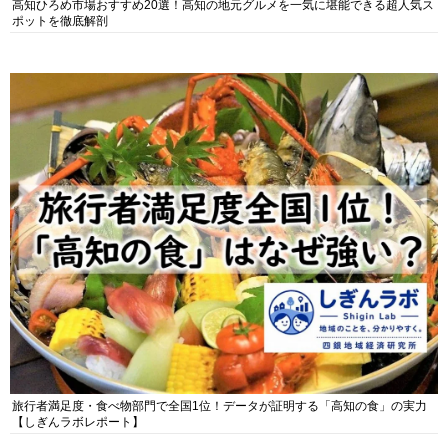
高知ひろめ市場おすすめ20選！高知の地元グルメを一気に堪能できる超人気ス
ポットを徹底解剖
旅行者満足度・食べ物部門で全国1位！データが証明する「高知の食」の実力
【しぎんラボレポート】