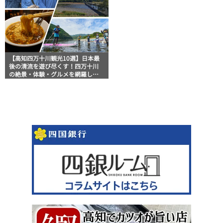
【高知四万十川観光10選】日本最
後の清流を遊び尽くす！四万十川
の絶景・体験・グルメを網羅した
おすすめガイド