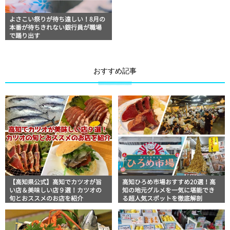
よさこい祭りが待ち遠しい！8月の
本番が待ちきれない銀行員が職場
で踊り出す
おすすめ記事
【高知県公式】高知でカツオが旨
高知ひろめ市場おすすめ20選！高
い店＆美味しい店９選！カツオの
知の地元グルメを一気に堪能でき
旬とおススメのお店を紹介
る超人気スポットを徹底解剖