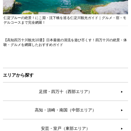
仁淀ブルーの絶景！にこ淵・沈下橋を巡る仁淀川観光ガイド｜グルメ・宿・モ
デルコースまで完全網羅！
【高知四万十川観光10選】日本最後の清流を遊び尽くす！四万十川の絶景・体
験・グルメを網羅したおすすめガイド
エリアから探す
足摺・四万十（西部エリア）
▶︎
高知・須崎・南国（中部エリア）
▶︎
安芸・室戸（東部エリア）
▶︎