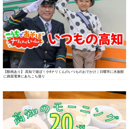
【動画あり】 高知で遊ぼ！小4ナリくんのいつものおでかけ｜日曜市に水族館
に路面電車にあちこち巡り