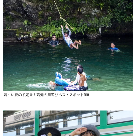
暑～い夏のド定番！高知の川遊びベストスポット5選