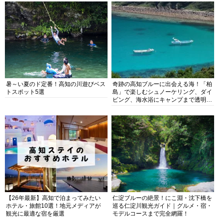
暑～い夏のド定番！高知の川遊びベス
奇跡の高知ブルーに出会える海！「柏
トスポット5選
島」で楽しむシュノーケリング、ダイ
ビング、海水浴にキャンプまで透明度
抜群の海の楽園を徹底紹介
【26年最新】高知で泊まってみたい
仁淀ブルーの絶景！にこ淵・沈下橋を
ホテル・旅館10選！地元メディアが
巡る仁淀川観光ガイド｜グルメ・宿・
観光に最適な宿を厳選
モデルコースまで完全網羅！