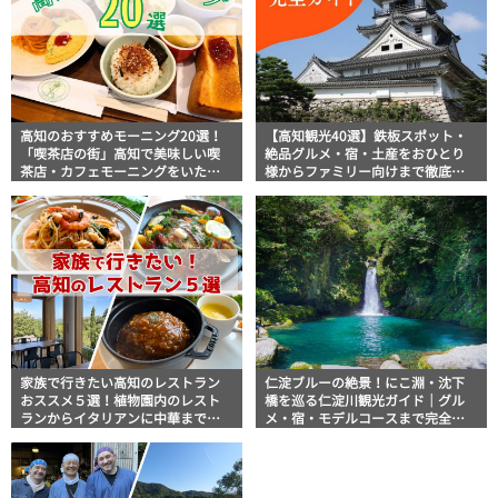
高知のおすすめモーニング20選！
【高知観光40選】鉄板スポット・
「喫茶店の街」高知で美味しい喫
絶品グルメ・宿・土産をおひとり
茶店・カフェモーニングをいただ
様からファミリー向けまで徹底解
きます！
説！
家族で行きたい高知のレストラン
仁淀ブルーの絶景！にこ淵・沈下
おススメ５選！植物園内のレスト
橋を巡る仁淀川観光ガイド｜グル
ランからイタリアンに中華まで楽
メ・宿・モデルコースまで完全網
しめる
羅！