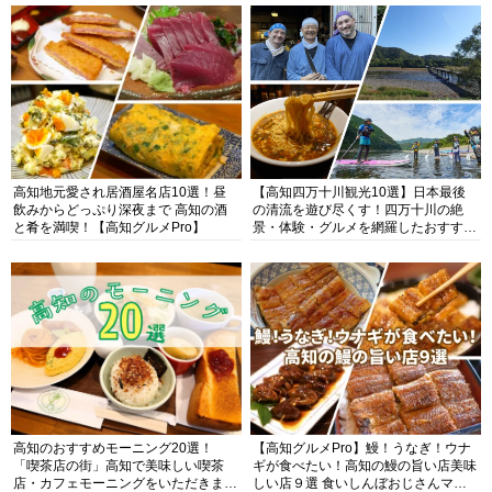
高知地元愛され居酒屋名店10選！昼
【高知四万十川観光10選】日本最後
飲みからどっぷり深夜まで 高知の酒
の清流を遊び尽くす！四万十川の絶
と肴を満喫！【高知グルメPro】
景・体験・グルメを網羅したおすすめ
ガイド
高知のおすすめモーニング20選！
【高知グルメPro】鰻！うなぎ！ウナ
「喫茶店の街」高知で美味しい喫茶
ギが食べたい！高知の鰻の旨い店美味
店・カフェモーニングをいただきま
しい店９選 食いしんぼおじさんマッ