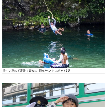
暑～い夏のド定番！高知の川遊びベストスポット5選