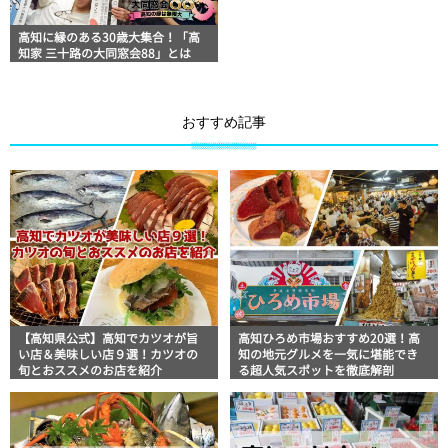
高知に縁のある30歳大集合！「高
知家 三十路の大同窓会88」とは
おすすめ記事
【高知県公式】高知でカツオが旨
高知ひろめ市場おすすめ20選！高
い店＆美味しい店９選！カツオの
知の地元グルメを一気に堪能でき
旬とおススメのお店を紹介
る超人気スポットを徹底解剖