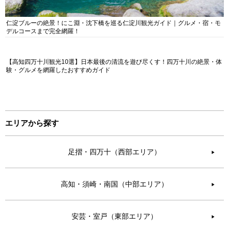
仁淀ブルーの絶景！にこ淵・沈下橋を巡る仁淀川観光ガイド｜グルメ・宿・モ
デルコースまで完全網羅！
【高知四万十川観光10選】日本最後の清流を遊び尽くす！四万十川の絶景・体
験・グルメを網羅したおすすめガイド
エリアから探す
足摺・四万十（西部エリア）
▶︎
高知・須崎・南国（中部エリア）
▶︎
安芸・室戸（東部エリア）
▶︎