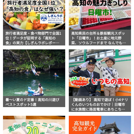
旅行者満足度・食べ物部門で全国1
高知県民の台所＆鉄板観光スポッ
位！データが証明する「高知の
ト「日曜市」！お土産に地元野
食」の実力【しぎんラボレポー
菜、ソウルフードまで なんでもそ
ト】
ろう高知の巨大街路市を徹底解
説！
暑～い夏のド定番！高知の川遊び
【動画あり】 高知で遊ぼ！小4ナリ
ベストスポット5選
くんのいつものおでかけ｜日曜市
に水族館に路面電車にあちこち巡
り