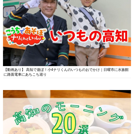
【動画あり】 高知で遊ぼ！小4ナリくんのいつものおでかけ｜日曜市に水族館
に路面電車にあちこち巡り