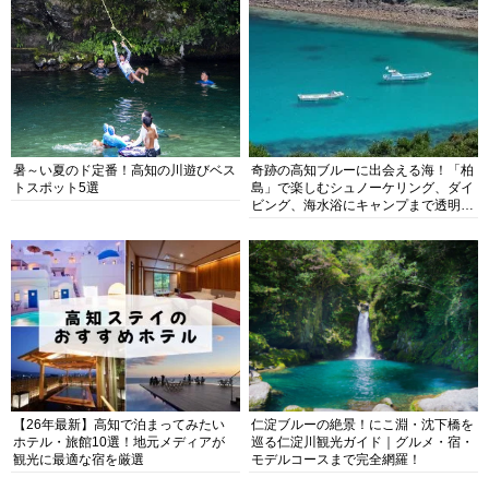
暑～い夏のド定番！高知の川遊びベス
奇跡の高知ブルーに出会える海！「柏
トスポット5選
島」で楽しむシュノーケリング、ダイ
ビング、海水浴にキャンプまで透明度
抜群の海の楽園を徹底紹介
【26年最新】高知で泊まってみたい
仁淀ブルーの絶景！にこ淵・沈下橋を
ホテル・旅館10選！地元メディアが
巡る仁淀川観光ガイド｜グルメ・宿・
観光に最適な宿を厳選
モデルコースまで完全網羅！