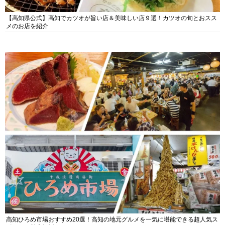
【高知県公式】高知でカツオが旨い店＆美味しい店９選！カツオの旬とおスス
メのお店を紹介
高知ひろめ市場おすすめ20選！高知の地元グルメを一気に堪能できる超人気ス