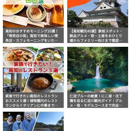
高知のおすすめモーニング20選！
【高知観光40選】鉄板スポット・
「喫茶店の街」高知で美味しい喫
絶品グルメ・宿・土産をおひとり
茶店・カフェモーニングをいただ
様からファミリー向けまで徹底解
きます！
説！
家族で行きたい高知のレストラン
仁淀ブルーの絶景！にこ淵・沈下
おススメ５選！植物園内のレスト
橋を巡る仁淀川観光ガイド｜グル
ランからイタリアンに中華まで楽
メ・宿・モデルコースまで完全網
しめる
羅！