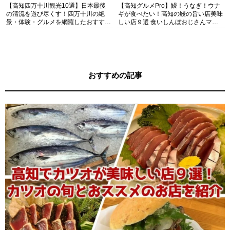
【高知四万十川観光10選】日本最後
【高知グルメPro】鰻！うなぎ！ウナ
の清流を遊び尽くす！四万十川の絶
ギが食べたい！高知の鰻の旨い店美味
景・体験・グルメを網羅したおすすめ
しい店９選 食いしんぼおじさんマッ
ガイド
キー牧元の高知満腹日記セレクション
おすすめの記事