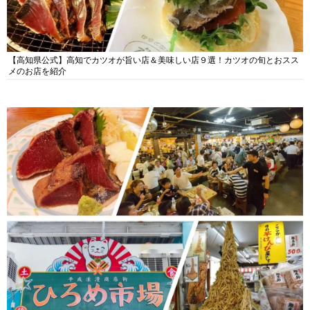
【高知県公式】高知でカツオが旨い店＆美味しい店９選！カツオの旬とおスス
メのお店を紹介