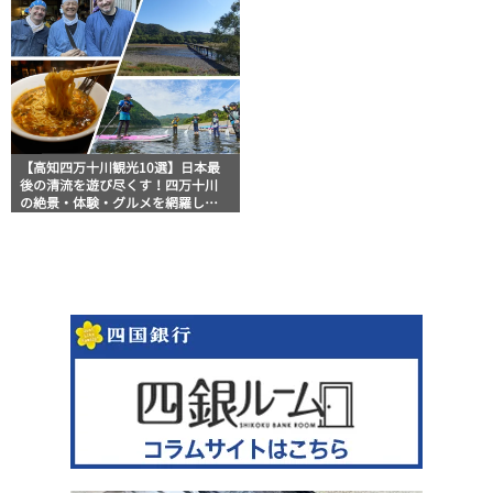
【高知四万十川観光10選】日本最
後の清流を遊び尽くす！四万十川
の絶景・体験・グルメを網羅した
おすすめガイド