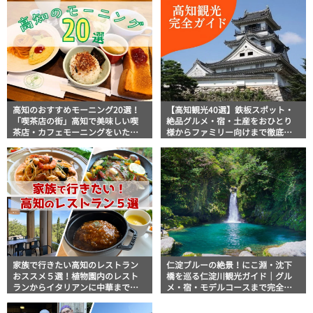
高知のおすすめモーニング20選！
【高知観光40選】鉄板スポット・
「喫茶店の街」高知で美味しい喫
絶品グルメ・宿・土産をおひとり
茶店・カフェモーニングをいただ
様からファミリー向けまで徹底解
きます！
説！
家族で行きたい高知のレストラン
仁淀ブルーの絶景！にこ淵・沈下
おススメ５選！植物園内のレスト
橋を巡る仁淀川観光ガイド｜グル
ランからイタリアンに中華まで楽
メ・宿・モデルコースまで完全網
しめる
羅！