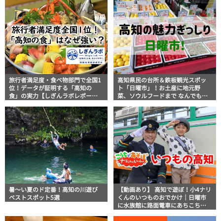
旅行者満足度・食べ物部門で全国1
高知県民の台所＆鉄板観光スポッ
位！データが証明する「高知の
ト「日曜市」！お土産に地元野
食」の実力【しぎんラボレポー
菜、ソウルフードまで なんでもそ
ト】
ろう高知の巨大街路市を徹底解
説！
暑～い夏のド定番！高知の川遊び
【動画あり】 高知で遊ぼ！小4ナリ
ベストスポット5選
くんのいつものおでかけ｜日曜市
に水族館に路面電車にあちこち巡
り