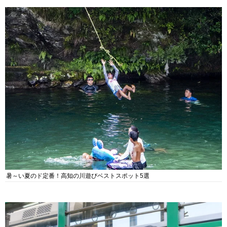
暑～い夏のド定番！高知の川遊びベストスポット5選