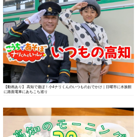
【動画あり】 高知で遊ぼ！小4ナリくんのいつものおでかけ｜日曜市に水族館
に路面電車にあちこち巡り