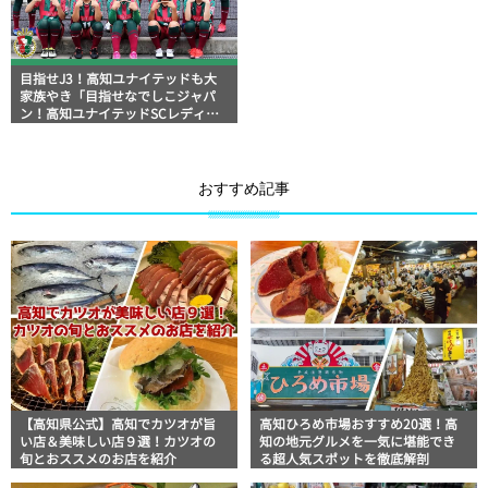
目指せJ3！高知ユナイテッドも大
家族やき「目指せなでしこジャパ
ン！高知ユナイテッドSCレディー
ス」
おすすめ記事
【高知県公式】高知でカツオが旨
高知ひろめ市場おすすめ20選！高
い店＆美味しい店９選！カツオの
知の地元グルメを一気に堪能でき
旬とおススメのお店を紹介
る超人気スポットを徹底解剖