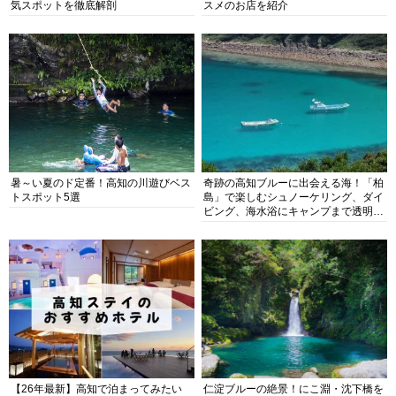
気スポットを徹底解剖
スメのお店を紹介
暑～い夏のド定番！高知の川遊びベス
奇跡の高知ブルーに出会える海！「柏
トスポット5選
島」で楽しむシュノーケリング、ダイ
ビング、海水浴にキャンプまで透明度
抜群の海の楽園を徹底紹介
【26年最新】高知で泊まってみたい
仁淀ブルーの絶景！にこ淵・沈下橋を