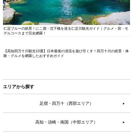
仁淀ブルーの絶景！にこ淵・沈下橋を巡る仁淀川観光ガイド｜グルメ・宿・モ
デルコースまで完全網羅！
【高知四万十川観光10選】日本最後の清流を遊び尽くす！四万十川の絶景・体
験・グルメを網羅したおすすめガイド
エリアから探す
足摺・四万十（西部エリア）
▶︎
高知・須崎・南国（中部エリア）
▶︎