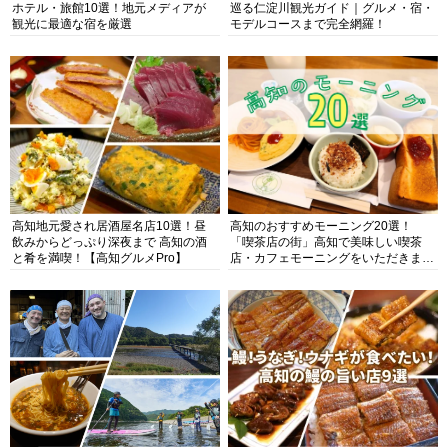
ホテル・旅館10選！地元メディアが
巡る仁淀川観光ガイド｜グルメ・宿・
観光に最適な宿を厳選
モデルコースまで完全網羅！
高知地元愛され居酒屋名店10選！昼
高知のおすすめモーニング20選！
飲みからどっぷり深夜まで 高知の酒
「喫茶店の街」高知で美味しい喫茶
と肴を満喫！【高知グルメPro】
店・カフェモーニングをいただきま
す！