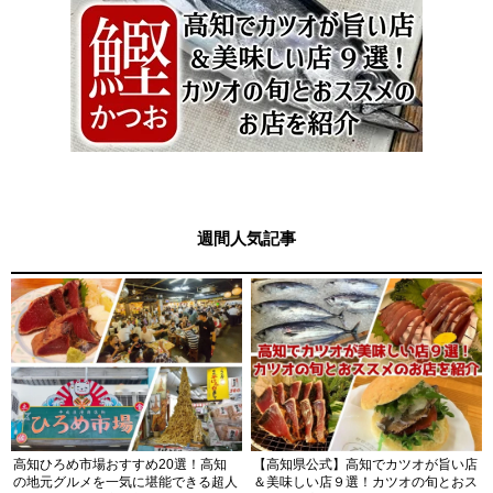
週間人気記事
高知ひろめ市場おすすめ20選！高知
【高知県公式】高知でカツオが旨い店
の地元グルメを一気に堪能できる超人
＆美味しい店９選！カツオの旬とおス