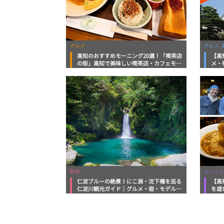
グルメ
グルメ, 
高知のおすすめモーニング20選！「喫茶店
【高
の街」高知で美味しい喫茶店・カフェモー
メ・
ニングをいただきます！
向け
観光
イベント
仁淀ブルーの絶景！にこ淵・沈下橋を巡る
【高
仁淀川観光ガイド｜グルメ・宿・モデルコ
を遊
ースまで完全網羅！
ルメ