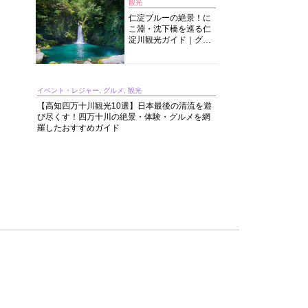
観光
仁淀ブルーの絶景！に
こ淵・沈下橋を巡る仁
淀川観光ガイド｜グル
メ・宿・モデルコース
まで完全網羅！
イベント・レジャー, グルメ, 観光
【高知四万十川観光10選】日本最後の清流を遊
び尽くす！四万十川の絶景・体験・グルメを網
羅したおすすめガイド