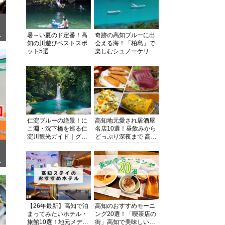
暑～い夏のド定番！高
奇跡の高知ブルーに出
ぎ
知の川遊びベストスポ
会える海！「柏島」で
ット5選
楽しむシュノーケリン
グ、ダイビング、海水
浴にキャンプまで透明
度抜群の海の楽園を徹
底紹介
仁淀ブルーの絶景！に
高知地元愛され居酒屋
こ淵・沈下橋を巡る仁
名店10選！昼飲みから
淀川観光ガイド｜グル
どっぷり深夜まで 高知
メ・宿・モデルコース
の酒と肴を満喫！【高
まで完全網羅！
知グルメPro】
面
【26年最新】高知で泊
高知のおすすめモーニ
まってみたいホテル・
ング20選！「喫茶店の
旅館10選！地元メディ
街」高知で美味しい喫