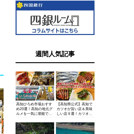
週間人気記事
高知ひろめ市場おすす
【高知県公式】高知で
め20選！高知の地元グ
カツオが旨い店＆美味
ルメを一気に堪能でき
しい店９選！カツオの
る超人気スポットを徹
旬とおススメのお店を
底解剖
紹介