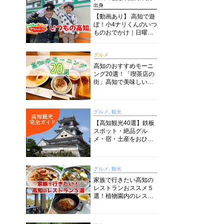
出身
【動画あり】 高知で遊
ぼ！小4ナリくんのいつ
ものおでかけ｜日曜市
に水族館に路面電車に
あちこち巡り
グルメ
高知のおすすめモーニ
ング20選！「喫茶店の
街」高知で美味しい喫
茶店・カフェモーニン
グをいただきます！
グルメ, 観光
【高知観光40選】鉄板
スポット・絶品グル
メ・宿・土産をおひと
り様からファミリー向
けまで徹底解説！
グルメ, 観光
家族で行きたい高知の
レストランおススメ５
選！植物園内のレスト
ランからイタリアンに
中華まで楽しめる