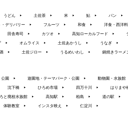
うどん
土佐茶
米
鮎
パン
▶︎
▶︎
▶︎
▶︎
▶︎
ト・デリバリー
フルーツ
和食
洋食・西洋料
▶︎
▶︎
▶︎
田舎寿司
カツオ
高知ローカルフード
▶︎
▶︎
▶︎
ず
オムライス
土佐あかうし
うなぎ
▶︎
▶︎
▶︎
▶︎
酒
土佐ジロー
うるめいわし
鍋焼きラーメ
▶︎
▶︎
▶︎
・公園
遊園地・テーマパーク・公園
動物園・水族館
▶︎
▶︎
沈下橋
ひろめ市場
四万十川
はりまや
▶︎
▶︎
▶︎
ろと廃校水族館
高知駅
柏島
道の駅
▶︎
▶︎
▶︎
▶︎
体験教室
インスタ映え
仁淀川
▶︎
▶︎
▶︎