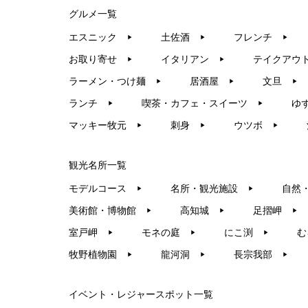
グルメ一覧
エスニック
土佐酒
フレンチ
▶︎
▶︎
▶︎
お取り寄せ
イタリアン
テイクアウ
▶︎
▶︎
ラーメン・つけ麺
居酒屋
文旦
▶︎
▶︎
▶︎
ランチ
喫茶・カフェ・スイーツ
ゆ
▶︎
▶︎
マッキー牧元
刺身
ウツボ
▶︎
▶︎
▶︎
観光名所一覧
モデルコース
名所・観光施設
自然
▶︎
▶︎
美術館・博物館
高知城
足摺岬
▶︎
▶︎
▶︎
室戸岬
モネの庭
にこ渕
む
▶︎
▶︎
▶︎
牧野植物園
龍河洞
長宗我部
▶︎
▶︎
▶︎
イベント・レジャースポット一覧