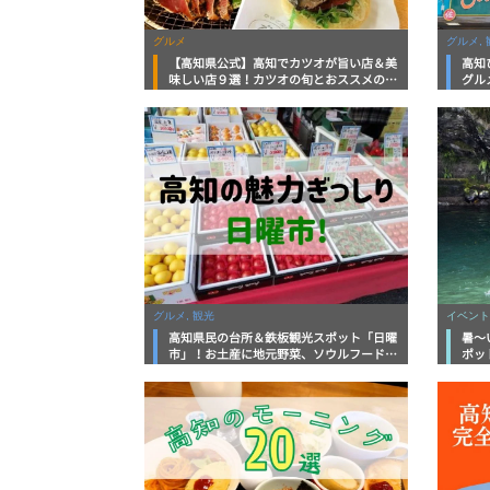
グルメ
グルメ, 
【高知県公式】高知でカツオが旨い店＆美
高知
味しい店９選！カツオの旬とおススメのお
グル
店を紹介
を徹
グルメ, 観光
イベント
高知県民の台所＆鉄板観光スポット「日曜
暑～
市」！お土産に地元野菜、ソウルフードま
ポッ
で なんでもそろう高知の巨大街路市を徹
底解説！