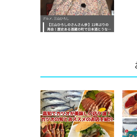
グルメ, 三山ひろし
【三山ひろしのさんさん歩 】11年ぶりの
再会！歴史ある酒蔵の町で日本酒とうなぎ
を堪能