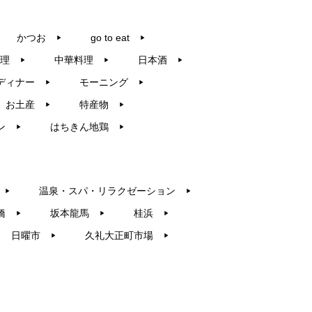
かつお
go to eat
▶︎
▶︎
理
中華料理
日本酒
▶︎
▶︎
▶︎
ディナー
モーニング
▶︎
▶︎
お土産
特産物
▶︎
▶︎
ン
はちきん地鶏
▶︎
▶︎
温泉・スパ・リラクゼーション
▶︎
▶︎
橋
坂本龍馬
桂浜
▶︎
▶︎
▶︎
日曜市
久礼大正町市場
▶︎
▶︎