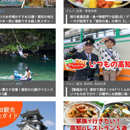
観光
グルメ, 起業・事業承継
ひろめ市場おすすめ20選！高知の地元
旅行者満足度・食べ物部門で全国1位！デ
メを一気に堪能できる超人気スポット
ータが証明する「高知の食」の実力【し
底解剖
んラボレポート】
・レジャー, 観光
グルメ, 観光, 商店街, 高知出身
い夏のド定番！高知の川遊びベストス
【動画あり】 高知で遊ぼ！小4ナリくんの
ト5選
いつものおでかけ｜日曜市に水族館に路
電車にあちこち巡り