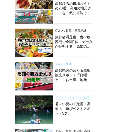
高知ひろめ市場おすす
め20選！高知の地元グ
ルメを一気に堪能でき
る超人気スポットを徹
底解剖
グルメ, 起業・事業承継
旅行者満足度・食べ物
部門で全国1位！データ
が証明する「高知の
食」の実力【しぎんラ
ボレポート】
グルメ, 観光
高知県民の台所＆鉄板
観光スポット「日曜
市」！お土産に地元野
菜、ソウルフードまで
なんでもそろう高知の
巨大街路市を徹底解
イベント・レジャー, 観光
説！
暑～い夏のド定番！高
知の川遊びベストスポ
ット5選
グルメ, 観光, 商店街, 高知