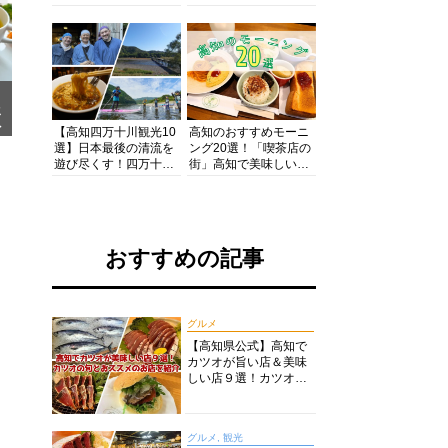
アが観光に最適な宿を
茶店・カフェモーニン
厳選
グをいただきます！
メ
ア
【高知四万十川観光10
高知のおすすめモーニ
選】日本最後の清流を
ング20選！「喫茶店の
遊び尽くす！四万十川
街」高知で美味しい喫
の絶景・体験・グルメ
茶店・カフェモーニン
を網羅したおすすめガ
グをいただきます！
イド
おすすめの記事
グルメ
【高知県公式】高知で
カツオが旨い店＆美味
しい店９選！カツオの
旬とおススメのお店を
紹介
グルメ, 観光