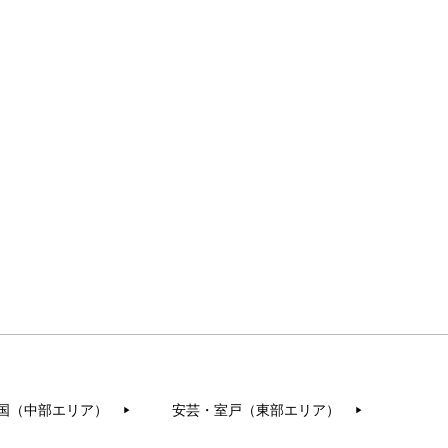
国（中部エリア）
安芸・室戸（東部エリア）
▶︎
▶︎