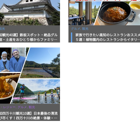
観光
グルメ, 観光
知観光40選】鉄板スポット・絶品グル
家族で行きたい高知のレストランおスス
宿・土産をおひとり様からファミリー
５選！植物園内のレストランからイタリ
まで徹底解説！
ンに中華まで楽しめる
・レジャー, グルメ, 観光
知四万十川観光10選】日本最後の清流
び尽くす！四万十川の絶景・体験・グ
を網羅したおすすめガイド