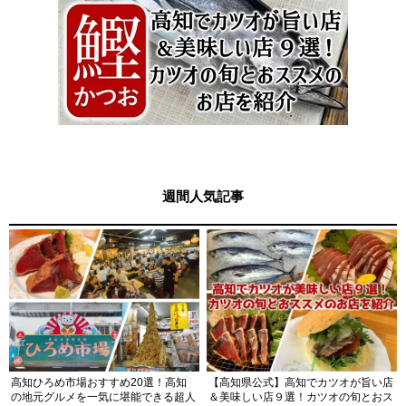
週間人気記事
高知ひろめ市場おすすめ20選！高知
【高知県公式】高知でカツオが旨い店
の地元グルメを一気に堪能できる超人
＆美味しい店９選！カツオの旬とおス