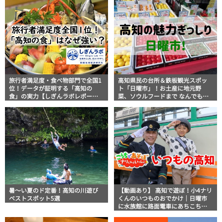
旅行者満足度・食べ物部門で全国1
高知県民の台所＆鉄板観光スポッ
位！データが証明する「高知の
ト「日曜市」！お土産に地元野
食」の実力【しぎんラボレポー
菜、ソウルフードまで なんでもそ
ト】
ろう高知の巨大街路市を徹底解
説！
暑～い夏のド定番！高知の川遊び
【動画あり】 高知で遊ぼ！小4ナリ
ベストスポット5選
くんのいつものおでかけ｜日曜市
に水族館に路面電車にあちこち巡
り