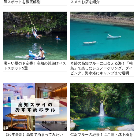
気スポットを徹底解剖
スメのお店を紹介
暑～い夏のド定番！高知の川遊びベス
奇跡の高知ブルーに出会える海！「柏
トスポット5選
島」で楽しむシュノーケリング、ダイ
ビング、海水浴にキャンプまで透明度
抜群の海の楽園を徹底紹介
【26年最新】高知で泊まってみたい
仁淀ブルーの絶景！にこ淵・沈下橋を