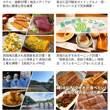
ホテル・旅館10選！地元メディアが
巡る仁淀川観光ガイド｜グルメ・宿・
観光に最適な宿を厳選
モデルコースまで完全網羅！
高知地元愛され居酒屋名店10選！昼
高知のおすすめモーニング20選！
飲みからどっぷり深夜まで 高知の酒
「喫茶店の街」高知で美味しい喫茶
と肴を満喫！【高知グルメPro】
店・カフェモーニングをいただきま
す！