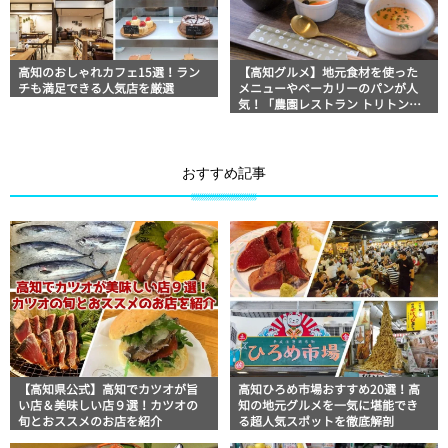
高知のおしゃれカフェ15選！ラン
【高知グルメ】地元食材を使った
チも満足できる人気店を厳選
メニューやベーカリーのパンが人
気！「農園レストラン トリトン」
ほっとこうちオススメ情報
おすすめ記事
【高知県公式】高知でカツオが旨
高知ひろめ市場おすすめ20選！高
い店＆美味しい店９選！カツオの
知の地元グルメを一気に堪能でき
旬とおススメのお店を紹介
る超人気スポットを徹底解剖