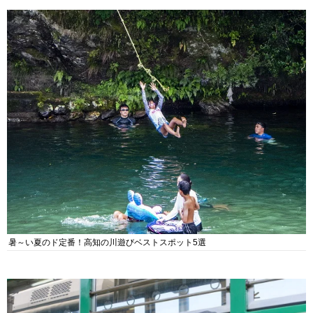
暑～い夏のド定番！高知の川遊びベストスポット5選