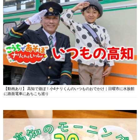
【動画あり】 高知で遊ぼ！小4ナリくんのいつものおでかけ｜日曜市に水族館
に路面電車にあちこち巡り