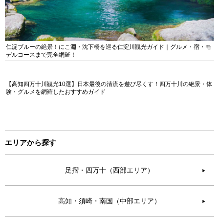
仁淀ブルーの絶景！にこ淵・沈下橋を巡る仁淀川観光ガイド｜グルメ・宿・モ
デルコースまで完全網羅！
【高知四万十川観光10選】日本最後の清流を遊び尽くす！四万十川の絶景・体
験・グルメを網羅したおすすめガイド
エリアから探す
足摺・四万十（西部エリア）
▶︎
高知・須崎・南国（中部エリア）
▶︎