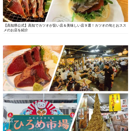
【高知県公式】高知でカツオが旨い店＆美味しい店９選！カツオの旬とおスス
メのお店を紹介