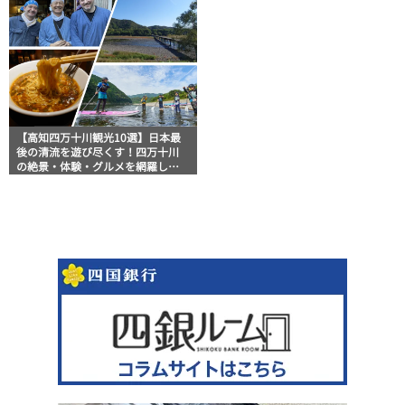
【高知四万十川観光10選】日本最
後の清流を遊び尽くす！四万十川
の絶景・体験・グルメを網羅した
おすすめガイド