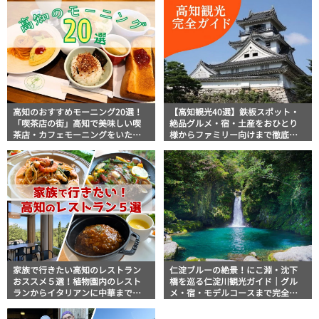
高知のおすすめモーニング20選！
【高知観光40選】鉄板スポット・
「喫茶店の街」高知で美味しい喫
絶品グルメ・宿・土産をおひとり
茶店・カフェモーニングをいただ
様からファミリー向けまで徹底解
きます！
説！
家族で行きたい高知のレストラン
仁淀ブルーの絶景！にこ淵・沈下
おススメ５選！植物園内のレスト
橋を巡る仁淀川観光ガイド｜グル
ランからイタリアンに中華まで楽
メ・宿・モデルコースまで完全網
しめる
羅！