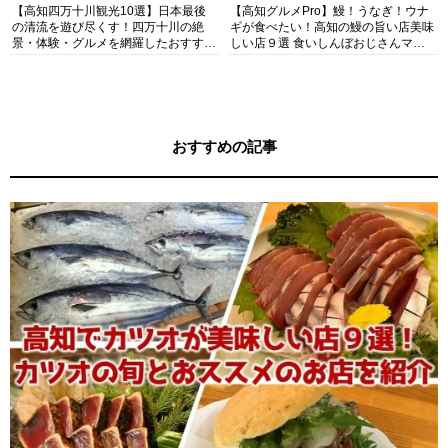
【高知四万十川観光10選】日本最後
【高知グルメPro】鰻！うなぎ！ウナ
の清流を遊び尽くす！四万十川の絶
ギが食べたい！高知の鰻の旨い店美味
景・体験・グルメを網羅したおすすめ
しい店９選 食いしんぼおじさんマッ
ガイド
キー牧元の高知満腹日記セレクション
おすすめの記事