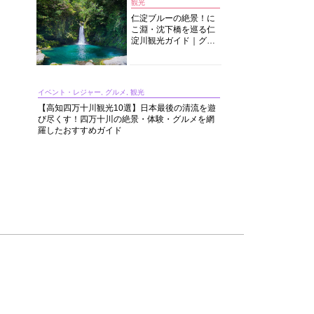
観光
仁淀ブルーの絶景！に
こ淵・沈下橋を巡る仁
淀川観光ガイド｜グル
メ・宿・モデルコース
まで完全網羅！
イベント・レジャー, グルメ, 観光
【高知四万十川観光10選】日本最後の清流を遊
び尽くす！四万十川の絶景・体験・グルメを網
羅したおすすめガイド