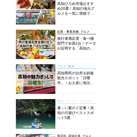
高知ひろめ市場おすす
め20選！高知の地元グ
ルメを一気に堪能でき
る超人気スポットを徹
底解剖
起業・事業承継, グルメ
旅行者満足度・食べ物
部門で全国1位！データ
が証明する「高知の
食」の実力【しぎんラ
ボレポート】
グルメ, 観光
高知県民の台所＆鉄板
観光スポット「日曜
市」！お土産に地元野
菜、ソウルフードまで
なんでもそろう高知の
巨大街路市を徹底解
観光, イベント・レジャー
説！
暑～い夏のド定番！高
知の川遊びベストスポ
ット5選
商店街, 高知出身, グルメ,