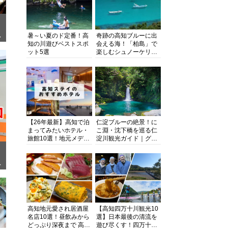
暑～い夏のド定番！高
奇跡の高知ブルーに出
ぎ
知の川遊びベストスポ
会える海！「柏島」で
ット5選
楽しむシュノーケリン
グ、ダイビング、海水
浴にキャンプまで透明
度抜群の海の楽園を徹
底紹介
【26年最新】高知で泊
仁淀ブルーの絶景！に
まってみたいホテル・
こ淵・沈下橋を巡る仁
旅館10選！地元メディ
淀川観光ガイド｜グル
アが観光に最適な宿を
メ・宿・モデルコース
厳選
まで完全網羅！
面
高知地元愛され居酒屋
【高知四万十川観光10
名店10選！昼飲みから
選】日本最後の清流を
どっぷり深夜まで 高知
遊び尽くす！四万十川