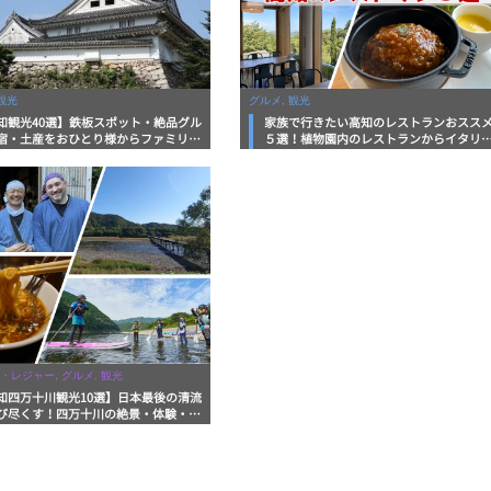
観光
グルメ, 観光
知観光40選】鉄板スポット・絶品グル
家族で行きたい高知のレストランおスス
宿・土産をおひとり様からファミリー
５選！植物園内のレストランからイタリ
まで徹底解説！
ンに中華まで楽しめる
・レジャー, グルメ, 観光
知四万十川観光10選】日本最後の清流
び尽くす！四万十川の絶景・体験・グ
を網羅したおすすめガイド