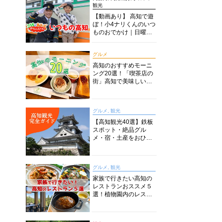
観光
【動画あり】 高知で遊
ぼ！小4ナリくんのいつ
ものおでかけ｜日曜市
に水族館に路面電車に
あちこち巡り
グルメ
高知のおすすめモーニ
ング20選！「喫茶店の
街」高知で美味しい喫
茶店・カフェモーニン
グをいただきます！
グルメ, 観光
【高知観光40選】鉄板
スポット・絶品グル
メ・宿・土産をおひと
り様からファミリー向
けまで徹底解説！
グルメ, 観光
家族で行きたい高知の
レストランおススメ５
選！植物園内のレスト
ランからイタリアンに
中華まで楽しめる