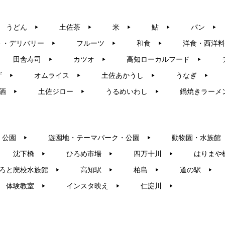
うどん
土佐茶
米
鮎
パン
▶︎
▶︎
▶︎
▶︎
▶︎
ト・デリバリー
フルーツ
和食
洋食・西洋料
▶︎
▶︎
▶︎
田舎寿司
カツオ
高知ローカルフード
▶︎
▶︎
▶︎
ず
オムライス
土佐あかうし
うなぎ
▶︎
▶︎
▶︎
▶︎
酒
土佐ジロー
うるめいわし
鍋焼きラーメ
▶︎
▶︎
▶︎
・公園
遊園地・テーマパーク・公園
動物園・水族館
▶︎
▶︎
沈下橋
ひろめ市場
四万十川
はりまや
▶︎
▶︎
▶︎
ろと廃校水族館
高知駅
柏島
道の駅
▶︎
▶︎
▶︎
▶︎
体験教室
インスタ映え
仁淀川
▶︎
▶︎
▶︎