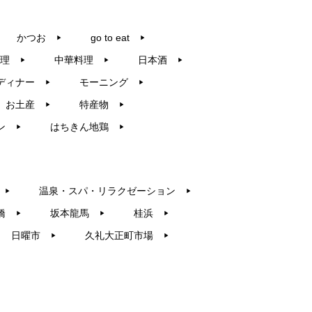
かつお
go to eat
▶︎
▶︎
理
中華料理
日本酒
▶︎
▶︎
▶︎
ディナー
モーニング
▶︎
▶︎
お土産
特産物
▶︎
▶︎
ン
はちきん地鶏
▶︎
▶︎
温泉・スパ・リラクゼーション
▶︎
▶︎
橋
坂本龍馬
桂浜
▶︎
▶︎
▶︎
日曜市
久礼大正町市場
▶︎
▶︎