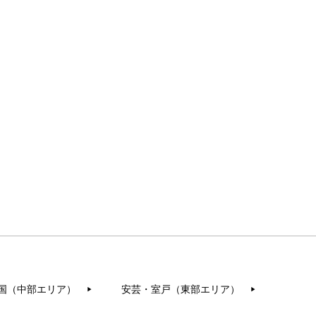
国（中部エリア）
安芸・室戸（東部エリア）
▶︎
▶︎