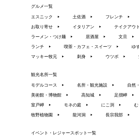
グルメ一覧
エスニック
土佐酒
フレンチ
▶︎
▶︎
▶︎
お取り寄せ
イタリアン
テイクアウ
▶︎
▶︎
ラーメン・つけ麺
居酒屋
文旦
▶︎
▶︎
▶︎
ランチ
喫茶・カフェ・スイーツ
ゆ
▶︎
▶︎
マッキー牧元
刺身
ウツボ
▶︎
▶︎
▶︎
観光名所一覧
モデルコース
名所・観光施設
自然
▶︎
▶︎
美術館・博物館
高知城
足摺岬
▶︎
▶︎
▶︎
室戸岬
モネの庭
にこ渕
む
▶︎
▶︎
▶︎
牧野植物園
龍河洞
長宗我部
▶︎
▶︎
▶︎
イベント・レジャースポット一覧