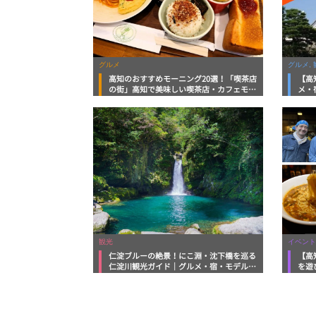
グルメ
グルメ, 
高知のおすすめモーニング20選！「喫茶店
【高
の街」高知で美味しい喫茶店・カフェモー
メ・
ニングをいただきます！
向け
観光
イベント
仁淀ブルーの絶景！にこ淵・沈下橋を巡る
【高
仁淀川観光ガイド｜グルメ・宿・モデルコ
を遊
ースまで完全網羅！
ルメ