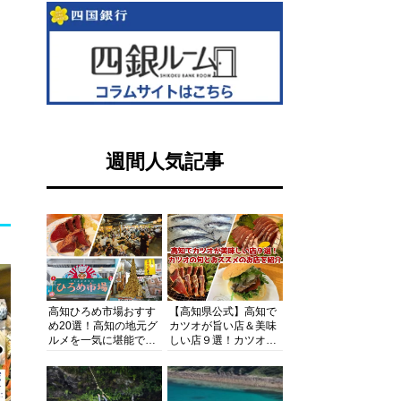
週間人気記事
高知ひろめ市場おすす
【高知県公式】高知で
め20選！高知の地元グ
カツオが旨い店＆美味
ルメを一気に堪能でき
しい店９選！カツオの
る超人気スポットを徹
旬とおススメのお店を
底解剖
紹介