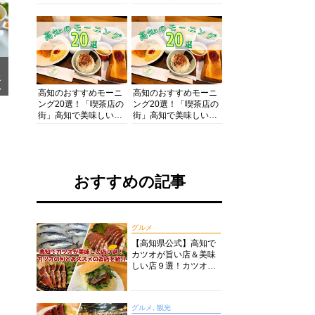
の酒と肴を満喫！【高
の絶景・体験・グルメ
知グルメPro】
を網羅したおすすめガ
イド
メ
ア
高知のおすすめモーニ
高知のおすすめモーニ
ング20選！「喫茶店の
ング20選！「喫茶店の
街」高知で美味しい喫
街」高知で美味しい喫
茶店・カフェモーニン
茶店・カフェモーニン
グをいただきます！
グをいただきます！
おすすめの記事
グルメ
【高知県公式】高知で
カツオが旨い店＆美味
しい店９選！カツオの
旬とおススメのお店を
紹介
グルメ, 観光