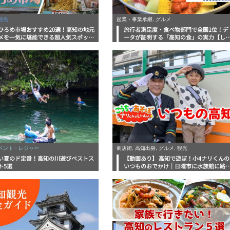
観光
起業・事業承継, グルメ
ひろめ市場おすすめ20選！高知の地元
旅行者満足度・食べ物部門で全国1位！デ
メを一気に堪能できる超人気スポット
ータが証明する「高知の食」の実力【し
底解剖
んラボレポート】
イベント・レジャー
商店街, 高知出身, グルメ, 観光
い夏のド定番！高知の川遊びベストス
【動画あり】 高知で遊ぼ！小4ナリくんの
ト5選
いつものおでかけ｜日曜市に水族館に路
電車にあちこち巡り