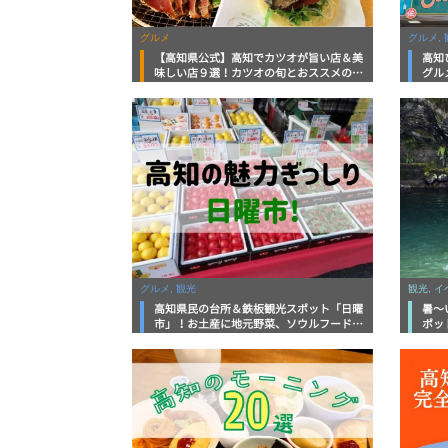
グルメ
グルメ, 
【高知県公式】高知でカツオが旨い店＆美
高知
味しい店９選！カツオの旬とおススメのお
グル
店を紹介
を徹
グルメ, 観光
観光, 
高知県民の台所＆鉄板観光スポット「日曜
暑～
市」！お土産に地元野菜、ソウルフードま
ポッ
で なんでもそろう高知の巨大街路市を徹
底解説！