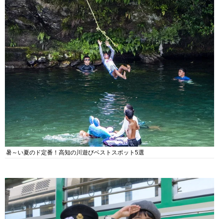
暑～い夏のド定番！高知の川遊びベストスポット5選