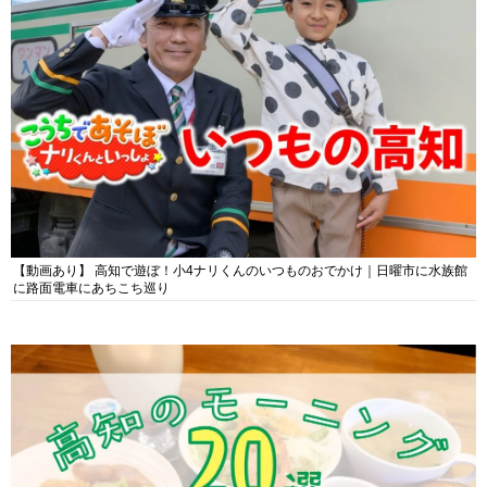
【動画あり】 高知で遊ぼ！小4ナリくんのいつものおでかけ｜日曜市に水族館
に路面電車にあちこち巡り