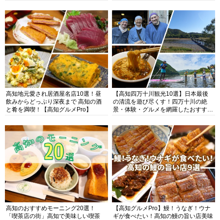
高知地元愛され居酒屋名店10選！昼
【高知四万十川観光10選】日本最後
飲みからどっぷり深夜まで 高知の酒
の清流を遊び尽くす！四万十川の絶
と肴を満喫！【高知グルメPro】
景・体験・グルメを網羅したおすすめ
ガイド
高知のおすすめモーニング20選！
【高知グルメPro】鰻！うなぎ！ウナ
「喫茶店の街」高知で美味しい喫茶
ギが食べたい！高知の鰻の旨い店美味