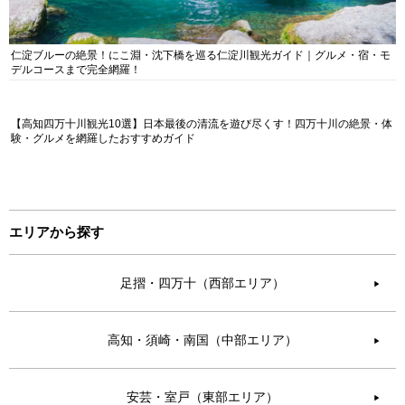
仁淀ブルーの絶景！にこ淵・沈下橋を巡る仁淀川観光ガイド｜グルメ・宿・モ
デルコースまで完全網羅！
【高知四万十川観光10選】日本最後の清流を遊び尽くす！四万十川の絶景・体
験・グルメを網羅したおすすめガイド
エリアから探す
足摺・四万十（西部エリア）
▶︎
高知・須崎・南国（中部エリア）
▶︎
安芸・室戸（東部エリア）
▶︎