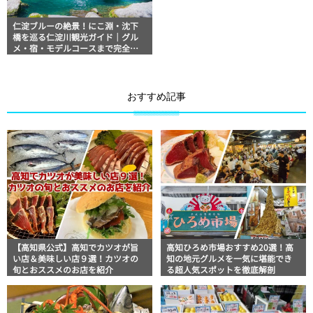
仁淀ブルーの絶景！にこ淵・沈下
橋を巡る仁淀川観光ガイド｜グル
メ・宿・モデルコースまで完全網
羅！
おすすめ記事
【高知県公式】高知でカツオが旨
高知ひろめ市場おすすめ20選！高
い店＆美味しい店９選！カツオの
知の地元グルメを一気に堪能でき
旬とおススメのお店を紹介
る超人気スポットを徹底解剖