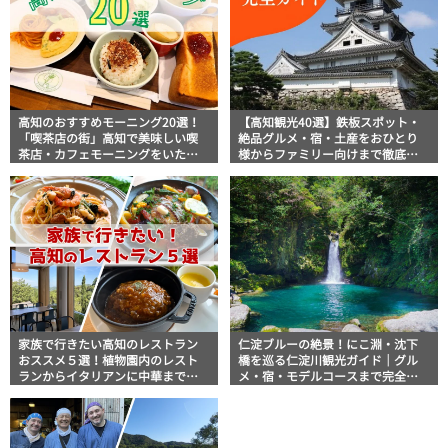
高知のおすすめモーニング20選！
【高知観光40選】鉄板スポット・
「喫茶店の街」高知で美味しい喫
絶品グルメ・宿・土産をおひとり
茶店・カフェモーニングをいただ
様からファミリー向けまで徹底解
きます！
説！
家族で行きたい高知のレストラン
仁淀ブルーの絶景！にこ淵・沈下
おススメ５選！植物園内のレスト
橋を巡る仁淀川観光ガイド｜グル
ランからイタリアンに中華まで楽
メ・宿・モデルコースまで完全網
しめる
羅！