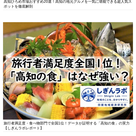
高知ひろめ市場おすすめ20選！高知の地元グルメを一気に堪能できる超人気ス
ポットを徹底解剖
旅行者満足度・食べ物部門で全国1位！データが証明する「高知の食」の実力
【しぎんラボレポート】