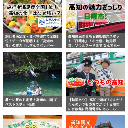
旅行者満足度・食べ物部門で全国1
高知県民の台所＆鉄板観光スポッ
位！データが証明する「高知の
ト「日曜市」！お土産に地元野
食」の実力【しぎんラボレポー
菜、ソウルフードまで なんでもそ
ト】
ろう高知の巨大街路市を徹底解
説！
暑～い夏のド定番！高知の川遊び
【動画あり】 高知で遊ぼ！小4ナリ
ベストスポット5選
くんのいつものおでかけ｜日曜市
に水族館に路面電車にあちこち巡
り