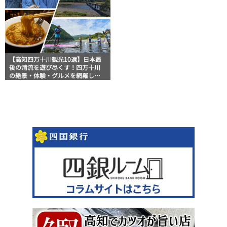
【高知四万十川観光10選】日本最
後の清流を遊び尽くす！四万十川
の絶景・体験・グルメを網羅した
おすすめガイド