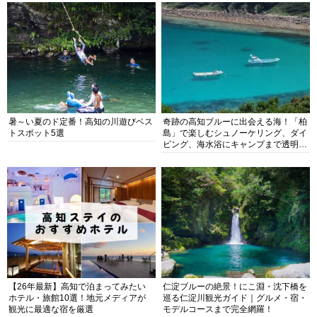
暑～い夏のド定番！高知の川遊びベス
奇跡の高知ブルーに出会える海！「柏
トスポット5選
島」で楽しむシュノーケリング、ダイ
ビング、海水浴にキャンプまで透明度
抜群の海の楽園を徹底紹介
【26年最新】高知で泊まってみたい
仁淀ブルーの絶景！にこ淵・沈下橋を
ホテル・旅館10選！地元メディアが
巡る仁淀川観光ガイド｜グルメ・宿・
観光に最適な宿を厳選
モデルコースまで完全網羅！