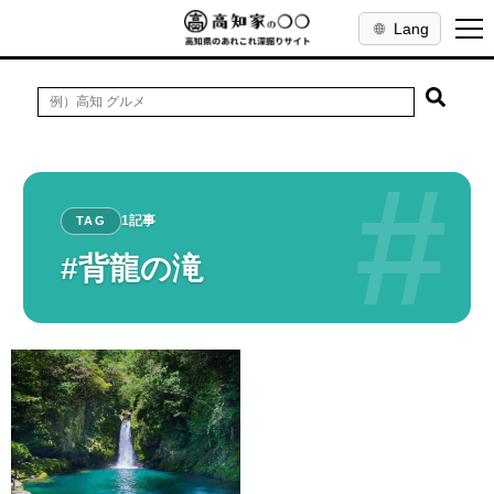
Lang
#
1記事
TAG
#背龍の滝