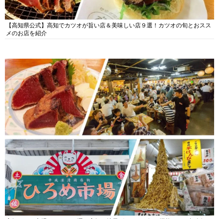
【高知県公式】高知でカツオが旨い店＆美味しい店９選！カツオの旬とおスス
メのお店を紹介