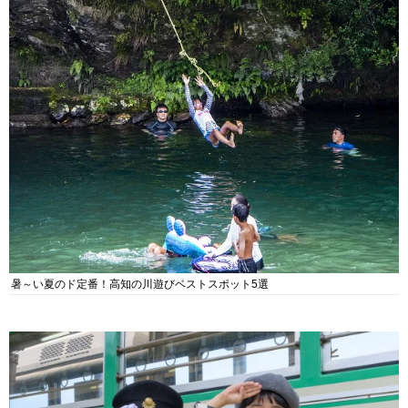
暑～い夏のド定番！高知の川遊びベストスポット5選