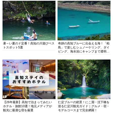
暑～い夏のド定番！高知の川遊びベス
奇跡の高知ブルーに出会える海！「柏
トスポット5選
島」で楽しむシュノーケリング、ダイ
ビング、海水浴にキャンプまで透明度
抜群の海の楽園を徹底紹介
【26年最新】高知で泊まってみたい
仁淀ブルーの絶景！にこ淵・沈下橋を
ホテル・旅館10選！地元メディアが
巡る仁淀川観光ガイド｜グルメ・宿・
観光に最適な宿を厳選
モデルコースまで完全網羅！