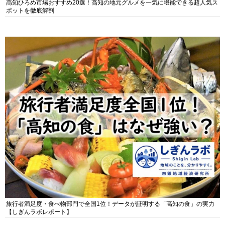
高知ひろめ市場おすすめ20選！高知の地元グルメを一気に堪能できる超人気ス
ポットを徹底解剖
旅行者満足度・食べ物部門で全国1位！データが証明する「高知の食」の実力
【しぎんラボレポート】