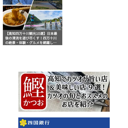
【高知四万十川観光10選】日本最
後の清流を遊び尽くす！四万十川
の絶景・体験・グルメを網羅した
おすすめガイド