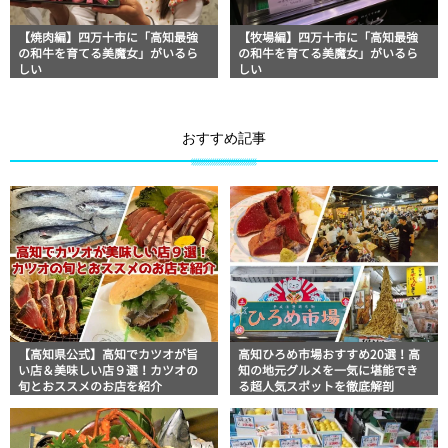
【焼肉編】四万十市に「高知最強
【牧場編】四万十市に「高知最強
の和牛を育てる美魔女」がいるら
の和牛を育てる美魔女」がいるら
しい
しい
おすすめ記事
【高知県公式】高知でカツオが旨
高知ひろめ市場おすすめ20選！高
い店＆美味しい店９選！カツオの
知の地元グルメを一気に堪能でき
旬とおススメのお店を紹介
る超人気スポットを徹底解剖