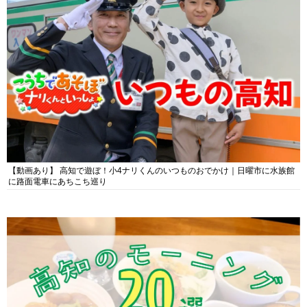
【動画あり】 高知で遊ぼ！小4ナリくんのいつものおでかけ｜日曜市に水族館
に路面電車にあちこち巡り