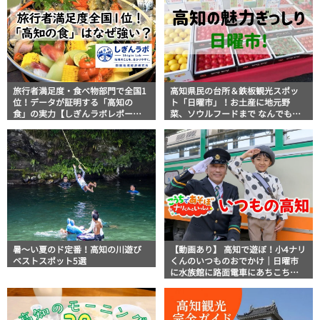
旅行者満足度・食べ物部門で全国1
高知県民の台所＆鉄板観光スポッ
位！データが証明する「高知の
ト「日曜市」！お土産に地元野
食」の実力【しぎんラボレポー
菜、ソウルフードまで なんでもそ
ト】
ろう高知の巨大街路市を徹底解
説！
暑～い夏のド定番！高知の川遊び
【動画あり】 高知で遊ぼ！小4ナリ
ベストスポット5選
くんのいつものおでかけ｜日曜市
に水族館に路面電車にあちこち巡
り