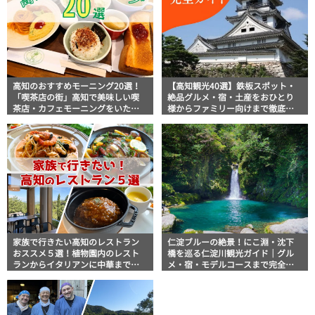
高知のおすすめモーニング20選！
【高知観光40選】鉄板スポット・
「喫茶店の街」高知で美味しい喫
絶品グルメ・宿・土産をおひとり
茶店・カフェモーニングをいただ
様からファミリー向けまで徹底解
きます！
説！
家族で行きたい高知のレストラン
仁淀ブルーの絶景！にこ淵・沈下
おススメ５選！植物園内のレスト
橋を巡る仁淀川観光ガイド｜グル
ランからイタリアンに中華まで楽
メ・宿・モデルコースまで完全網
しめる
羅！