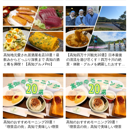
高知地元愛され居酒屋名店10選！昼
【高知四万十川観光10選】日本最後
飲みからどっぷり深夜まで 高知の酒
の清流を遊び尽くす！四万十川の絶
と肴を満喫！【高知グルメPro】
景・体験・グルメを網羅したおすすめ
ガイド
高知のおすすめモーニング20選！
高知のおすすめモーニング20選！
「喫茶店の街」高知で美味しい喫茶
「喫茶店の街」高知で美味しい喫茶