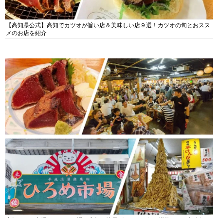
【高知県公式】高知でカツオが旨い店＆美味しい店９選！カツオの旬とおスス
メのお店を紹介