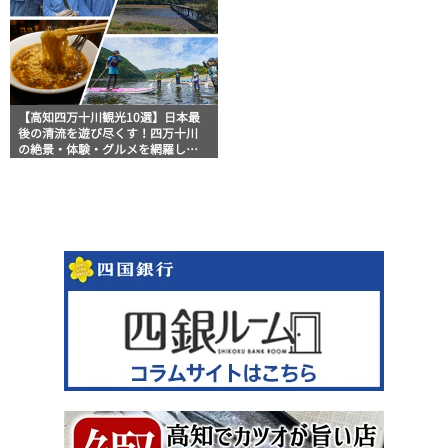
【高知四万十川観光10選】日本最
後の清流を遊び尽くす！四万十川
の絶景・体験・グルメを網羅した
おすすめガイド