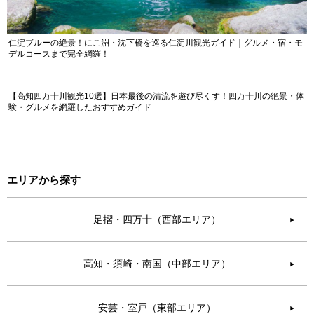
仁淀ブルーの絶景！にこ淵・沈下橋を巡る仁淀川観光ガイド｜グルメ・宿・モ
デルコースまで完全網羅！
【高知四万十川観光10選】日本最後の清流を遊び尽くす！四万十川の絶景・体
験・グルメを網羅したおすすめガイド
エリアから探す
足摺・四万十（西部エリア）
▶︎
高知・須崎・南国（中部エリア）
▶︎
安芸・室戸（東部エリア）
▶︎