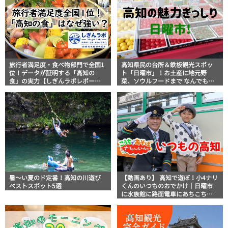
旅行者満足度・食べ物部門で全国1
高知県民の台所＆鉄板観光スポッ
位！データが証明する「高知の
ト「日曜市」！お土産に地元野
食」の実力【しぎんラボレポー
菜、ソウルフードまで なんでもそ
ト】
ろう高知の巨大街路市を徹底解
説！
暑～い夏のド定番！高知の川遊び
【動画あり】 高知で遊ぼ！小4ナリ
ベストスポット5選
くんのいつものおでかけ｜日曜市
に水族館に路面電車にあちこち巡
り