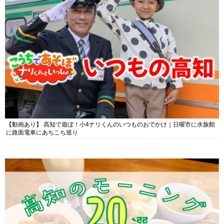
【動画あり】 高知で遊ぼ！小4ナリくんのいつものおでかけ｜日曜市に水族館
に路面電車にあちこち巡り