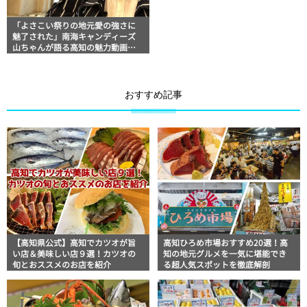
「よさこい祭りの地元愛の強さに
魅了された」南海キャンディーズ
山ちゃんが語る高知の魅力動画が
期間限定公開中
おすすめ記事
【高知県公式】高知でカツオが旨
高知ひろめ市場おすすめ20選！高
い店＆美味しい店９選！カツオの
知の地元グルメを一気に堪能でき
旬とおススメのお店を紹介
る超人気スポットを徹底解剖