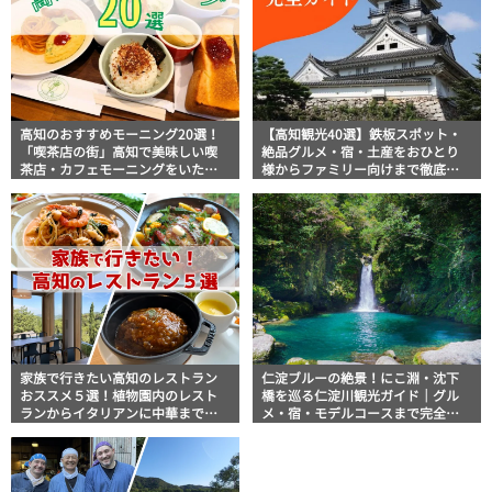
高知のおすすめモーニング20選！
【高知観光40選】鉄板スポット・
「喫茶店の街」高知で美味しい喫
絶品グルメ・宿・土産をおひとり
茶店・カフェモーニングをいただ
様からファミリー向けまで徹底解
きます！
説！
家族で行きたい高知のレストラン
仁淀ブルーの絶景！にこ淵・沈下
おススメ５選！植物園内のレスト
橋を巡る仁淀川観光ガイド｜グル
ランからイタリアンに中華まで楽
メ・宿・モデルコースまで完全網
しめる
羅！