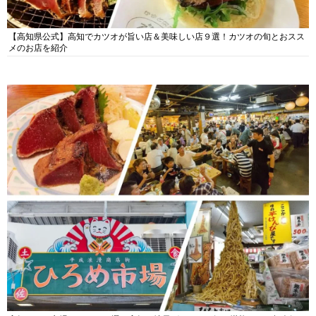
【高知県公式】高知でカツオが旨い店＆美味しい店９選！カツオの旬とおスス
メのお店を紹介