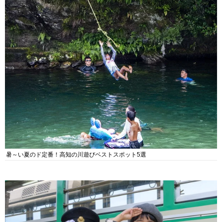
暑～い夏のド定番！高知の川遊びベストスポット5選