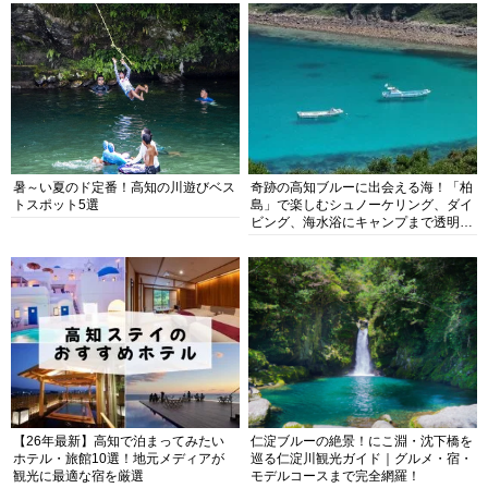
暑～い夏のド定番！高知の川遊びベス
奇跡の高知ブルーに出会える海！「柏
トスポット5選
島」で楽しむシュノーケリング、ダイ
ビング、海水浴にキャンプまで透明度
抜群の海の楽園を徹底紹介
【26年最新】高知で泊まってみたい
仁淀ブルーの絶景！にこ淵・沈下橋を
ホテル・旅館10選！地元メディアが
巡る仁淀川観光ガイド｜グルメ・宿・
観光に最適な宿を厳選
モデルコースまで完全網羅！