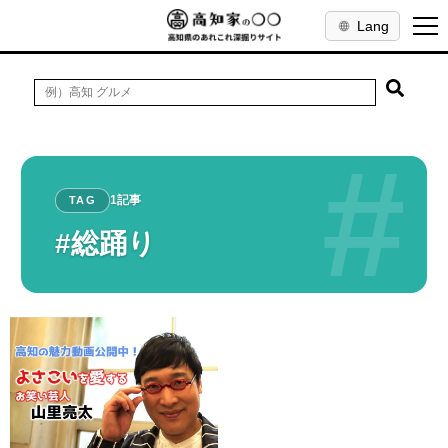
Lang
#
1記事
TAG
#総踊り