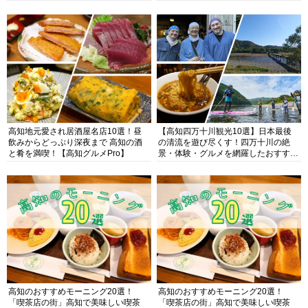
高知地元愛され居酒屋名店10選！昼
【高知四万十川観光10選】日本最後
飲みからどっぷり深夜まで 高知の酒
の清流を遊び尽くす！四万十川の絶
と肴を満喫！【高知グルメPro】
景・体験・グルメを網羅したおすすめ
ガイド
高知のおすすめモーニング20選！
高知のおすすめモーニング20選！
「喫茶店の街」高知で美味しい喫茶
「喫茶店の街」高知で美味しい喫茶