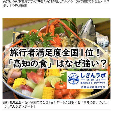
高知ひろめ市場おすすめ20選！高知の地元グルメを一気に堪能できる超人気ス
ポットを徹底解剖
旅行者満足度・食べ物部門で全国1位！データが証明する「高知の食」の実力
【しぎんラボレポート】