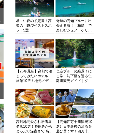
暑～い夏のド定番！高
奇跡の高知ブルーに出
ぎ
知の川遊びベストスポ
会える海！「柏島」で
ット5選
楽しむシュノーケリン
グ、ダイビング、海水
浴にキャンプまで透明
度抜群の海の楽園を徹
底紹介
【26年最新】高知で泊
仁淀ブルーの絶景！に
まってみたいホテル・
こ淵・沈下橋を巡る仁
旅館10選！地元メディ
淀川観光ガイド｜グル
アが観光に最適な宿を
メ・宿・モデルコース
厳選
まで完全網羅！
面
高知地元愛され居酒屋
【高知四万十川観光10
名店10選！昼飲みから
選】日本最後の清流を
どっぷり深夜まで 高知
遊び尽くす！四万十川