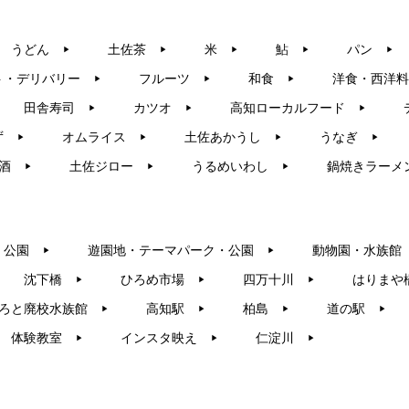
うどん
土佐茶
米
鮎
パン
▶︎
▶︎
▶︎
▶︎
▶︎
ト・デリバリー
フルーツ
和食
洋食・西洋料
▶︎
▶︎
▶︎
田舎寿司
カツオ
高知ローカルフード
▶︎
▶︎
▶︎
ず
オムライス
土佐あかうし
うなぎ
▶︎
▶︎
▶︎
▶︎
酒
土佐ジロー
うるめいわし
鍋焼きラーメ
▶︎
▶︎
▶︎
・公園
遊園地・テーマパーク・公園
動物園・水族館
▶︎
▶︎
沈下橋
ひろめ市場
四万十川
はりまや
▶︎
▶︎
▶︎
ろと廃校水族館
高知駅
柏島
道の駅
▶︎
▶︎
▶︎
▶︎
体験教室
インスタ映え
仁淀川
▶︎
▶︎
▶︎