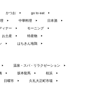
かつお
go to eat
▶︎
▶︎
理
中華料理
日本酒
▶︎
▶︎
▶︎
ディナー
モーニング
▶︎
▶︎
お土産
特産物
▶︎
▶︎
ン
はちきん地鶏
▶︎
▶︎
温泉・スパ・リラクゼーション
▶︎
▶︎
橋
坂本龍馬
桂浜
▶︎
▶︎
▶︎
日曜市
久礼大正町市場
▶︎
▶︎