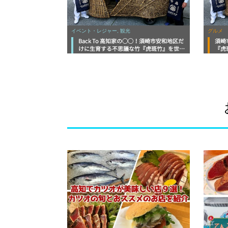
イベント・レジャー, 観光
グルメ
Back To 高知家の◯◯！須崎市安和地区だ
須崎
けに生育する不思議な竹『虎斑竹』を世界
『虎
へ発信する竹虎（株）山岸竹材店
岸竹