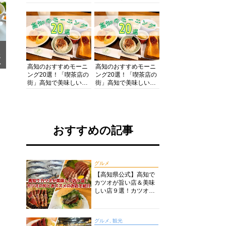
の酒と肴を満喫！【高
の絶景・体験・グルメ
知グルメPro】
を網羅したおすすめガ
イド
メ
ア
高知のおすすめモーニ
高知のおすすめモーニ
ング20選！「喫茶店の
ング20選！「喫茶店の
街」高知で美味しい喫
街」高知で美味しい喫
茶店・カフェモーニン
茶店・カフェモーニン
グをいただきます！
グをいただきます！
おすすめの記事
グルメ
【高知県公式】高知で
カツオが旨い店＆美味
しい店９選！カツオの
旬とおススメのお店を
紹介
グルメ, 観光