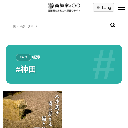
Lang
#
1記事
TAG
#神田