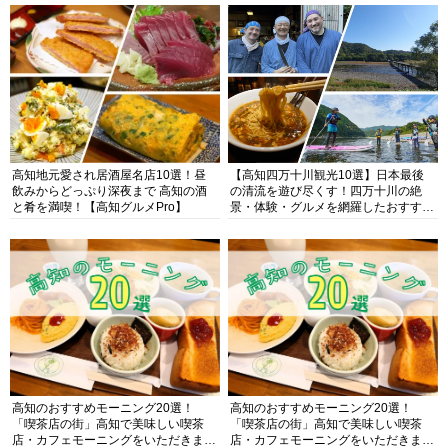
高知地元愛され居酒屋名店10選！昼
【高知四万十川観光10選】日本最後
飲みからどっぷり深夜まで 高知の酒
の清流を遊び尽くす！四万十川の絶
と肴を満喫！【高知グルメPro】
景・体験・グルメを網羅したおすすめ
ガイド
高知のおすすめモーニング20選！
高知のおすすめモーニング20選！
「喫茶店の街」高知で美味しい喫茶
「喫茶店の街」高知で美味しい喫茶
店・カフェモーニングをいただきま
店・カフェモーニングをいただきま