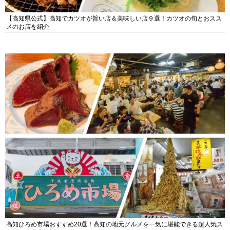
【高知県公式】高知でカツオが旨い店＆美味しい店９選！カツオの旬とおスス
メのお店を紹介
高知ひろめ市場おすすめ20選！高知の地元グルメを一気に堪能できる超人気ス