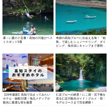
暑～い夏のド定番！高知の川遊びベス
奇跡の高知ブルーに出会える海！「柏
トスポット5選
島」で楽しむシュノーケリング、ダイ
ビング、海水浴にキャンプまで透明度
抜群の海の楽園を徹底紹介
【26年最新】高知で泊まってみたい
仁淀ブルーの絶景！にこ淵・沈下橋を
ホテル・旅館10選！地元メディアが
巡る仁淀川観光ガイド｜グルメ・宿・
観光に最適な宿を厳選
モデルコースまで完全網羅！