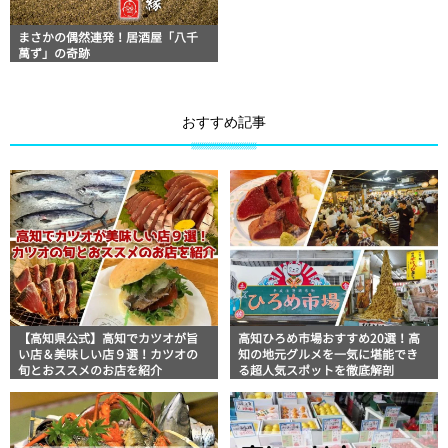
まさかの偶然連発！居酒屋「八千
萬ず」の奇跡
おすすめ記事
【高知県公式】高知でカツオが旨
高知ひろめ市場おすすめ20選！高
い店＆美味しい店９選！カツオの
知の地元グルメを一気に堪能でき
旬とおススメのお店を紹介
る超人気スポットを徹底解剖