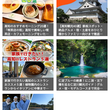
高知のおすすめモーニング20選！
【高知観光40選】鉄板スポット・
「喫茶店の街」高知で美味しい喫
絶品グルメ・宿・土産をおひとり
茶店・カフェモーニングをいただ
様からファミリー向けまで徹底解
きます！
説！
家族で行きたい高知のレストラン
仁淀ブルーの絶景！にこ淵・沈下
おススメ５選！植物園内のレスト
橋を巡る仁淀川観光ガイド｜グル
ランからイタリアンに中華まで楽
メ・宿・モデルコースまで完全網
しめる
羅！