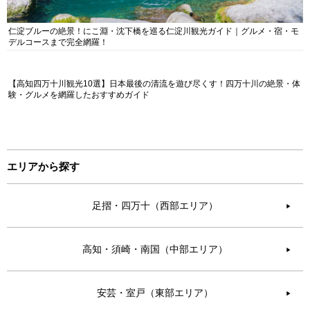
仁淀ブルーの絶景！にこ淵・沈下橋を巡る仁淀川観光ガイド｜グルメ・宿・モ
デルコースまで完全網羅！
【高知四万十川観光10選】日本最後の清流を遊び尽くす！四万十川の絶景・体
験・グルメを網羅したおすすめガイド
エリアから探す
足摺・四万十（西部エリア）
▶︎
高知・須崎・南国（中部エリア）
▶︎
安芸・室戸（東部エリア）
▶︎