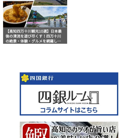
【高知四万十川観光10選】日本最
後の清流を遊び尽くす！四万十川
の絶景・体験・グルメを網羅した
おすすめガイド