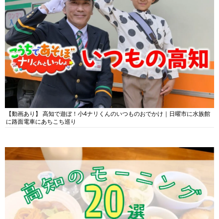
【動画あり】 高知で遊ぼ！小4ナリくんのいつものおでかけ｜日曜市に水族館
に路面電車にあちこち巡り