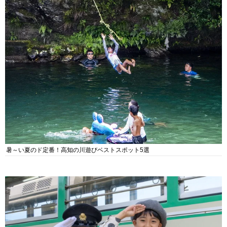
暑～い夏のド定番！高知の川遊びベストスポット5選