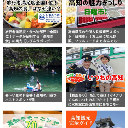
旅行者満足度・食べ物部門で全国1
高知県民の台所＆鉄板観光スポッ
位！データが証明する「高知の
ト「日曜市」！お土産に地元野
食」の実力【しぎんラボレポー
菜、ソウルフードまで なんでもそ
ト】
ろう高知の巨大街路市を徹底解
説！
暑～い夏のド定番！高知の川遊び
【動画あり】 高知で遊ぼ！小4ナリ
ベストスポット5選
くんのいつものおでかけ｜日曜市
に水族館に路面電車にあちこち巡
り