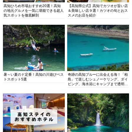
高知ひろめ市場おすすめ20選！高知
【高知県公式】高知でカツオが旨い店
の地元グルメを一気に堪能できる超人
＆美味しい店９選！カツオの旬とおス
気スポットを徹底解剖
スメのお店を紹介
暑～い夏のド定番！高知の川遊びベス
奇跡の高知ブルーに出会える海！「柏
トスポット5選
島」で楽しむシュノーケリング、ダイ
ビング、海水浴にキャンプまで透明度
抜群の海の楽園を徹底紹介