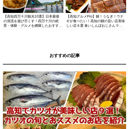
【高知四万十川観光10選】日本最後
【高知グルメPro】鰻！うなぎ！ウナ
の清流を遊び尽くす！四万十川の絶
ギが食べたい！高知の鰻の旨い店美味
景・体験・グルメを網羅したおすすめ
しい店９選 食いしんぼおじさんマッ
ガイド
キー牧元の高知満腹日記セレクション
おすすめの記事