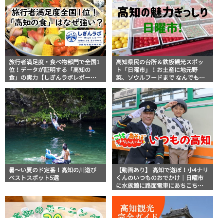
旅行者満足度・食べ物部門で全国1
高知県民の台所＆鉄板観光スポッ
位！データが証明する「高知の
ト「日曜市」！お土産に地元野
食」の実力【しぎんラボレポー
菜、ソウルフードまで なんでもそ
ト】
ろう高知の巨大街路市を徹底解
説！
暑～い夏のド定番！高知の川遊び
【動画あり】 高知で遊ぼ！小4ナリ
ベストスポット5選
くんのいつものおでかけ｜日曜市
に水族館に路面電車にあちこち巡
り