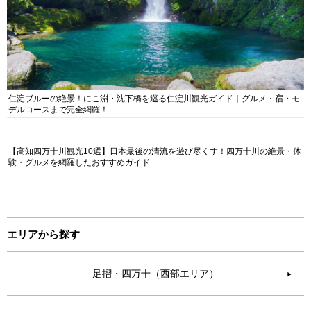
仁淀ブルーの絶景！にこ淵・沈下橋を巡る仁淀川観光ガイド｜グルメ・宿・モ
デルコースまで完全網羅！
【高知四万十川観光10選】日本最後の清流を遊び尽くす！四万十川の絶景・体
験・グルメを網羅したおすすめガイド
エリアから探す
足摺・四万十（西部エリア）
▶︎