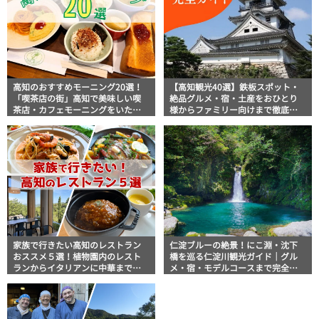
高知のおすすめモーニング20選！
【高知観光40選】鉄板スポット・
「喫茶店の街」高知で美味しい喫
絶品グルメ・宿・土産をおひとり
茶店・カフェモーニングをいただ
様からファミリー向けまで徹底解
きます！
説！
家族で行きたい高知のレストラン
仁淀ブルーの絶景！にこ淵・沈下
おススメ５選！植物園内のレスト
橋を巡る仁淀川観光ガイド｜グル
ランからイタリアンに中華まで楽
メ・宿・モデルコースまで完全網
しめる
羅！