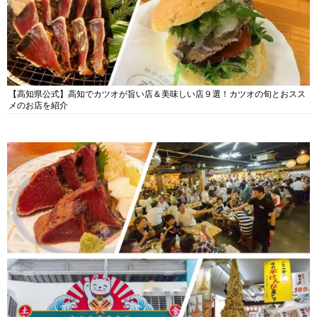
【高知県公式】高知でカツオが旨い店＆美味しい店９選！カツオの旬とおスス
メのお店を紹介