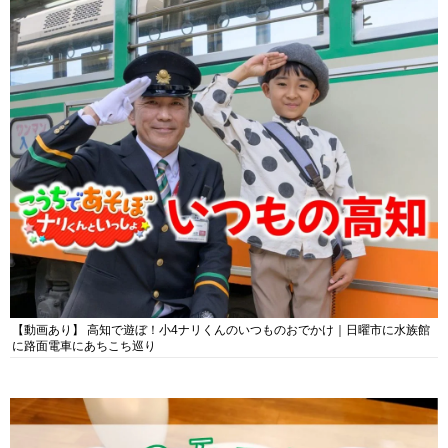
【動画あり】 高知で遊ぼ！小4ナリくんのいつものおでかけ｜日曜市に水族館
に路面電車にあちこち巡り