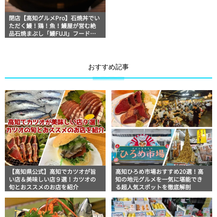
閉店【高知グルメPro】石焼丼でい
ただく鰻！鶏！魚！鰻屋が営む絶
品石焼まぶし「鰻FUJI」フードジ
ャーナリストが行く高知満腹日記
おすすめ記事
【高知県公式】高知でカツオが旨
高知ひろめ市場おすすめ20選！高
い店＆美味しい店９選！カツオの
知の地元グルメを一気に堪能でき
旬とおススメのお店を紹介
る超人気スポットを徹底解剖