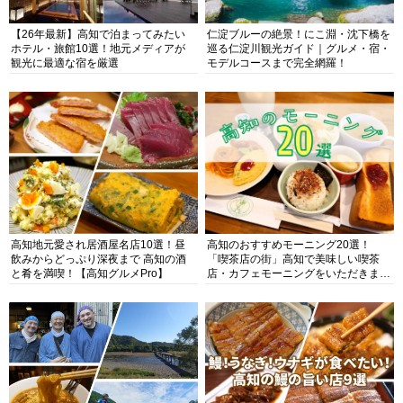
【26年最新】高知で泊まってみたい
仁淀ブルーの絶景！にこ淵・沈下橋を
ホテル・旅館10選！地元メディアが
巡る仁淀川観光ガイド｜グルメ・宿・
観光に最適な宿を厳選
モデルコースまで完全網羅！
高知地元愛され居酒屋名店10選！昼
高知のおすすめモーニング20選！
飲みからどっぷり深夜まで 高知の酒
「喫茶店の街」高知で美味しい喫茶
と肴を満喫！【高知グルメPro】
店・カフェモーニングをいただきま
す！