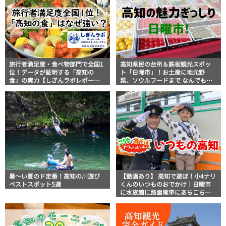
旅行者満足度・食べ物部門で全国1
高知県民の台所＆鉄板観光スポッ
位！データが証明する「高知の
ト「日曜市」！お土産に地元野
食」の実力【しぎんラボレポー
菜、ソウルフードまで なんでもそ
ト】
ろう高知の巨大街路市を徹底解
説！
暑～い夏のド定番！高知の川遊び
【動画あり】 高知で遊ぼ！小4ナリ
ベストスポット5選
くんのいつものおでかけ｜日曜市
に水族館に路面電車にあちこち巡
り