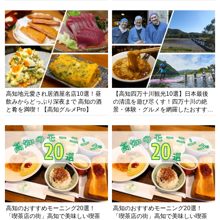
高知地元愛され居酒屋名店10選！昼
【高知四万十川観光10選】日本最後
飲みからどっぷり深夜まで 高知の酒
の清流を遊び尽くす！四万十川の絶
と肴を満喫！【高知グルメPro】
景・体験・グルメを網羅したおすすめ
ガイド
高知のおすすめモーニング20選！
高知のおすすめモーニング20選！
「喫茶店の街」高知で美味しい喫茶
「喫茶店の街」高知で美味しい喫茶