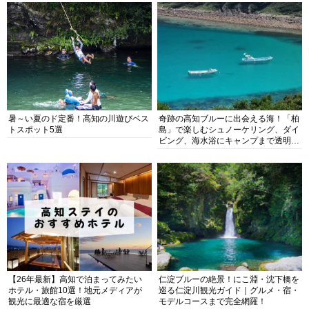
暑～い夏のド定番！高知の川遊びベス
奇跡の高知ブルーに出会える海！「柏
トスポット5選
島」で楽しむシュノーケリング、ダイ
ビング、海水浴にキャンプまで透明度
抜群の海の楽園を徹底紹介
【26年最新】高知で泊まってみたい
仁淀ブルーの絶景！にこ淵・沈下橋を
ホテル・旅館10選！地元メディアが
巡る仁淀川観光ガイド｜グルメ・宿・
観光に最適な宿を厳選
モデルコースまで完全網羅！