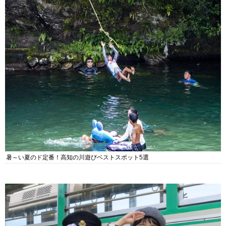
暑～い夏のド定番！高知の川遊びベストスポット5選