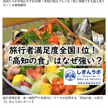
高知ひろめ市場おすすめ20選！高知の地元グルメを一気に堪能できる超人気ス
ポットを徹底解剖
旅行者満足度・食べ物部門で全国1位！データが証明する「高知の食」の実力
【しぎんラボレポート】