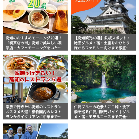
高知のおすすめモーニング20選！
【高知観光40選】鉄板スポット・
「喫茶店の街」高知で美味しい喫
絶品グルメ・宿・土産をおひとり
茶店・カフェモーニングをいただ
様からファミリー向けまで徹底解
きます！
説！
家族で行きたい高知のレストラン
仁淀ブルーの絶景！にこ淵・沈下
おススメ５選！植物園内のレスト
橋を巡る仁淀川観光ガイド｜グル
ランからイタリアンに中華まで楽
メ・宿・モデルコースまで完全網
しめる
羅！