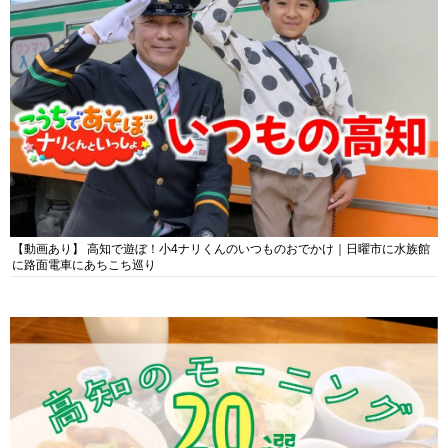
【動画あり】 高知で遊ぼ！小4ナリくんのいつものおでかけ｜日曜市に水族館
に路面電車にあちこち巡り