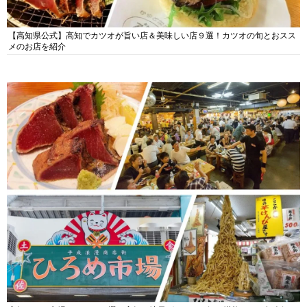
【高知県公式】高知でカツオが旨い店＆美味しい店９選！カツオの旬とおスス
メのお店を紹介