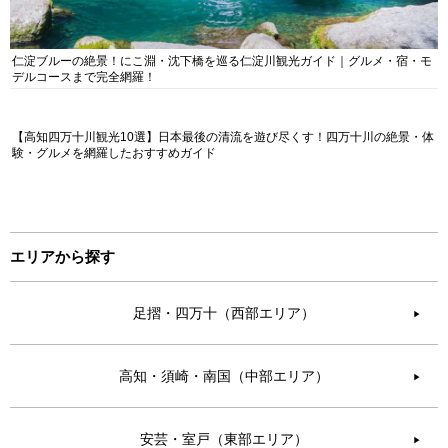
仁淀ブルーの絶景！にこ淵・沈下橋を巡る仁淀川観光ガイド｜グルメ・宿・モ
デルコースまで完全網羅！
【高知四万十川観光10選】日本最後の清流を遊び尽くす！四万十川の絶景・体
験・グルメを網羅したおすすめガイド
エリアから探す
足摺・四万十（西部エリア）
▶︎
高知・須崎・南国（中部エリア）
▶︎
安芸・室戸（東部エリア）
▶︎