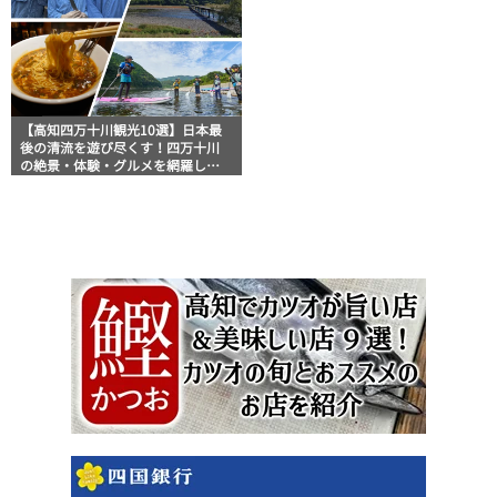
【高知四万十川観光10選】日本最
後の清流を遊び尽くす！四万十川
の絶景・体験・グルメを網羅した
おすすめガイド