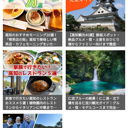
高知のおすすめモーニング20選！
【高知観光40選】鉄板スポット・
「喫茶店の街」高知で美味しい喫
絶品グルメ・宿・土産をおひとり
茶店・カフェモーニングをいただ
様からファミリー向けまで徹底解
きます！
説！
家族で行きたい高知のレストラン
仁淀ブルーの絶景！にこ淵・沈下
おススメ５選！植物園内のレスト
橋を巡る仁淀川観光ガイド｜グル
ランからイタリアンに中華まで楽
メ・宿・モデルコースまで完全網
しめる
羅！