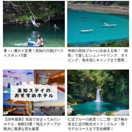
暑～い夏のド定番！高知の川遊びベス
奇跡の高知ブルーに出会える海！「柏
トスポット5選
島」で楽しむシュノーケリング、ダイ
ビング、海水浴にキャンプまで透明度
抜群の海の楽園を徹底紹介
【26年最新】高知で泊まってみたい
仁淀ブルーの絶景！にこ淵・沈下橋を
ホテル・旅館10選！地元メディアが
巡る仁淀川観光ガイド｜グルメ・宿・
観光に最適な宿を厳選
モデルコースまで完全網羅！