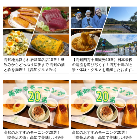
高知地元愛され居酒屋名店10選！昼
【高知四万十川観光10選】日本最後
飲みからどっぷり深夜まで 高知の酒
の清流を遊び尽くす！四万十川の絶
と肴を満喫！【高知グルメPro】
景・体験・グルメを網羅したおすすめ
ガイド
高知のおすすめモーニング20選！
高知のおすすめモーニング20選！
「喫茶店の街」高知で美味しい喫茶
「喫茶店の街」高知で美味しい喫茶