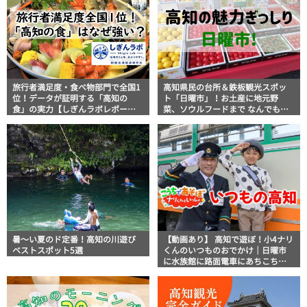
旅行者満足度・食べ物部門で全国1
高知県民の台所＆鉄板観光スポッ
位！データが証明する「高知の
ト「日曜市」！お土産に地元野
食」の実力【しぎんラボレポー
菜、ソウルフードまで なんでもそ
ト】
ろう高知の巨大街路市を徹底解
説！
暑～い夏のド定番！高知の川遊び
【動画あり】 高知で遊ぼ！小4ナリ
ベストスポット5選
くんのいつものおでかけ｜日曜市
に水族館に路面電車にあちこち巡
り