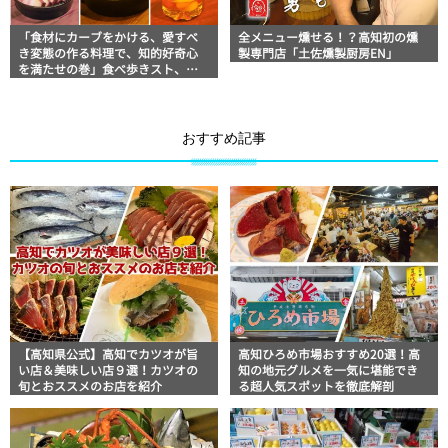
「食材にカーブをかける、愛すべ
全メニュー燻せる！？高知初の燻
き変態の作る料理で、知的好奇心
製専門店「土佐燻製厨房EN」
を満たせの巻」食べ歩きスト、マ
ッキー牧元の高知満腹日記 その98
おすすめ記事
【高知県公式】高知でカツオが旨
高知ひろめ市場おすすめ20選！高
い店＆美味しい店９選！カツオの
知の地元グルメを一気に堪能でき
旬とおススメのお店を紹介
る超人気スポットを徹底解剖