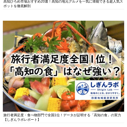
高知ひろめ市場おすすめ20選！高知の地元グルメを一気に堪能できる超人気ス
ポットを徹底解剖
旅行者満足度・食べ物部門で全国1位！データが証明する「高知の食」の実力
【しぎんラボレポート】