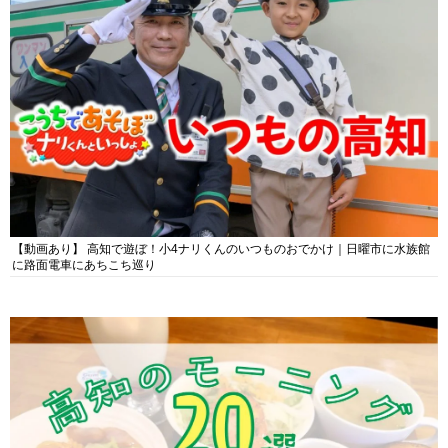
【動画あり】 高知で遊ぼ！小4ナリくんのいつものおでかけ｜日曜市に水族館
に路面電車にあちこち巡り