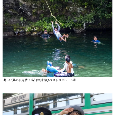
暑～い夏のド定番！高知の川遊びベストスポット5選