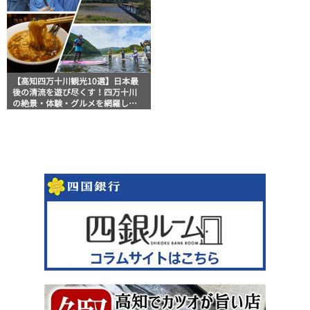
【高知四万十川観光10選】日本最
後の清流を遊び尽くす！四万十川
の絶景・体験・グルメを網羅した
おすすめガイド