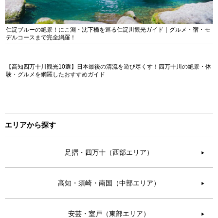
仁淀ブルーの絶景！にこ淵・沈下橋を巡る仁淀川観光ガイド｜グルメ・宿・モ
デルコースまで完全網羅！
【高知四万十川観光10選】日本最後の清流を遊び尽くす！四万十川の絶景・体
験・グルメを網羅したおすすめガイド
エリアから探す
足摺・四万十（西部エリア）
▶︎
高知・須崎・南国（中部エリア）
▶︎
安芸・室戸（東部エリア）
▶︎