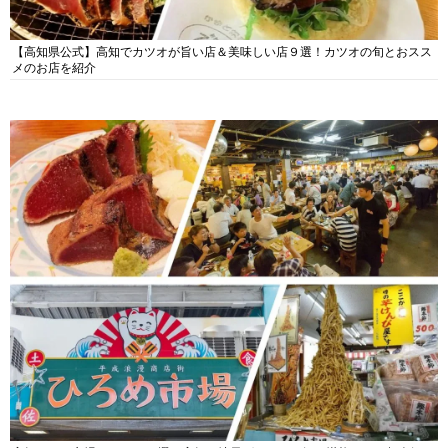
【高知県公式】高知でカツオが旨い店＆美味しい店９選！カツオの旬とおスス
メのお店を紹介