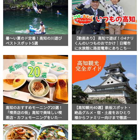
暑～い夏のド定番！高知の川遊び
【動画あり】 高知で遊ぼ！小4ナリ
ベストスポット5選
くんのいつものおでかけ｜日曜市
に水族館に路面電車にあちこち巡
り
高知のおすすめモーニング20選！
【高知観光40選】鉄板スポット・
「喫茶店の街」高知で美味しい喫
絶品グルメ・宿・土産をおひとり
茶店・カフェモーニングをいただ
様からファミリー向けまで徹底解
きます！
説！