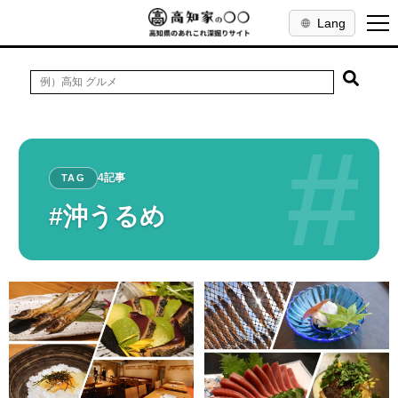
Lang
#
4記事
TAG
#沖うるめ