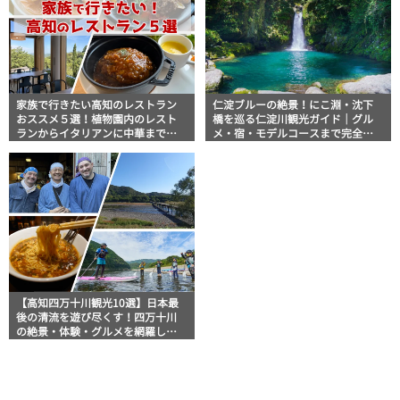
家族で行きたい高知のレストラン
仁淀ブルーの絶景！にこ淵・沈下
おススメ５選！植物園内のレスト
橋を巡る仁淀川観光ガイド｜グル
ランからイタリアンに中華まで楽
メ・宿・モデルコースまで完全網
しめる
羅！
【高知四万十川観光10選】日本最
後の清流を遊び尽くす！四万十川
の絶景・体験・グルメを網羅した
おすすめガイド