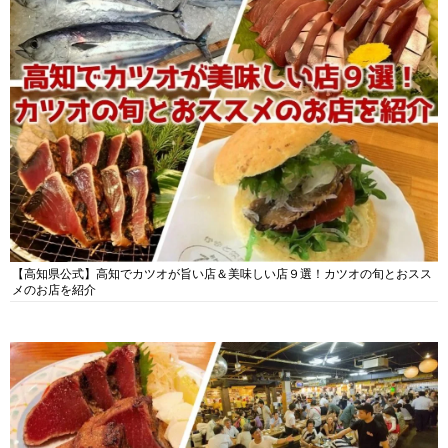
【高知県公式】高知でカツオが旨い店＆美味しい店９選！カツオの旬とおスス
メのお店を紹介