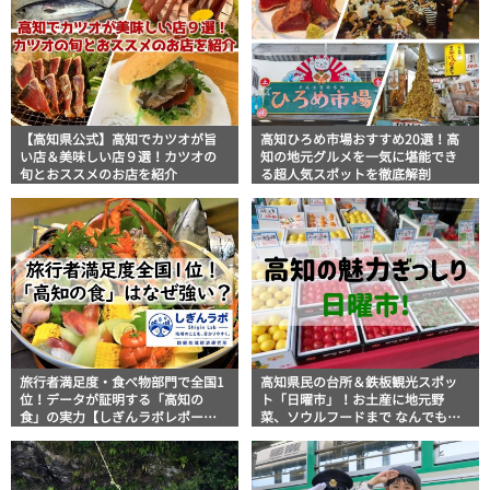
【高知県公式】高知でカツオが旨
高知ひろめ市場おすすめ20選！高
い店＆美味しい店９選！カツオの
知の地元グルメを一気に堪能でき
旬とおススメのお店を紹介
る超人気スポットを徹底解剖
旅行者満足度・食べ物部門で全国1
高知県民の台所＆鉄板観光スポッ
位！データが証明する「高知の
ト「日曜市」！お土産に地元野
食」の実力【しぎんラボレポー
菜、ソウルフードまで なんでもそ
ト】
ろう高知の巨大街路市を徹底解
説！