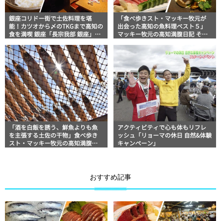
銀座コリドー街で土佐料理を堪
「食べ歩きスト・マッキー牧元が
能！カツオから〆のTKGまで高知の
出会った高知の魚料理ベスト５」
食を満喫 銀座「長宗我部 銀座」｜
マッキー牧元の高知満腹日記 その
美食おじさんマッキー牧元の高知
69
満腹日記【高知家グルメPro】
「酒を白飯を誘う、鮮魚よりも魚
アクティビティで心も体もリフレ
を主張する土佐の干物」食べ歩き
ッシュ「リョーマの休日 自然&体験
スト・マッキー牧元の高知満腹日
キャンペーン」
記
おすすめ記事