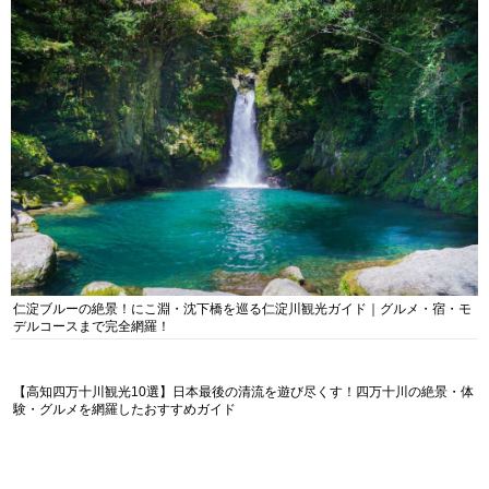
仁淀ブルーの絶景！にこ淵・沈下橋を巡る仁淀川観光ガイド｜グルメ・宿・モ
デルコースまで完全網羅！
【高知四万十川観光10選】日本最後の清流を遊び尽くす！四万十川の絶景・体
験・グルメを網羅したおすすめガイド