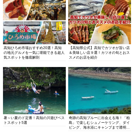
高知ひろめ市場おすすめ20選！高知
【高知県公式】高知でカツオが旨い店
の地元グルメを一気に堪能できる超人
＆美味しい店９選！カツオの旬とおス
気スポットを徹底解剖
スメのお店を紹介
暑～い夏のド定番！高知の川遊びベス
奇跡の高知ブルーに出会える海！「柏
トスポット5選
島」で楽しむシュノーケリング、ダイ
ビング、海水浴にキャンプまで透明度
抜群の海の楽園を徹底紹介