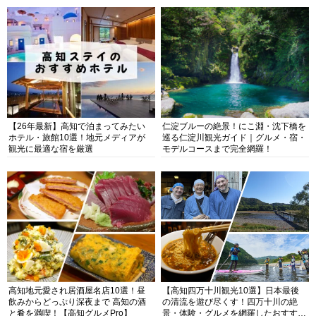
【26年最新】高知で泊まってみたい
仁淀ブルーの絶景！にこ淵・沈下橋を
ホテル・旅館10選！地元メディアが
巡る仁淀川観光ガイド｜グルメ・宿・
観光に最適な宿を厳選
モデルコースまで完全網羅！
高知地元愛され居酒屋名店10選！昼
【高知四万十川観光10選】日本最後
飲みからどっぷり深夜まで 高知の酒
の清流を遊び尽くす！四万十川の絶
と肴を満喫！【高知グルメPro】
景・体験・グルメを網羅したおすすめ