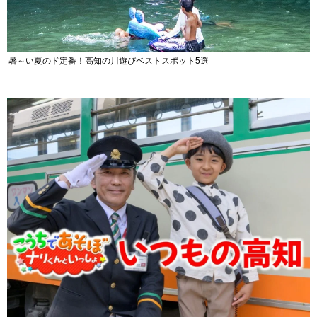
暑～い夏のド定番！高知の川遊びベストスポット5選