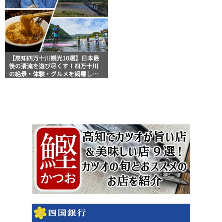
【高知四万十川観光10選】日本最
後の清流を遊び尽くす！四万十川
の絶景・体験・グルメを網羅した
おすすめガイド