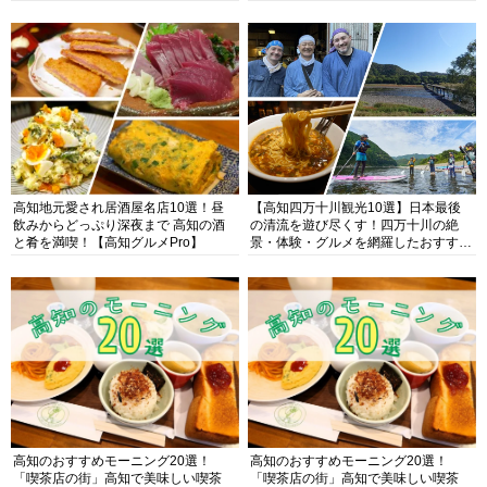
高知地元愛され居酒屋名店10選！昼
【高知四万十川観光10選】日本最後
飲みからどっぷり深夜まで 高知の酒
の清流を遊び尽くす！四万十川の絶
と肴を満喫！【高知グルメPro】
景・体験・グルメを網羅したおすすめ
ガイド
高知のおすすめモーニング20選！
高知のおすすめモーニング20選！
「喫茶店の街」高知で美味しい喫茶
「喫茶店の街」高知で美味しい喫茶