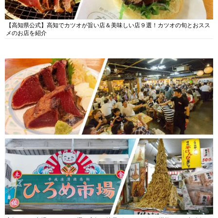
【高知県公式】高知でカツオが旨い店＆美味しい店９選！カツオの旬とおスス
メのお店を紹介