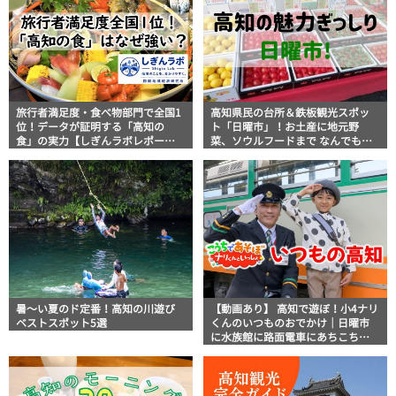
旅行者満足度・食べ物部門で全国1
高知県民の台所＆鉄板観光スポッ
位！データが証明する「高知の
ト「日曜市」！お土産に地元野
食」の実力【しぎんラボレポー
菜、ソウルフードまで なんでもそ
ト】
ろう高知の巨大街路市を徹底解
説！
暑～い夏のド定番！高知の川遊び
【動画あり】 高知で遊ぼ！小4ナリ
ベストスポット5選
くんのいつものおでかけ｜日曜市
に水族館に路面電車にあちこち巡
り