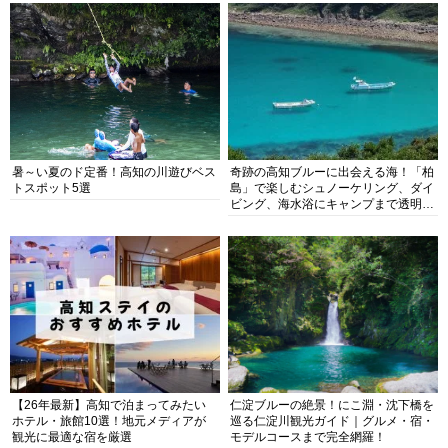
暑～い夏のド定番！高知の川遊びベス
奇跡の高知ブルーに出会える海！「柏
トスポット5選
島」で楽しむシュノーケリング、ダイ
ビング、海水浴にキャンプまで透明度
抜群の海の楽園を徹底紹介
【26年最新】高知で泊まってみたい
仁淀ブルーの絶景！にこ淵・沈下橋を
ホテル・旅館10選！地元メディアが
巡る仁淀川観光ガイド｜グルメ・宿・
観光に最適な宿を厳選
モデルコースまで完全網羅！