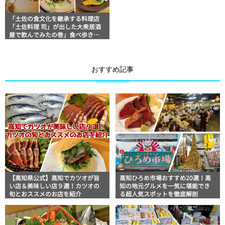
「土佐の食文化を継承する料理店
「土佐料理 司」が出した大衆居酒
屋で飲んでみたの巻」食べ歩きス
ト・マッキー牧元の高知満腹日記
その93
おすすめ記事
【高知県公式】高知でカツオが旨
高知ひろめ市場おすすめ20選！高
い店＆美味しい店９選！カツオの
知の地元グルメを一気に堪能でき
旬とおススメのお店を紹介
る超人気スポットを徹底解剖