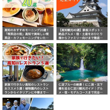
高知のおすすめモーニング20選！
【高知観光40選】鉄板スポット・
「喫茶店の街」高知で美味しい喫
絶品グルメ・宿・土産をおひとり
茶店・カフェモーニングをいただ
様からファミリー向けまで徹底解
きます！
説！
家族で行きたい高知のレストラン
仁淀ブルーの絶景！にこ淵・沈下
おススメ５選！植物園内のレスト
橋を巡る仁淀川観光ガイド｜グル
ランからイタリアンに中華まで楽
メ・宿・モデルコースまで完全網
しめる
羅！