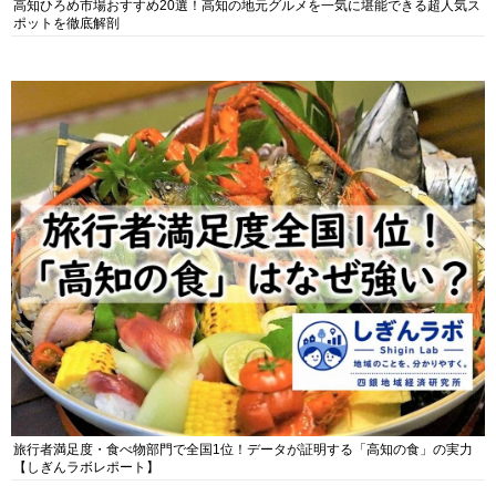
高知ひろめ市場おすすめ20選！高知の地元グルメを一気に堪能できる超人気ス
ポットを徹底解剖
旅行者満足度・食べ物部門で全国1位！データが証明する「高知の食」の実力
【しぎんラボレポート】