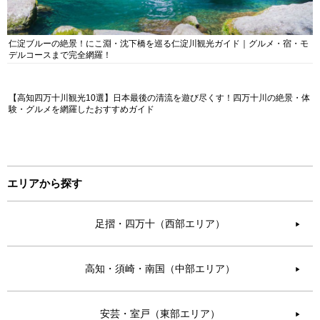
仁淀ブルーの絶景！にこ淵・沈下橋を巡る仁淀川観光ガイド｜グルメ・宿・モ
デルコースまで完全網羅！
【高知四万十川観光10選】日本最後の清流を遊び尽くす！四万十川の絶景・体
験・グルメを網羅したおすすめガイド
エリアから探す
足摺・四万十（西部エリア）
▶︎
高知・須崎・南国（中部エリア）
▶︎
安芸・室戸（東部エリア）
▶︎