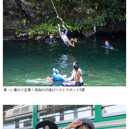
暑～い夏のド定番！高知の川遊びベストスポット5選