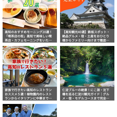
高知のおすすめモーニング20選！
【高知観光40選】鉄板スポット・
「喫茶店の街」高知で美味しい喫
絶品グルメ・宿・土産をおひとり
茶店・カフェモーニングをいただ
様からファミリー向けまで徹底解
きます！
説！
家族で行きたい高知のレストラン
仁淀ブルーの絶景！にこ淵・沈下
おススメ５選！植物園内のレスト
橋を巡る仁淀川観光ガイド｜グル
ランからイタリアンに中華まで楽
メ・宿・モデルコースまで完全網
しめる
羅！