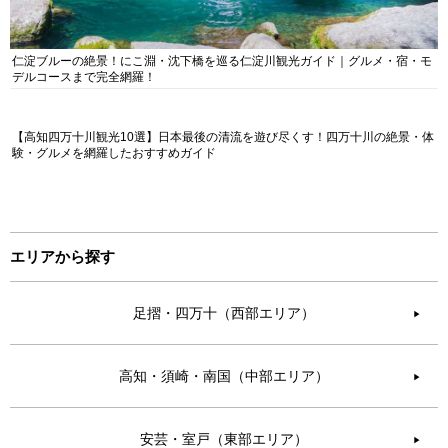
仁淀ブルーの絶景！にこ淵・沈下橋を巡る仁淀川観光ガイド｜グルメ・宿・モ
デルコースまで完全網羅！
【高知四万十川観光10選】日本最後の清流を遊び尽くす！四万十川の絶景・体
験・グルメを網羅したおすすめガイド
エリアから探す
足摺・四万十（西部エリア）
▶︎
高知・須崎・南国（中部エリア）
▶︎
安芸・室戸（東部エリア）
▶︎