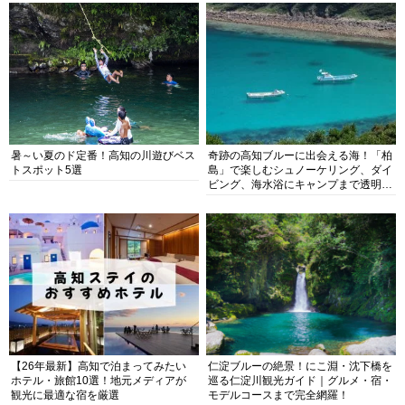
暑～い夏のド定番！高知の川遊びベス
奇跡の高知ブルーに出会える海！「柏
トスポット5選
島」で楽しむシュノーケリング、ダイ
ビング、海水浴にキャンプまで透明度
抜群の海の楽園を徹底紹介
【26年最新】高知で泊まってみたい
仁淀ブルーの絶景！にこ淵・沈下橋を
ホテル・旅館10選！地元メディアが
巡る仁淀川観光ガイド｜グルメ・宿・
観光に最適な宿を厳選
モデルコースまで完全網羅！