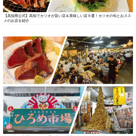
【高知県公式】高知でカツオが旨い店＆美味しい店９選！カツオの旬とおスス
メのお店を紹介