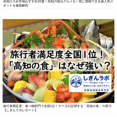
高知ひろめ市場おすすめ20選！高知の地元グルメを一気に堪能できる超人気ス
ポットを徹底解剖
旅行者満足度・食べ物部門で全国1位！データが証明する「高知の食」の実力
【しぎんラボレポート】