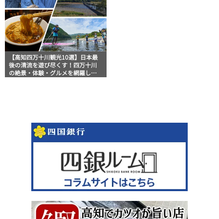
【高知四万十川観光10選】日本最
後の清流を遊び尽くす！四万十川
の絶景・体験・グルメを網羅した
おすすめガイド