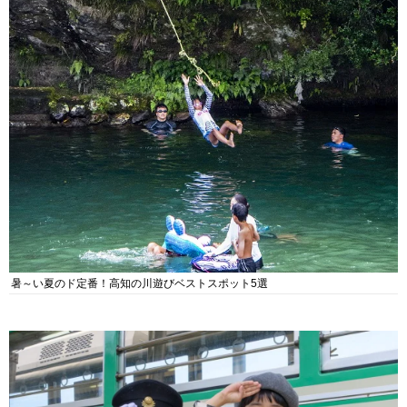
暑～い夏のド定番！高知の川遊びベストスポット5選