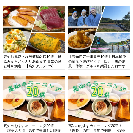
高知地元愛され居酒屋名店10選！昼
【高知四万十川観光10選】日本最後
飲みからどっぷり深夜まで 高知の酒
の清流を遊び尽くす！四万十川の絶
と肴を満喫！【高知グルメPro】
景・体験・グルメを網羅したおすすめ
ガイド
高知のおすすめモーニング20選！
高知のおすすめモーニング20選！
「喫茶店の街」高知で美味しい喫茶
「喫茶店の街」高知で美味しい喫茶