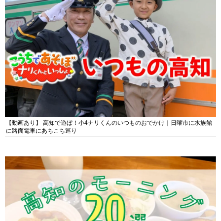
【動画あり】 高知で遊ぼ！小4ナリくんのいつものおでかけ｜日曜市に水族館
に路面電車にあちこち巡り