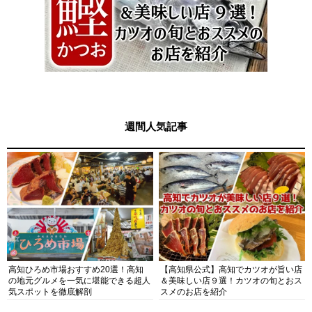
週間人気記事
高知ひろめ市場おすすめ20選！高知
【高知県公式】高知でカツオが旨い店
の地元グルメを一気に堪能できる超人
＆美味しい店９選！カツオの旬とおス
気スポットを徹底解剖
スメのお店を紹介