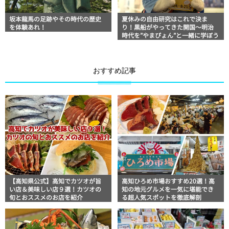
坂本龍馬の足跡やその時代の歴史
夏休みの自由研究はこれで決ま
を体験あれ！
り！黒船がやってきた開国〜明治
時代を”やまぴょん”と一緒に学ぼう
おすすめ記事
【高知県公式】高知でカツオが旨
高知ひろめ市場おすすめ20選！高
い店＆美味しい店９選！カツオの
知の地元グルメを一気に堪能でき
旬とおススメのお店を紹介
る超人気スポットを徹底解剖