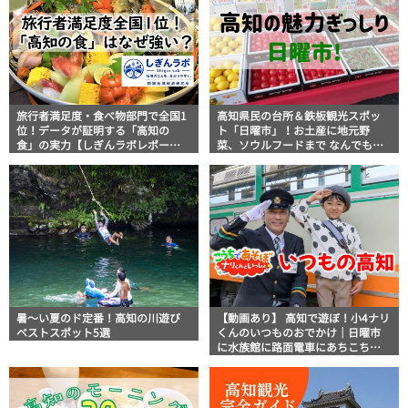
旅行者満足度・食べ物部門で全国1
高知県民の台所＆鉄板観光スポッ
位！データが証明する「高知の
ト「日曜市」！お土産に地元野
食」の実力【しぎんラボレポー
菜、ソウルフードまで なんでもそ
ト】
ろう高知の巨大街路市を徹底解
説！
暑～い夏のド定番！高知の川遊び
【動画あり】 高知で遊ぼ！小4ナリ
ベストスポット5選
くんのいつものおでかけ｜日曜市
に水族館に路面電車にあちこち巡
り