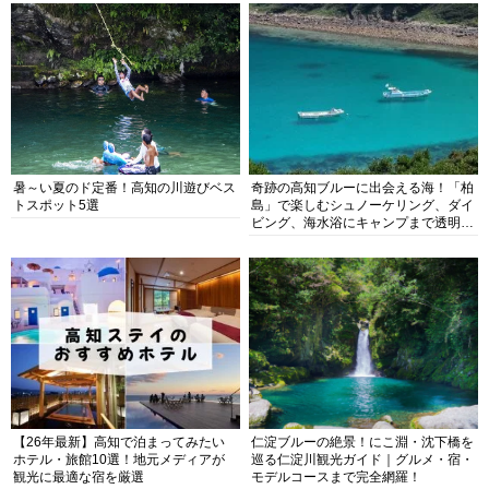
暑～い夏のド定番！高知の川遊びベス
奇跡の高知ブルーに出会える海！「柏
トスポット5選
島」で楽しむシュノーケリング、ダイ
ビング、海水浴にキャンプまで透明度
抜群の海の楽園を徹底紹介
【26年最新】高知で泊まってみたい
仁淀ブルーの絶景！にこ淵・沈下橋を
ホテル・旅館10選！地元メディアが
巡る仁淀川観光ガイド｜グルメ・宿・
観光に最適な宿を厳選
モデルコースまで完全網羅！