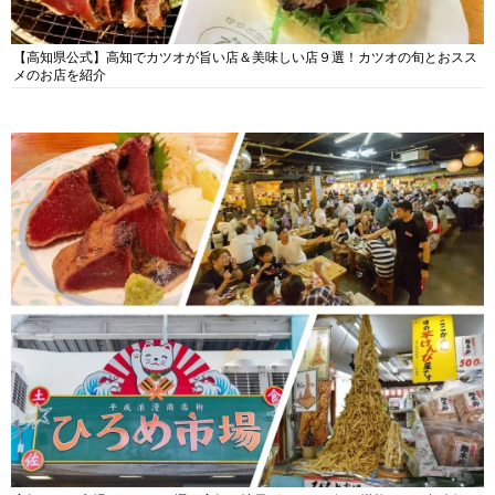
【高知県公式】高知でカツオが旨い店＆美味しい店９選！カツオの旬とおスス
メのお店を紹介