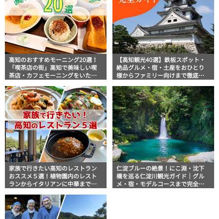
高知のおすすめモーニング20選！
【高知観光40選】鉄板スポット・
「喫茶店の街」高知で美味しい喫
絶品グルメ・宿・土産をおひとり
茶店・カフェモーニングをいただ
様からファミリー向けまで徹底解
きます！
説！
家族で行きたい高知のレストラン
仁淀ブルーの絶景！にこ淵・沈下
おススメ５選！植物園内のレスト
橋を巡る仁淀川観光ガイド｜グル
ランからイタリアンに中華まで楽
メ・宿・モデルコースまで完全網
しめる
羅！