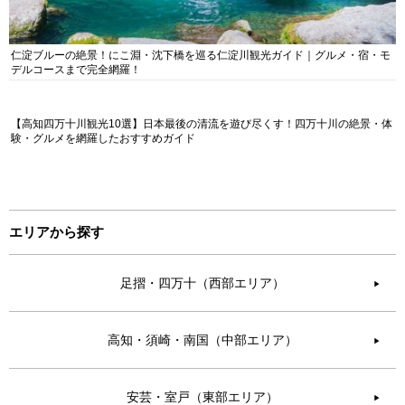
仁淀ブルーの絶景！にこ淵・沈下橋を巡る仁淀川観光ガイド｜グルメ・宿・モ
デルコースまで完全網羅！
【高知四万十川観光10選】日本最後の清流を遊び尽くす！四万十川の絶景・体
験・グルメを網羅したおすすめガイド
エリアから探す
足摺・四万十（西部エリア）
▶︎
高知・須崎・南国（中部エリア）
▶︎
安芸・室戸（東部エリア）
▶︎