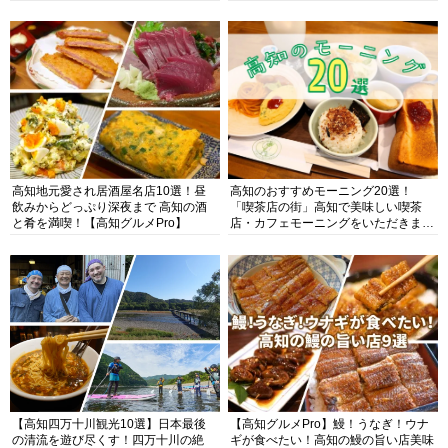
高知地元愛され居酒屋名店10選！昼
高知のおすすめモーニング20選！
飲みからどっぷり深夜まで 高知の酒
「喫茶店の街」高知で美味しい喫茶
と肴を満喫！【高知グルメPro】
店・カフェモーニングをいただきま
す！
【高知四万十川観光10選】日本最後
【高知グルメPro】鰻！うなぎ！ウナ
の清流を遊び尽くす！四万十川の絶
ギが食べたい！高知の鰻の旨い店美味