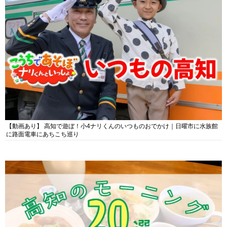
【動画あり】 高知で遊ぼ！小4ナリくんのいつものおでかけ｜日曜市に水族館
に路面電車にあちこち巡り