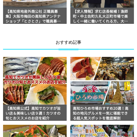
【高知県地産外商公社 正職員募
【求人情報】求む店長候補！漁師
集】大阪市梅田の高知県アンテナ
町・中土佐町久礼大正町市場で楽
ショップ「とさとさ」で職員募集
しく一緒に働いてくれる方、大募
のお知らせ
集
おすすめ記事
【高知県公式】高知でカツオが旨
高知ひろめ市場おすすめ20選！高
い店＆美味しい店９選！カツオの
知の地元グルメを一気に堪能でき
旬とおススメのお店を紹介
る超人気スポットを徹底解剖