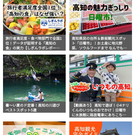
旅行者満足度・食べ物部門で全国1
高知県民の台所＆鉄板観光スポッ
位！データが証明する「高知の
ト「日曜市」！お土産に地元野
食」の実力【しぎんラボレポー
菜、ソウルフードまで なんでもそ
ト】
ろう高知の巨大街路市を徹底解
説！
暑～い夏のド定番！高知の川遊び
【動画あり】 高知で遊ぼ！小4ナリ
ベストスポット5選
くんのいつものおでかけ｜日曜市
に水族館に路面電車にあちこち巡
り