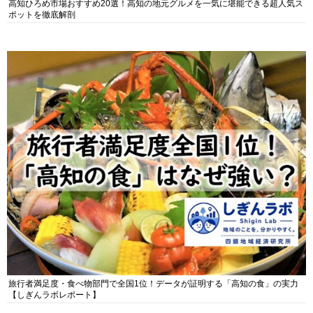
高知ひろめ市場おすすめ20選！高知の地元グルメを一気に堪能できる超人気ス
ポットを徹底解剖
旅行者満足度・食べ物部門で全国1位！データが証明する「高知の食」の実力
【しぎんラボレポート】