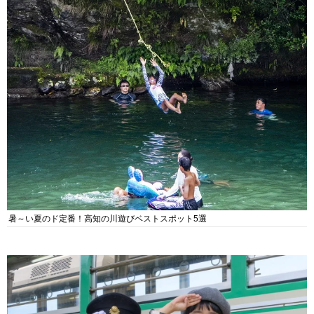
暑～い夏のド定番！高知の川遊びベストスポット5選