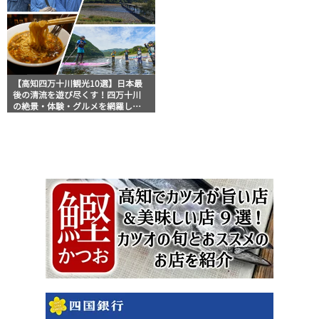
【高知四万十川観光10選】日本最
後の清流を遊び尽くす！四万十川
の絶景・体験・グルメを網羅した
おすすめガイド