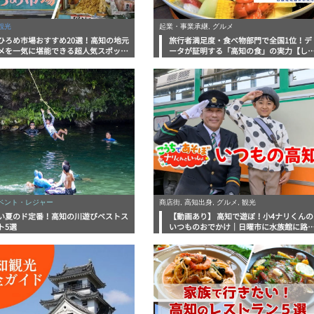
観光
起業・事業承継, グルメ
ひろめ市場おすすめ20選！高知の地元
旅行者満足度・食べ物部門で全国1位！デ
メを一気に堪能できる超人気スポット
ータが証明する「高知の食」の実力【し
底解剖
んラボレポート】
イベント・レジャー
商店街, 高知出身, グルメ, 観光
い夏のド定番！高知の川遊びベストス
【動画あり】 高知で遊ぼ！小4ナリくんの
ト5選
いつものおでかけ｜日曜市に水族館に路
電車にあちこち巡り