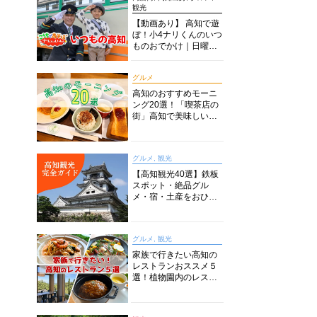
観光
【動画あり】 高知で遊
ぼ！小4ナリくんのいつ
ものおでかけ｜日曜市
に水族館に路面電車に
あちこち巡り
グルメ
高知のおすすめモーニ
ング20選！「喫茶店の
街」高知で美味しい喫
茶店・カフェモーニン
グをいただきます！
グルメ, 観光
【高知観光40選】鉄板
スポット・絶品グル
メ・宿・土産をおひと
り様からファミリー向
けまで徹底解説！
グルメ, 観光
家族で行きたい高知の
レストランおススメ５
選！植物園内のレスト
ランからイタリアンに
中華まで楽しめる