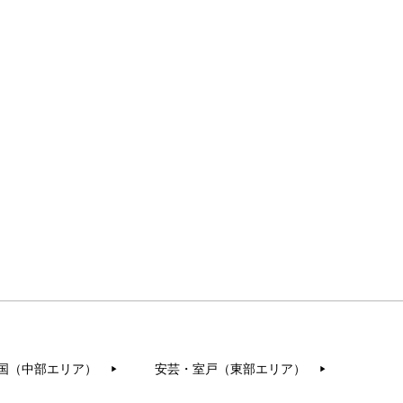
国（中部エリア）
安芸・室戸（東部エリア）
▶︎
▶︎