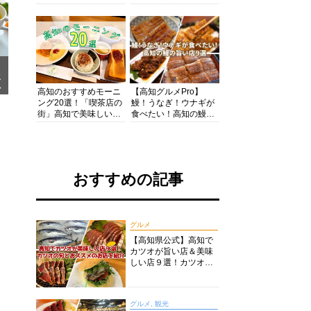
の酒と肴を満喫！【高
の絶景・体験・グルメ
知グルメPro】
を網羅したおすすめガ
イド
メ
ア
高知のおすすめモーニ
【高知グルメPro】
ング20選！「喫茶店の
鰻！うなぎ！ウナギが
街」高知で美味しい喫
食べたい！高知の鰻の
茶店・カフェモーニン
旨い店美味しい店９選
グをいただきます！
食いしんぼおじさんマ
ッキー牧元の高知満腹
日記セレクション
おすすめの記事
グルメ
【高知県公式】高知で
カツオが旨い店＆美味
しい店９選！カツオの
旬とおススメのお店を
紹介
グルメ, 観光