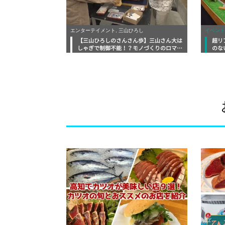
エンターテイメント, 三山ひろし
イベント
【三山ひろしのさんさん歩】三山さん大は
超リ
しゃぎで制御不能！？モノづくりのロマン
のな
が詰まった「サーマル工房」