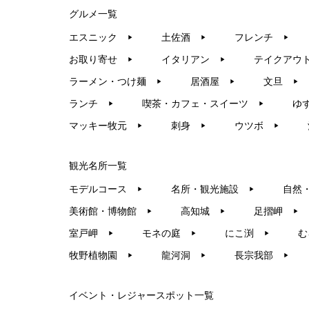
グルメ一覧
エスニック
土佐酒
フレンチ
▶︎
▶︎
▶︎
お取り寄せ
イタリアン
テイクアウ
▶︎
▶︎
ラーメン・つけ麺
居酒屋
文旦
▶︎
▶︎
▶︎
ランチ
喫茶・カフェ・スイーツ
ゆ
▶︎
▶︎
マッキー牧元
刺身
ウツボ
▶︎
▶︎
▶︎
観光名所一覧
モデルコース
名所・観光施設
自然
▶︎
▶︎
美術館・博物館
高知城
足摺岬
▶︎
▶︎
▶︎
室戸岬
モネの庭
にこ渕
む
▶︎
▶︎
▶︎
牧野植物園
龍河洞
長宗我部
▶︎
▶︎
▶︎
イベント・レジャースポット一覧