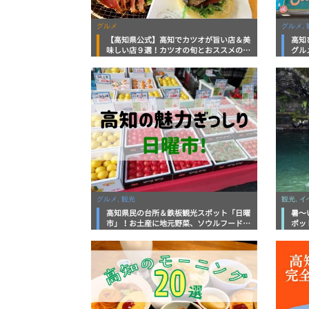
グルメ
グルメ, 
【高知県公式】高知でカツオが旨い店＆美
高知
味しい店９選！カツオの旬とおススメのお
グル
店を紹介
を徹
グルメ, 観光
観光, 
高知県民の台所＆鉄板観光スポット「日曜
暑～
市」！お土産に地元野菜、ソウルフードま
ポッ
で なんでもそろう高知の巨大街路市を徹
底解説！