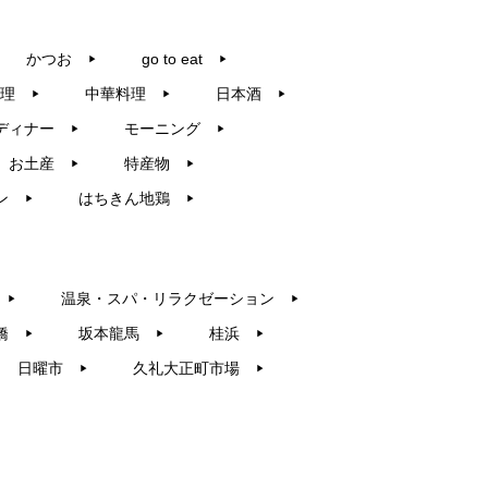
かつお
go to eat
▶︎
▶︎
理
中華料理
日本酒
▶︎
▶︎
▶︎
ディナー
モーニング
▶︎
▶︎
お土産
特産物
▶︎
▶︎
ン
はちきん地鶏
▶︎
▶︎
温泉・スパ・リラクゼーション
▶︎
▶︎
橋
坂本龍馬
桂浜
▶︎
▶︎
▶︎
日曜市
久礼大正町市場
▶︎
▶︎