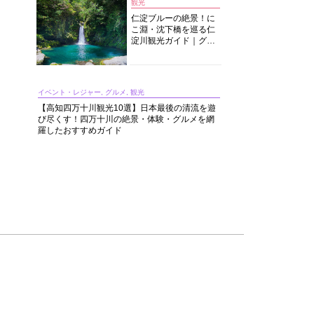
観光
仁淀ブルーの絶景！に
こ淵・沈下橋を巡る仁
淀川観光ガイド｜グル
メ・宿・モデルコース
まで完全網羅！
イベント・レジャー, グルメ, 観光
【高知四万十川観光10選】日本最後の清流を遊
び尽くす！四万十川の絶景・体験・グルメを網
羅したおすすめガイド