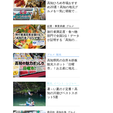
高知ひろめ市場おすす
め20選！高知の地元グ
ルメを一気に堪能でき
る超人気スポットを徹
底解剖
起業・事業承継, グルメ
旅行者満足度・食べ物
部門で全国1位！データ
が証明する「高知の
食」の実力【しぎんラ
ボレポート】
グルメ, 観光
高知県民の台所＆鉄板
観光スポット「日曜
市」！お土産に地元野
菜、ソウルフードまで
なんでもそろう高知の
巨大街路市を徹底解
観光, イベント・レジャー
説！
暑～い夏のド定番！高
知の川遊びベストスポ
ット5選
商店街, 高知出身, グルメ,