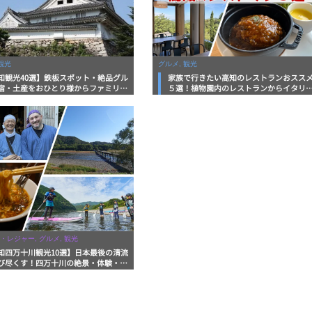
観光
グルメ, 観光
知観光40選】鉄板スポット・絶品グル
家族で行きたい高知のレストランおスス
宿・土産をおひとり様からファミリー
５選！植物園内のレストランからイタリ
まで徹底解説！
ンに中華まで楽しめる
・レジャー, グルメ, 観光
知四万十川観光10選】日本最後の清流
び尽くす！四万十川の絶景・体験・グ
を網羅したおすすめガイド