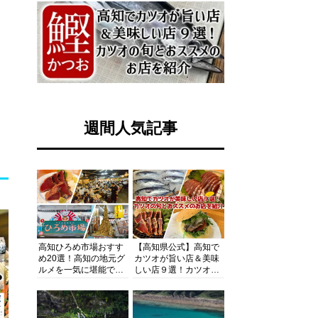
週間人気記事
高知ひろめ市場おすす
【高知県公式】高知で
め20選！高知の地元グ
カツオが旨い店＆美味
ルメを一気に堪能でき
しい店９選！カツオの
る超人気スポットを徹
旬とおススメのお店を
底解剖
紹介