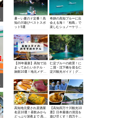
暑～い夏のド定番！高
奇跡の高知ブルーに出
ぎ
知の川遊びベストスポ
会える海！「柏島」で
ット5選
楽しむシュノーケリン
グ、ダイビング、海水
浴にキャンプまで透明
度抜群の海の楽園を徹
底紹介
【26年最新】高知で泊
仁淀ブルーの絶景！に
まってみたいホテル・
こ淵・沈下橋を巡る仁
旅館10選！地元メディ
淀川観光ガイド｜グル
アが観光に最適な宿を
メ・宿・モデルコース
厳選
まで完全網羅！
面
高知地元愛され居酒屋
【高知四万十川観光10
名店10選！昼飲みから
選】日本最後の清流を
どっぷり深夜まで 高知
遊び尽くす！四万十川