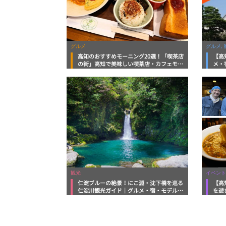
グルメ
グルメ, 
高知のおすすめモーニング20選！「喫茶店
【高
の街」高知で美味しい喫茶店・カフェモー
メ・
ニングをいただきます！
向け
観光
イベント
仁淀ブルーの絶景！にこ淵・沈下橋を巡る
【高
仁淀川観光ガイド｜グルメ・宿・モデルコ
を遊
ースまで完全網羅！
ルメ