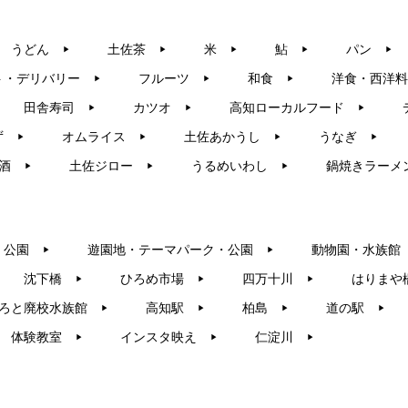
うどん
土佐茶
米
鮎
パン
▶︎
▶︎
▶︎
▶︎
▶︎
ト・デリバリー
フルーツ
和食
洋食・西洋料
▶︎
▶︎
▶︎
田舎寿司
カツオ
高知ローカルフード
▶︎
▶︎
▶︎
ず
オムライス
土佐あかうし
うなぎ
▶︎
▶︎
▶︎
▶︎
酒
土佐ジロー
うるめいわし
鍋焼きラーメ
▶︎
▶︎
▶︎
・公園
遊園地・テーマパーク・公園
動物園・水族館
▶︎
▶︎
沈下橋
ひろめ市場
四万十川
はりまや
▶︎
▶︎
▶︎
ろと廃校水族館
高知駅
柏島
道の駅
▶︎
▶︎
▶︎
▶︎
体験教室
インスタ映え
仁淀川
▶︎
▶︎
▶︎