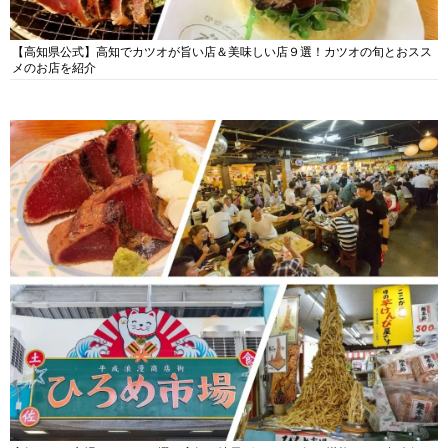
【高知県公式】高知でカツオが旨い店＆美味しい店９選！カツオの旬とおスス
メのお店を紹介