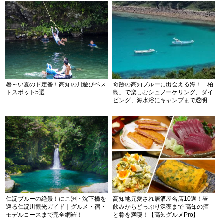
暑～い夏のド定番！高知の川遊びベス
奇跡の高知ブルーに出会える海！「柏
トスポット5選
島」で楽しむシュノーケリング、ダイ
ビング、海水浴にキャンプまで透明度
抜群の海の楽園を徹底紹介
仁淀ブルーの絶景！にこ淵・沈下橋を
高知地元愛され居酒屋名店10選！昼
巡る仁淀川観光ガイド｜グルメ・宿・
飲みからどっぷり深夜まで 高知の酒
モデルコースまで完全網羅！
と肴を満喫！【高知グルメPro】