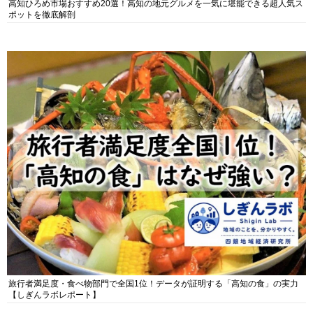
高知ひろめ市場おすすめ20選！高知の地元グルメを一気に堪能できる超人気ス
ポットを徹底解剖
旅行者満足度・食べ物部門で全国1位！データが証明する「高知の食」の実力
【しぎんラボレポート】