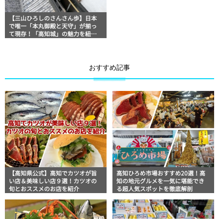
【三山ひろしのさんさん歩】日本
で唯一「本丸御殿と天守」が揃っ
て現存！「高知城」の魅力を紐解
く！＜後編＞
おすすめ記事
【高知県公式】高知でカツオが旨
高知ひろめ市場おすすめ20選！高
い店＆美味しい店９選！カツオの
知の地元グルメを一気に堪能でき
旬とおススメのお店を紹介
る超人気スポットを徹底解剖