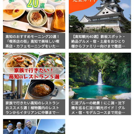
高知のおすすめモーニング20選！
【高知観光40選】鉄板スポット・
「喫茶店の街」高知で美味しい喫
絶品グルメ・宿・土産をおひとり
茶店・カフェモーニングをいただ
様からファミリー向けまで徹底解
きます！
説！
家族で行きたい高知のレストラン
仁淀ブルーの絶景！にこ淵・沈下
おススメ５選！植物園内のレスト
橋を巡る仁淀川観光ガイド｜グル
ランからイタリアンに中華まで楽
メ・宿・モデルコースまで完全網
しめる
羅！