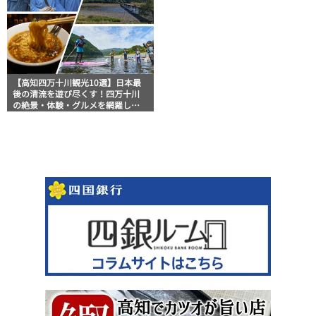
【高知四万十川観光10選】日本最
後の清流を遊び尽くす！四万十川
の絶景・体験・グルメを網羅した
おすすめガイド