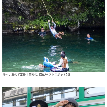
暑～い夏のド定番！高知の川遊びベストスポット5選