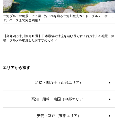
仁淀ブルーの絶景！にこ淵・沈下橋を巡る仁淀川観光ガイド｜グルメ・宿・モ
デルコースまで完全網羅！
【高知四万十川観光10選】日本最後の清流を遊び尽くす！四万十川の絶景・体
験・グルメを網羅したおすすめガイド
エリアから探す
足摺・四万十（西部エリア）
▶︎
高知・須崎・南国（中部エリア）
▶︎
安芸・室戸（東部エリア）
▶︎