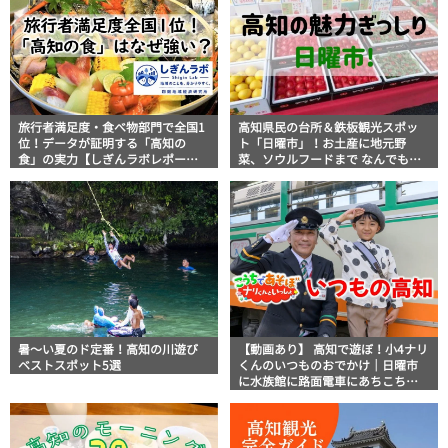
旅行者満足度・食べ物部門で全国1
高知県民の台所＆鉄板観光スポッ
位！データが証明する「高知の
ト「日曜市」！お土産に地元野
食」の実力【しぎんラボレポー
菜、ソウルフードまで なんでもそ
ト】
ろう高知の巨大街路市を徹底解
説！
暑～い夏のド定番！高知の川遊び
【動画あり】 高知で遊ぼ！小4ナリ
ベストスポット5選
くんのいつものおでかけ｜日曜市
に水族館に路面電車にあちこち巡
り