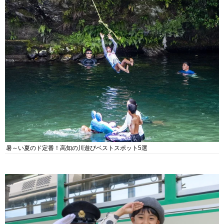
暑～い夏のド定番！高知の川遊びベストスポット5選