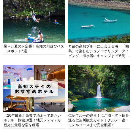
暑～い夏のド定番！高知の川遊びベス
奇跡の高知ブルーに出会える海！「柏
トスポット5選
島」で楽しむシュノーケリング、ダイ
ビング、海水浴にキャンプまで透明度
抜群の海の楽園を徹底紹介
【26年最新】高知で泊まってみたい
仁淀ブルーの絶景！にこ淵・沈下橋を
ホテル・旅館10選！地元メディアが
巡る仁淀川観光ガイド｜グルメ・宿・
観光に最適な宿を厳選
モデルコースまで完全網羅！