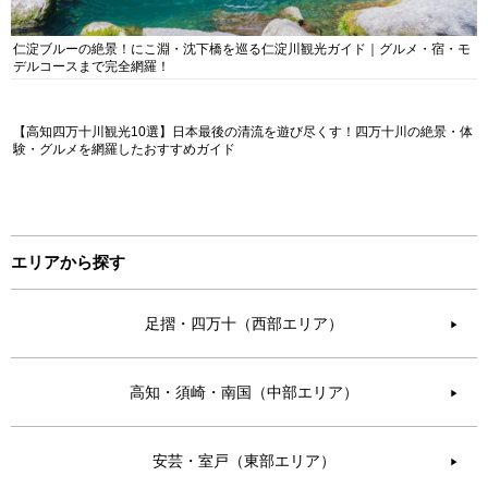
仁淀ブルーの絶景！にこ淵・沈下橋を巡る仁淀川観光ガイド｜グルメ・宿・モ
デルコースまで完全網羅！
【高知四万十川観光10選】日本最後の清流を遊び尽くす！四万十川の絶景・体
験・グルメを網羅したおすすめガイド
エリアから探す
足摺・四万十（西部エリア）
▶︎
高知・須崎・南国（中部エリア）
▶︎
安芸・室戸（東部エリア）
▶︎