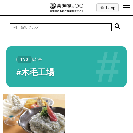
Lang
#
1記事
TAG
#木毛工場