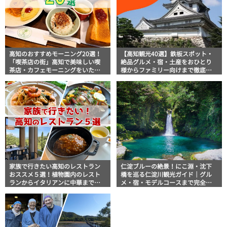
高知のおすすめモーニング20選！
【高知観光40選】鉄板スポット・
「喫茶店の街」高知で美味しい喫
絶品グルメ・宿・土産をおひとり
茶店・カフェモーニングをいただ
様からファミリー向けまで徹底解
きます！
説！
家族で行きたい高知のレストラン
仁淀ブルーの絶景！にこ淵・沈下
おススメ５選！植物園内のレスト
橋を巡る仁淀川観光ガイド｜グル
ランからイタリアンに中華まで楽
メ・宿・モデルコースまで完全網
しめる
羅！