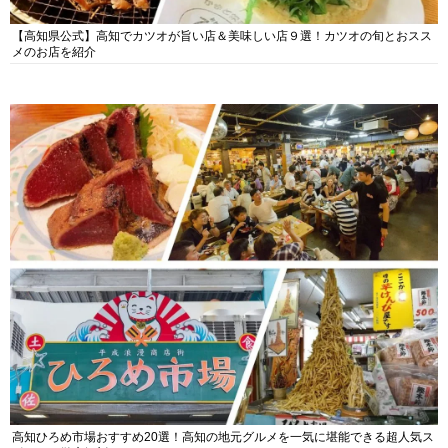
【高知県公式】高知でカツオが旨い店＆美味しい店９選！カツオの旬とおスス
メのお店を紹介
高知ひろめ市場おすすめ20選！高知の地元グルメを一気に堪能できる超人気ス