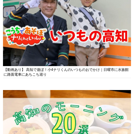
【動画あり】 高知で遊ぼ！小4ナリくんのいつものおでかけ｜日曜市に水族館
に路面電車にあちこち巡り