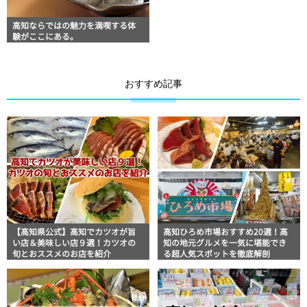
高知ならではの魅力を満喫する体
験がここにある。
おすすめ記事
【高知県公式】高知でカツオが旨
高知ひろめ市場おすすめ20選！高
い店＆美味しい店９選！カツオの
知の地元グルメを一気に堪能でき
旬とおススメのお店を紹介
る超人気スポットを徹底解剖