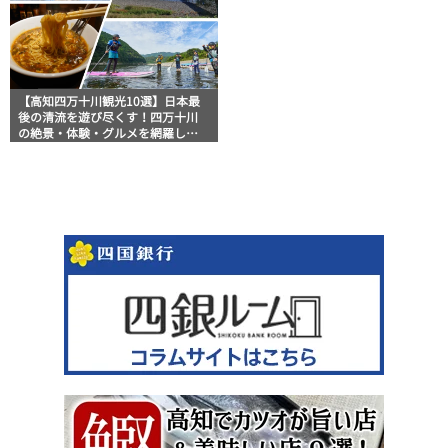
【高知四万十川観光10選】日本最
後の清流を遊び尽くす！四万十川
の絶景・体験・グルメを網羅した
おすすめガイド