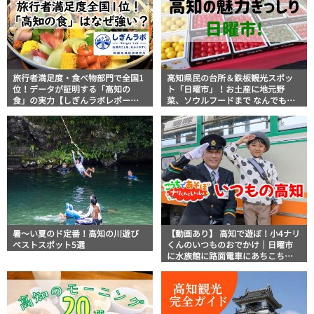
旅行者満足度・食べ物部門で全国1
高知県民の台所＆鉄板観光スポッ
位！データが証明する「高知の
ト「日曜市」！お土産に地元野
食」の実力【しぎんラボレポー
菜、ソウルフードまで なんでもそ
ト】
ろう高知の巨大街路市を徹底解
説！
暑～い夏のド定番！高知の川遊び
【動画あり】 高知で遊ぼ！小4ナリ
ベストスポット5選
くんのいつものおでかけ｜日曜市
に水族館に路面電車にあちこち巡
り