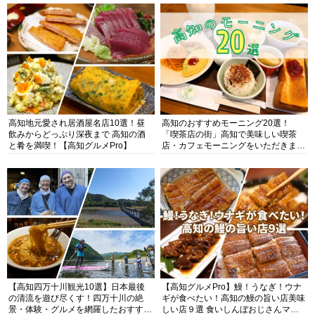
高知地元愛され居酒屋名店10選！昼
高知のおすすめモーニング20選！
飲みからどっぷり深夜まで 高知の酒
「喫茶店の街」高知で美味しい喫茶
と肴を満喫！【高知グルメPro】
店・カフェモーニングをいただきま
す！
【高知四万十川観光10選】日本最後
【高知グルメPro】鰻！うなぎ！ウナ
の清流を遊び尽くす！四万十川の絶
ギが食べたい！高知の鰻の旨い店美味
景・体験・グルメを網羅したおすすめ
しい店９選 食いしんぼおじさんマッ