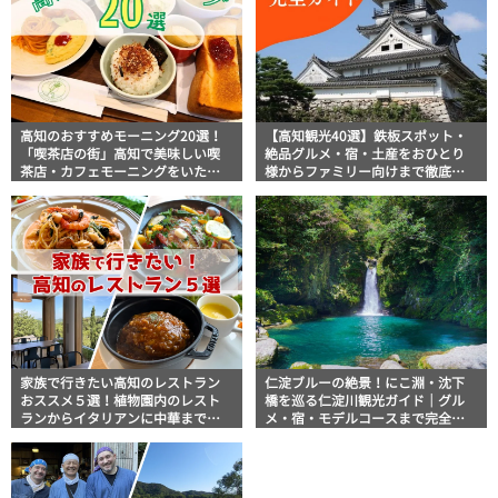
高知のおすすめモーニング20選！
【高知観光40選】鉄板スポット・
「喫茶店の街」高知で美味しい喫
絶品グルメ・宿・土産をおひとり
茶店・カフェモーニングをいただ
様からファミリー向けまで徹底解
きます！
説！
家族で行きたい高知のレストラン
仁淀ブルーの絶景！にこ淵・沈下
おススメ５選！植物園内のレスト
橋を巡る仁淀川観光ガイド｜グル
ランからイタリアンに中華まで楽
メ・宿・モデルコースまで完全網
しめる
羅！