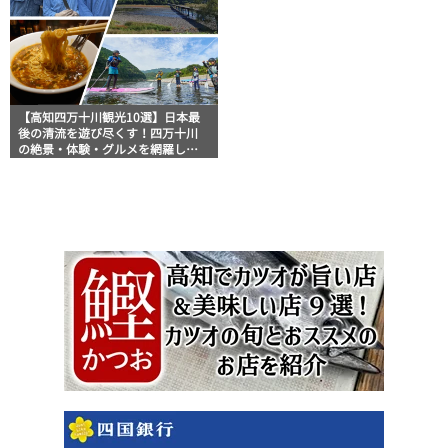
【高知四万十川観光10選】日本最
後の清流を遊び尽くす！四万十川
の絶景・体験・グルメを網羅した
おすすめガイド