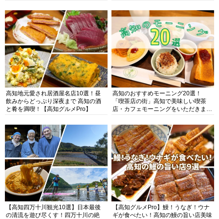
高知地元愛され居酒屋名店10選！昼
高知のおすすめモーニング20選！
飲みからどっぷり深夜まで 高知の酒
「喫茶店の街」高知で美味しい喫茶
と肴を満喫！【高知グルメPro】
店・カフェモーニングをいただきま
す！
【高知四万十川観光10選】日本最後
【高知グルメPro】鰻！うなぎ！ウナ
の清流を遊び尽くす！四万十川の絶
ギが食べたい！高知の鰻の旨い店美味