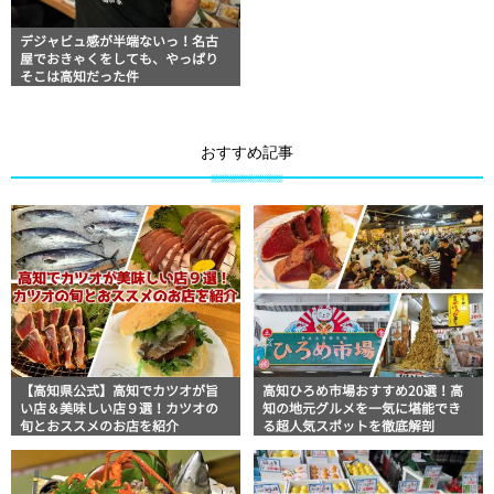
デジャビュ感が半端ないっ！名古
屋でおきゃくをしても、やっぱり
そこは高知だった件
おすすめ記事
【高知県公式】高知でカツオが旨
高知ひろめ市場おすすめ20選！高
い店＆美味しい店９選！カツオの
知の地元グルメを一気に堪能でき
旬とおススメのお店を紹介
る超人気スポットを徹底解剖