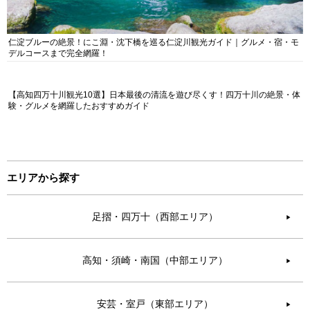
仁淀ブルーの絶景！にこ淵・沈下橋を巡る仁淀川観光ガイド｜グルメ・宿・モ
デルコースまで完全網羅！
【高知四万十川観光10選】日本最後の清流を遊び尽くす！四万十川の絶景・体
験・グルメを網羅したおすすめガイド
エリアから探す
足摺・四万十（西部エリア）
▶︎
高知・須崎・南国（中部エリア）
▶︎
安芸・室戸（東部エリア）
▶︎