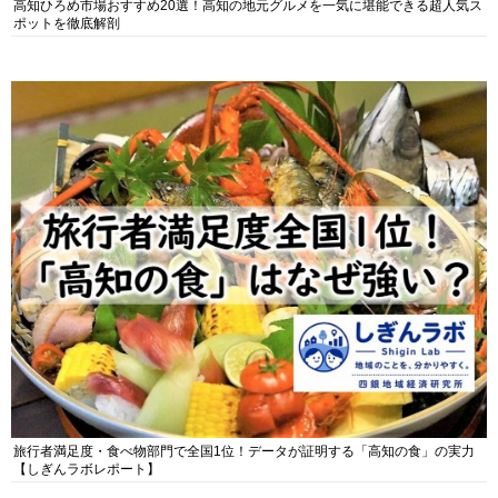
高知ひろめ市場おすすめ20選！高知の地元グルメを一気に堪能できる超人気ス
ポットを徹底解剖
旅行者満足度・食べ物部門で全国1位！データが証明する「高知の食」の実力
【しぎんラボレポート】