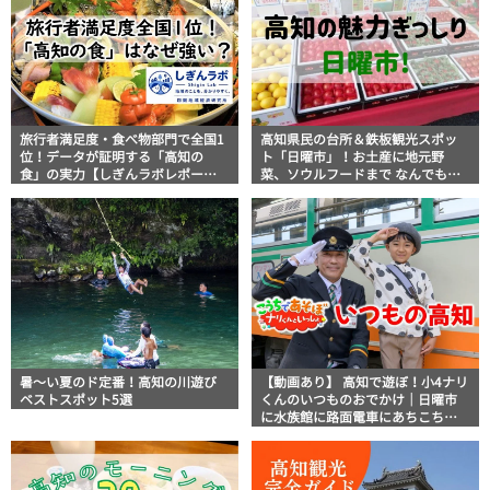
旅行者満足度・食べ物部門で全国1
高知県民の台所＆鉄板観光スポッ
位！データが証明する「高知の
ト「日曜市」！お土産に地元野
食」の実力【しぎんラボレポー
菜、ソウルフードまで なんでもそ
ト】
ろう高知の巨大街路市を徹底解
説！
暑～い夏のド定番！高知の川遊び
【動画あり】 高知で遊ぼ！小4ナリ
ベストスポット5選
くんのいつものおでかけ｜日曜市
に水族館に路面電車にあちこち巡
り