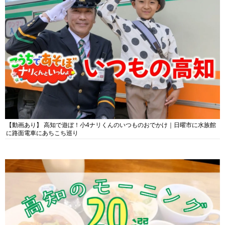
【動画あり】 高知で遊ぼ！小4ナリくんのいつものおでかけ｜日曜市に水族館
に路面電車にあちこち巡り