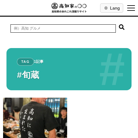
Lang
#
1記事
TAG
#旬蔵