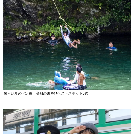
暑～い夏のド定番！高知の川遊びベストスポット5選