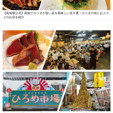
【高知県公式】高知でカツオが旨い店＆美味しい店９選！カツオの旬とおスス
メのお店を紹介