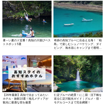
暑～い夏のド定番！高知の川遊びベス
奇跡の高知ブルーに出会える海！「柏
トスポット5選
島」で楽しむシュノーケリング、ダイ
ビング、海水浴にキャンプまで透明度
抜群の海の楽園を徹底紹介
【26年最新】高知で泊まってみたい
仁淀ブルーの絶景！にこ淵・沈下橋を
ホテル・旅館10選！地元メディアが
巡る仁淀川観光ガイド｜グルメ・宿・
観光に最適な宿を厳選
モデルコースまで完全網羅！