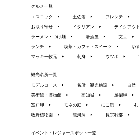
グルメ一覧
エスニック
土佐酒
フレンチ
▶︎
▶︎
▶︎
お取り寄せ
イタリアン
テイクアウ
▶︎
▶︎
ラーメン・つけ麺
居酒屋
文旦
▶︎
▶︎
▶︎
ランチ
喫茶・カフェ・スイーツ
ゆ
▶︎
▶︎
マッキー牧元
刺身
ウツボ
▶︎
▶︎
▶︎
観光名所一覧
モデルコース
名所・観光施設
自然
▶︎
▶︎
美術館・博物館
高知城
足摺岬
▶︎
▶︎
▶︎
室戸岬
モネの庭
にこ渕
む
▶︎
▶︎
▶︎
牧野植物園
龍河洞
長宗我部
▶︎
▶︎
▶︎
イベント・レジャースポット一覧