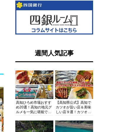
週間人気記事
高知ひろめ市場おすす
【高知県公式】高知で
め20選！高知の地元グ
カツオが旨い店＆美味
ルメを一気に堪能でき
しい店９選！カツオの
る超人気スポットを徹
旬とおススメのお店を
底解剖
紹介