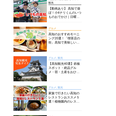
観光
【動画あり】 高知で遊
ぼ！小4ナリくんのいつ
ものおでかけ｜日曜市
に水族館に路面電車に
あちこち巡り
グルメ
高知のおすすめモーニ
ング20選！「喫茶店の
街」高知で美味しい喫
茶店・カフェモーニン
グをいただきます！
グルメ, 観光
【高知観光40選】鉄板
スポット・絶品グル
メ・宿・土産をおひと
り様からファミリー向
けまで徹底解説！
グルメ, 観光
家族で行きたい高知の
レストランおススメ５
選！植物園内のレスト
ランからイタリアンに
中華まで楽しめる