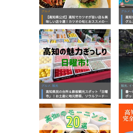
グルメ
グルメ, 
【高知県公式】高知でカツオが旨い店＆美
高知
味しい店９選！カツオの旬とおススメのお
グル
店を紹介
を徹
グルメ, 観光
観光, 
高知県民の台所＆鉄板観光スポット「日曜
暑～
市」！お土産に地元野菜、ソウルフードま
ポッ
で なんでもそろう高知の巨大街路市を徹
底解説！