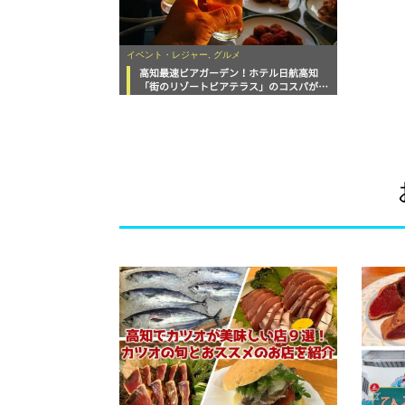
イベント・レジャー, グルメ
高知最速ビアガーデン！ホテル日航高知
「街のリゾートビアテラス」のコスパが最
高