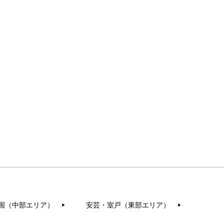
国（中部エリア）
安芸・室戸（東部エリア）
▶︎
▶︎