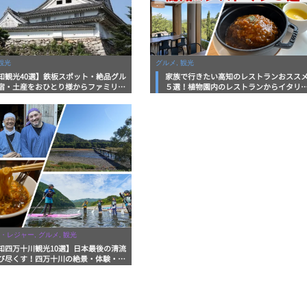
観光
グルメ, 観光
知観光40選】鉄板スポット・絶品グル
家族で行きたい高知のレストランおスス
宿・土産をおひとり様からファミリー
５選！植物園内のレストランからイタリ
まで徹底解説！
ンに中華まで楽しめる
・レジャー, グルメ, 観光
知四万十川観光10選】日本最後の清流
び尽くす！四万十川の絶景・体験・グ
を網羅したおすすめガイド