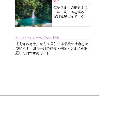
観光
仁淀ブルーの絶景！に
こ淵・沈下橋を巡る仁
淀川観光ガイド｜グル
メ・宿・モデルコース
まで完全網羅！
イベント・レジャー, グルメ, 観光
【高知四万十川観光10選】日本最後の清流を遊
び尽くす！四万十川の絶景・体験・グルメを網
羅したおすすめガイド