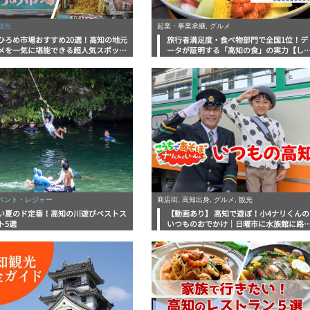
観光
起業・事業承継, グルメ
ひろめ市場おすすめ20選！高知の地元
旅行者満足度・食べ物部門で全国1位！デ
メを一気に堪能できる超人気スポット
ータが証明する「高知の食」の実力【し
底解剖
んラボレポート】
イベント・レジャー
商店街, 高知出身, グルメ, 観光
い夏のド定番！高知の川遊びベストス
【動画あり】 高知で遊ぼ！小4ナリくんの
ト5選
いつものおでかけ｜日曜市に水族館に路
電車にあちこち巡り