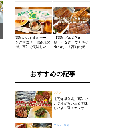
の酒と肴を満喫！【高
の絶景・体験・グルメ
知グルメPro】
を網羅したおすすめガ
イド
メ
ア
高知のおすすめモーニ
【高知グルメPro】
ング20選！「喫茶店の
鰻！うなぎ！ウナギが
街」高知で美味しい喫
食べたい！高知の鰻の
茶店・カフェモーニン
旨い店美味しい店９選
グをいただきます！
食いしんぼおじさんマ
ッキー牧元の高知満腹
日記セレクション
おすすめの記事
グルメ
【高知県公式】高知で
カツオが旨い店＆美味
しい店９選！カツオの
旬とおススメのお店を
紹介
グルメ, 観光