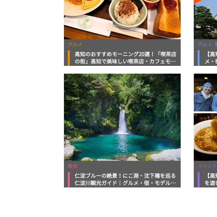
グルメ
グルメ, 
高知のおすすめモーニング20選！「喫茶店
【高
の街」高知で美味しい喫茶店・カフェモー
メ・
ニングをいただきます！
向け
観光
イベント
仁淀ブルーの絶景！にこ淵・沈下橋を巡る
【高
仁淀川観光ガイド｜グルメ・宿・モデルコ
を遊
ースまで完全網羅！
ルメ