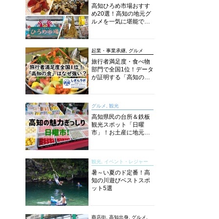
高知ひろめ市場おすす
め20選！高知の地元グ
ルメを一気に堪能でき
る超人気スポットを徹
底解剖
起業・事業承継, グルメ
旅行者満足度・食べ物
部門で全国1位！データ
が証明する「高知の
食」の実力【しぎんラ
ボレポート】
グルメ, 観光
高知県民の台所＆鉄板
観光スポット「日曜
市」！お土産に地元野
菜、ソウルフードまで
なんでもそろう高知の
巨大街路市を徹底解
観光, イベント・レジャー
説！
暑～い夏のド定番！高
知の川遊びベストスポ
ット5選
商店街, 高知出身, グルメ,