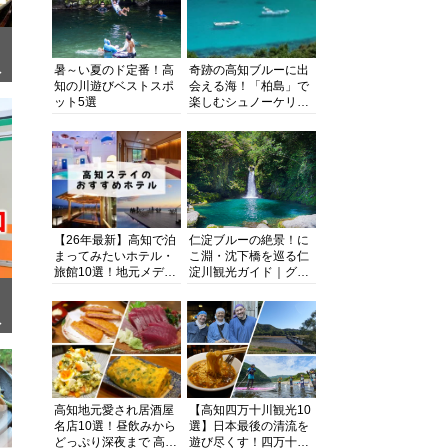
暑～い夏のド定番！高
奇跡の高知ブルーに出
ぎ
知の川遊びベストスポ
会える海！「柏島」で
ット5選
楽しむシュノーケリン
グ、ダイビング、海水
浴にキャンプまで透明
度抜群の海の楽園を徹
底紹介
【26年最新】高知で泊
仁淀ブルーの絶景！に
まってみたいホテル・
こ淵・沈下橋を巡る仁
旅館10選！地元メディ
淀川観光ガイド｜グル
アが観光に最適な宿を
メ・宿・モデルコース
厳選
まで完全網羅！
面
高知地元愛され居酒屋
【高知四万十川観光10
名店10選！昼飲みから
選】日本最後の清流を
どっぷり深夜まで 高知
遊び尽くす！四万十川