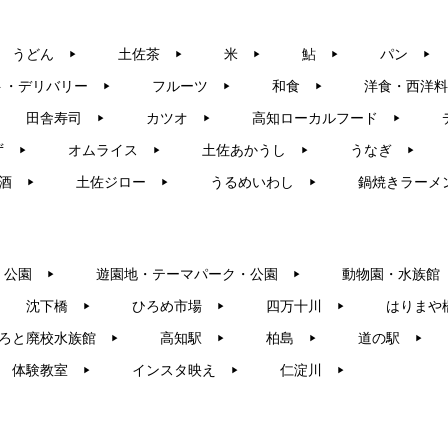
うどん
土佐茶
米
鮎
パン
▶︎
▶︎
▶︎
▶︎
▶︎
ト・デリバリー
フルーツ
和食
洋食・西洋料
▶︎
▶︎
▶︎
田舎寿司
カツオ
高知ローカルフード
▶︎
▶︎
▶︎
ず
オムライス
土佐あかうし
うなぎ
▶︎
▶︎
▶︎
▶︎
酒
土佐ジロー
うるめいわし
鍋焼きラーメ
▶︎
▶︎
▶︎
・公園
遊園地・テーマパーク・公園
動物園・水族館
▶︎
▶︎
沈下橋
ひろめ市場
四万十川
はりまや
▶︎
▶︎
▶︎
ろと廃校水族館
高知駅
柏島
道の駅
▶︎
▶︎
▶︎
▶︎
体験教室
インスタ映え
仁淀川
▶︎
▶︎
▶︎