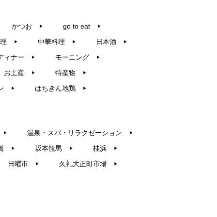
かつお
go to eat
▶︎
▶︎
理
中華料理
日本酒
▶︎
▶︎
▶︎
ディナー
モーニング
▶︎
▶︎
お土産
特産物
▶︎
▶︎
ン
はちきん地鶏
▶︎
▶︎
温泉・スパ・リラクゼーション
▶︎
▶︎
橋
坂本龍馬
桂浜
▶︎
▶︎
▶︎
日曜市
久礼大正町市場
▶︎
▶︎