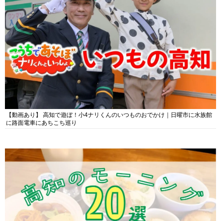
【動画あり】 高知で遊ぼ！小4ナリくんのいつものおでかけ｜日曜市に水族館
に路面電車にあちこち巡り