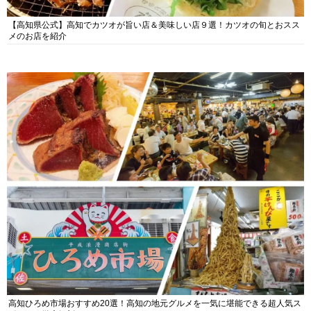
【高知県公式】高知でカツオが旨い店＆美味しい店９選！カツオの旬とおスス
メのお店を紹介
高知ひろめ市場おすすめ20選！高知の地元グルメを一気に堪能できる超人気ス