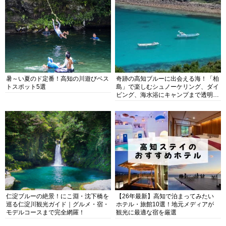
暑～い夏のド定番！高知の川遊びベス
奇跡の高知ブルーに出会える海！「柏
トスポット5選
島」で楽しむシュノーケリング、ダイ
ビング、海水浴にキャンプまで透明度
抜群の海の楽園を徹底紹介
仁淀ブルーの絶景！にこ淵・沈下橋を
【26年最新】高知で泊まってみたい
巡る仁淀川観光ガイド｜グルメ・宿・
ホテル・旅館10選！地元メディアが
モデルコースまで完全網羅！
観光に最適な宿を厳選