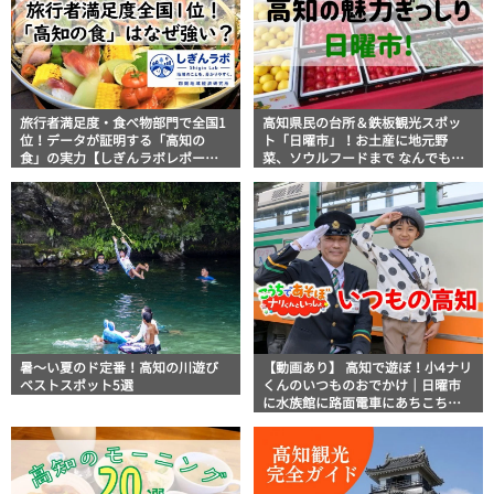
旅行者満足度・食べ物部門で全国1
高知県民の台所＆鉄板観光スポッ
位！データが証明する「高知の
ト「日曜市」！お土産に地元野
食」の実力【しぎんラボレポー
菜、ソウルフードまで なんでもそ
ト】
ろう高知の巨大街路市を徹底解
説！
暑～い夏のド定番！高知の川遊び
【動画あり】 高知で遊ぼ！小4ナリ
ベストスポット5選
くんのいつものおでかけ｜日曜市
に水族館に路面電車にあちこち巡
り