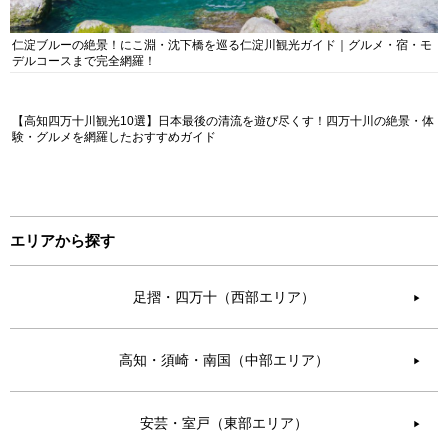
仁淀ブルーの絶景！にこ淵・沈下橋を巡る仁淀川観光ガイド｜グルメ・宿・モ
デルコースまで完全網羅！
【高知四万十川観光10選】日本最後の清流を遊び尽くす！四万十川の絶景・体
験・グルメを網羅したおすすめガイド
エリアから探す
足摺・四万十（西部エリア）
▶︎
高知・須崎・南国（中部エリア）
▶︎
安芸・室戸（東部エリア）
▶︎