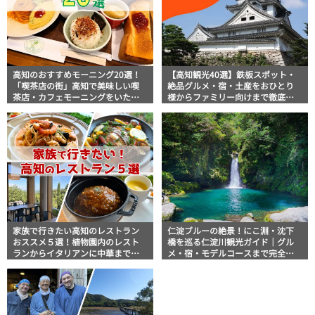
高知のおすすめモーニング20選！
【高知観光40選】鉄板スポット・
「喫茶店の街」高知で美味しい喫
絶品グルメ・宿・土産をおひとり
茶店・カフェモーニングをいただ
様からファミリー向けまで徹底解
きます！
説！
家族で行きたい高知のレストラン
仁淀ブルーの絶景！にこ淵・沈下
おススメ５選！植物園内のレスト
橋を巡る仁淀川観光ガイド｜グル
ランからイタリアンに中華まで楽
メ・宿・モデルコースまで完全網
しめる
羅！