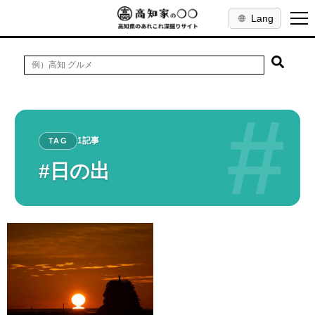
Lang
#
1記事
TAG
#日の出