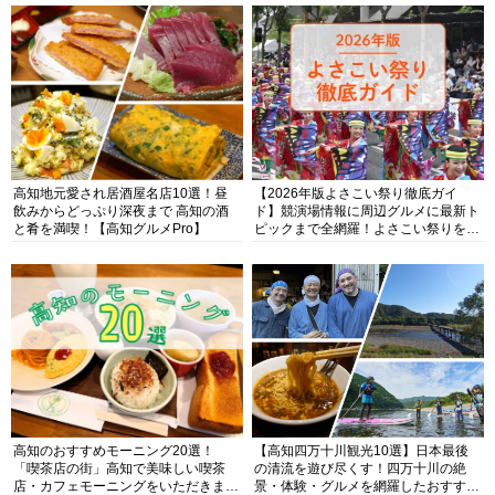
高知地元愛され居酒屋名店10選！昼
【2026年版よさこい祭り徹底ガイ
飲みからどっぷり深夜まで 高知の酒
ド】競演場情報に周辺グルメに最新ト
と肴を満喫！【高知グルメPro】
ピックまで全網羅！よさこい祭りを満
喫できるよさこい情報完全版
高知のおすすめモーニング20選！
【高知四万十川観光10選】日本最後
「喫茶店の街」高知で美味しい喫茶
の清流を遊び尽くす！四万十川の絶
店・カフェモーニングをいただきま
景・体験・グルメを網羅したおすすめ