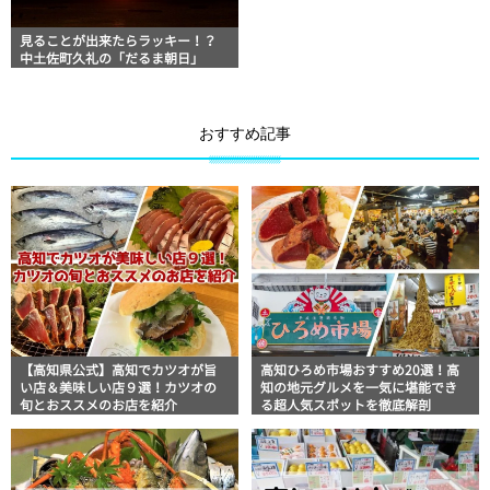
見ることが出来たらラッキー！？
中土佐町久礼の「だるま朝日」
おすすめ記事
【高知県公式】高知でカツオが旨
高知ひろめ市場おすすめ20選！高
い店＆美味しい店９選！カツオの
知の地元グルメを一気に堪能でき
旬とおススメのお店を紹介
る超人気スポットを徹底解剖