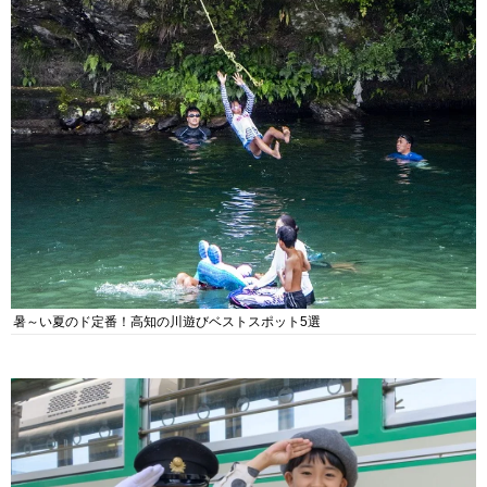
暑～い夏のド定番！高知の川遊びベストスポット5選