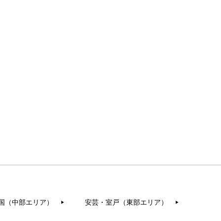
国（中部エリア）
安芸・室戸（東部エリア）
▶︎
▶︎