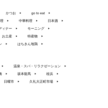
かつお
go to eat
▶︎
▶︎
理
中華料理
日本酒
▶︎
▶︎
▶︎
ディナー
モーニング
▶︎
▶︎
お土産
特産物
▶︎
▶︎
ン
はちきん地鶏
▶︎
▶︎
温泉・スパ・リラクゼーション
▶︎
▶︎
橋
坂本龍馬
桂浜
▶︎
▶︎
▶︎
日曜市
久礼大正町市場
▶︎
▶︎