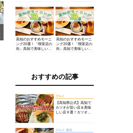
の酒と肴を満喫！【高
の絶景・体験・グルメ
知グルメPro】
を網羅したおすすめガ
イド
メ
ア
高知のおすすめモーニ
高知のおすすめモーニ
ング20選！「喫茶店の
ング20選！「喫茶店の
街」高知で美味しい喫
街」高知で美味しい喫
茶店・カフェモーニン
茶店・カフェモーニン
グをいただきます！
グをいただきます！
おすすめの記事
グルメ
【高知県公式】高知で
カツオが旨い店＆美味
しい店９選！カツオの
旬とおススメのお店を
紹介
グルメ, 観光