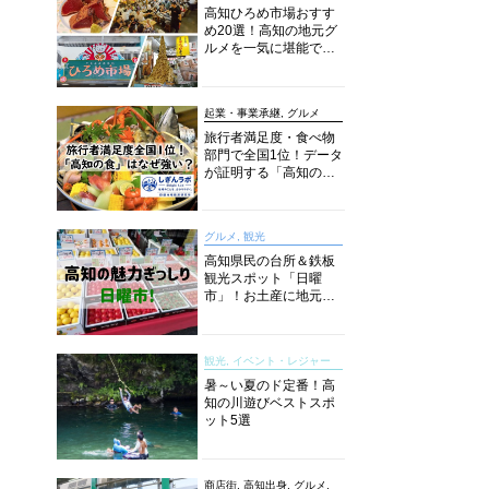
高知ひろめ市場おすす
め20選！高知の地元グ
ルメを一気に堪能でき
る超人気スポットを徹
底解剖
起業・事業承継, グルメ
旅行者満足度・食べ物
部門で全国1位！データ
が証明する「高知の
食」の実力【しぎんラ
ボレポート】
グルメ, 観光
高知県民の台所＆鉄板
観光スポット「日曜
市」！お土産に地元野
菜、ソウルフードまで
なんでもそろう高知の
巨大街路市を徹底解
観光, イベント・レジャー
説！
暑～い夏のド定番！高
知の川遊びベストスポ
ット5選
商店街, 高知出身, グルメ,