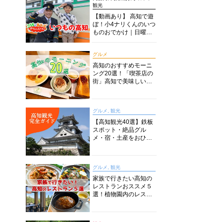
観光
【動画あり】 高知で遊
ぼ！小4ナリくんのいつ
ものおでかけ｜日曜市
に水族館に路面電車に
あちこち巡り
グルメ
高知のおすすめモーニ
ング20選！「喫茶店の
街」高知で美味しい喫
茶店・カフェモーニン
グをいただきます！
グルメ, 観光
【高知観光40選】鉄板
スポット・絶品グル
メ・宿・土産をおひと
り様からファミリー向
けまで徹底解説！
グルメ, 観光
家族で行きたい高知の
レストランおススメ５
選！植物園内のレスト
ランからイタリアンに
中華まで楽しめる