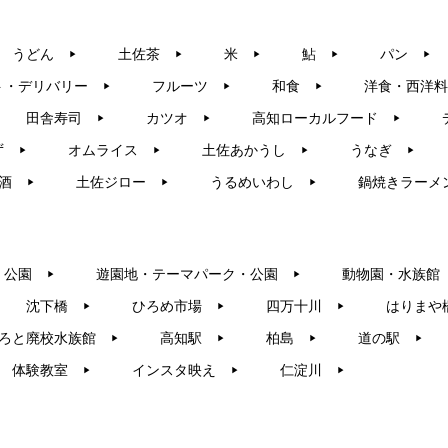
うどん
土佐茶
米
鮎
パン
▶︎
▶︎
▶︎
▶︎
▶︎
ト・デリバリー
フルーツ
和食
洋食・西洋料
▶︎
▶︎
▶︎
田舎寿司
カツオ
高知ローカルフード
▶︎
▶︎
▶︎
ず
オムライス
土佐あかうし
うなぎ
▶︎
▶︎
▶︎
▶︎
酒
土佐ジロー
うるめいわし
鍋焼きラーメ
▶︎
▶︎
▶︎
・公園
遊園地・テーマパーク・公園
動物園・水族館
▶︎
▶︎
沈下橋
ひろめ市場
四万十川
はりまや
▶︎
▶︎
▶︎
ろと廃校水族館
高知駅
柏島
道の駅
▶︎
▶︎
▶︎
▶︎
体験教室
インスタ映え
仁淀川
▶︎
▶︎
▶︎