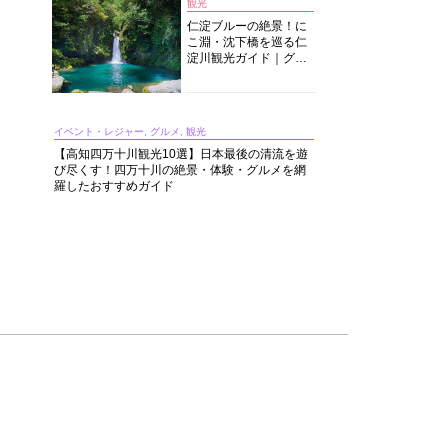
観光
仁淀ブルーの絶景！に
こ淵・沈下橋を巡る仁
淀川観光ガイド｜グル
メ・宿・モデルコース
まで完全網羅！
イベント・レジャー, グルメ, 観光
【高知四万十川観光10選】日本最後の清流を遊
び尽くす！四万十川の絶景・体験・グルメを網
羅したおすすめガイド