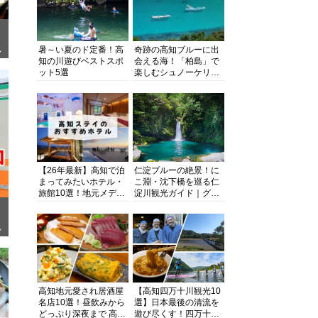
暑～い夏のド定番！高
奇跡の高知ブルーに出
ぎ
知の川遊びベストスポ
会える海！「柏島」で
ット5選
楽しむシュノーケリン
グ、ダイビング、海水
浴にキャンプまで透明
度抜群の海の楽園を徹
底紹介
【26年最新】高知で泊
仁淀ブルーの絶景！に
まってみたいホテル・
こ淵・沈下橋を巡る仁
旅館10選！地元メディ
淀川観光ガイド｜グル
アが観光に最適な宿を
メ・宿・モデルコース
厳選
まで完全網羅！
面
高知地元愛され居酒屋
【高知四万十川観光10
名店10選！昼飲みから
選】日本最後の清流を
どっぷり深夜まで 高知
遊び尽くす！四万十川