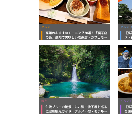
グルメ
グルメ, 
高知のおすすめモーニング20選！「喫茶店
【高
の街」高知で美味しい喫茶店・カフェモー
メ・
ニングをいただきます！
向け
観光
イベント
仁淀ブルーの絶景！にこ淵・沈下橋を巡る
【高
仁淀川観光ガイド｜グルメ・宿・モデルコ
を遊
ースまで完全網羅！
ルメ