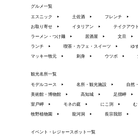
グルメ一覧
エスニック
土佐酒
フレンチ
▶︎
▶︎
▶︎
お取り寄せ
イタリアン
テイクアウ
▶︎
▶︎
ラーメン・つけ麺
居酒屋
文旦
▶︎
▶︎
▶︎
ランチ
喫茶・カフェ・スイーツ
ゆ
▶︎
▶︎
マッキー牧元
刺身
ウツボ
▶︎
▶︎
▶︎
観光名所一覧
モデルコース
名所・観光施設
自然
▶︎
▶︎
美術館・博物館
高知城
足摺岬
▶︎
▶︎
▶︎
室戸岬
モネの庭
にこ渕
む
▶︎
▶︎
▶︎
牧野植物園
龍河洞
長宗我部
▶︎
▶︎
▶︎
イベント・レジャースポット一覧