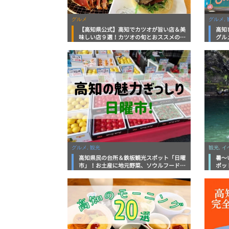
グルメ
グルメ, 
【高知県公式】高知でカツオが旨い店＆美
高知
味しい店９選！カツオの旬とおススメのお
グル
店を紹介
を徹
グルメ, 観光
観光, 
高知県民の台所＆鉄板観光スポット「日曜
暑～
市」！お土産に地元野菜、ソウルフードま
ポッ
で なんでもそろう高知の巨大街路市を徹
底解説！