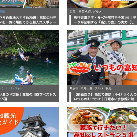
観光
起業・事業承継, グルメ
ひろめ市場おすすめ20選！高知の地元
旅行者満足度・食べ物部門で全国1位！デ
メを一気に堪能できる超人気スポット
ータが証明する「高知の食」の実力【し
底解剖
んラボレポート】
イベント・レジャー
商店街, 高知出身, グルメ, 観光
い夏のド定番！高知の川遊びベストス
【動画あり】 高知で遊ぼ！小4ナリくんの
ト5選
いつものおでかけ｜日曜市に水族館に路
電車にあちこち巡り