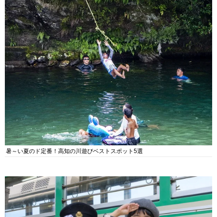
暑～い夏のド定番！高知の川遊びベストスポット5選