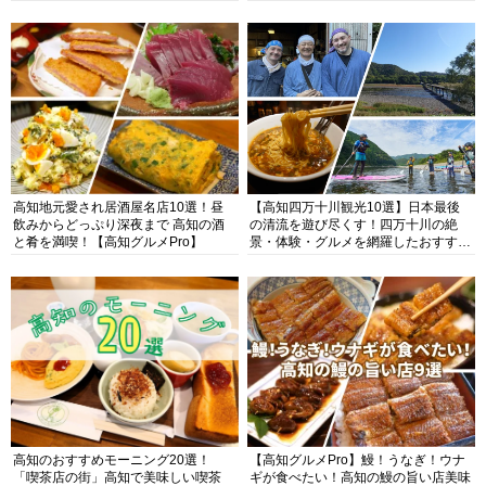
高知地元愛され居酒屋名店10選！昼
【高知四万十川観光10選】日本最後
飲みからどっぷり深夜まで 高知の酒
の清流を遊び尽くす！四万十川の絶
と肴を満喫！【高知グルメPro】
景・体験・グルメを網羅したおすすめ
ガイド
高知のおすすめモーニング20選！
【高知グルメPro】鰻！うなぎ！ウナ
「喫茶店の街」高知で美味しい喫茶
ギが食べたい！高知の鰻の旨い店美味