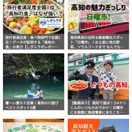
旅行者満足度・食べ物部門で全国1
高知県民の台所＆鉄板観光スポッ
位！データが証明する「高知の
ト「日曜市」！お土産に地元野
食」の実力【しぎんラボレポー
菜、ソウルフードまで なんでもそ
ト】
ろう高知の巨大街路市を徹底解
説！
暑～い夏のド定番！高知の川遊び
【動画あり】 高知で遊ぼ！小4ナリ
ベストスポット5選
くんのいつものおでかけ｜日曜市
に水族館に路面電車にあちこち巡
り