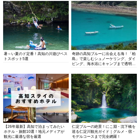
暑～い夏のド定番！高知の川遊びベス
奇跡の高知ブルーに出会える海！「柏
トスポット5選
島」で楽しむシュノーケリング、ダイ
ビング、海水浴にキャンプまで透明度
抜群の海の楽園を徹底紹介
【26年最新】高知で泊まってみたい
仁淀ブルーの絶景！にこ淵・沈下橋を
ホテル・旅館10選！地元メディアが
巡る仁淀川観光ガイド｜グルメ・宿・
観光に最適な宿を厳選
モデルコースまで完全網羅！