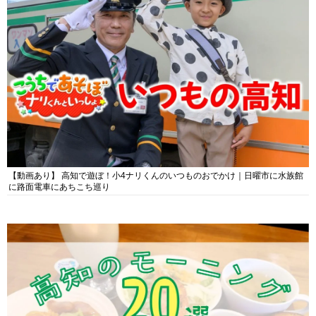
【動画あり】 高知で遊ぼ！小4ナリくんのいつものおでかけ｜日曜市に水族館
に路面電車にあちこち巡り