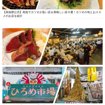
【高知県公式】高知でカツオが旨い店＆美味しい店９選！カツオの旬とおスス
メのお店を紹介