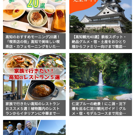
高知のおすすめモーニング20選！
【高知観光40選】鉄板スポット・
「喫茶店の街」高知で美味しい喫
絶品グルメ・宿・土産をおひとり
茶店・カフェモーニングをいただ
様からファミリー向けまで徹底解
きます！
説！
家族で行きたい高知のレストラン
仁淀ブルーの絶景！にこ淵・沈下
おススメ５選！植物園内のレスト
橋を巡る仁淀川観光ガイド｜グル
ランからイタリアンに中華まで楽
メ・宿・モデルコースまで完全網
しめる
羅！