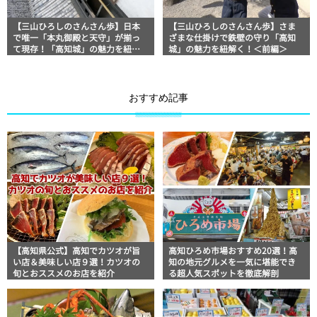
【三山ひろしのさんさん歩】日本
【三山ひろしのさんさん歩】さま
で唯一「本丸御殿と天守」が揃っ
ざまな仕掛けで鉄壁の守り「高知
て現存！「高知城」の魅力を紐解
城」の魅力を紐解く！＜前編＞
く！＜後編＞
おすすめ記事
【高知県公式】高知でカツオが旨
高知ひろめ市場おすすめ20選！高
い店＆美味しい店９選！カツオの
知の地元グルメを一気に堪能でき
旬とおススメのお店を紹介
る超人気スポットを徹底解剖