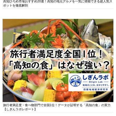
高知ひろめ市場おすすめ20選！高知の地元グルメを一気に堪能できる超人気ス
ポットを徹底解剖
旅行者満足度・食べ物部門で全国1位！データが証明する「高知の食」の実力
【しぎんラボレポート】