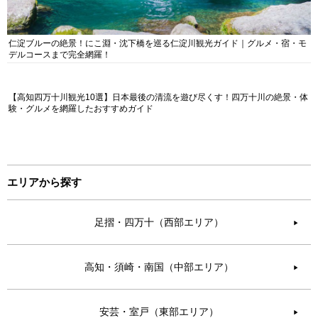
仁淀ブルーの絶景！にこ淵・沈下橋を巡る仁淀川観光ガイド｜グルメ・宿・モ
デルコースまで完全網羅！
【高知四万十川観光10選】日本最後の清流を遊び尽くす！四万十川の絶景・体
験・グルメを網羅したおすすめガイド
エリアから探す
足摺・四万十（西部エリア）
▶︎
高知・須崎・南国（中部エリア）
▶︎
安芸・室戸（東部エリア）
▶︎