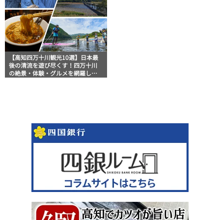
【高知四万十川観光10選】日本最
後の清流を遊び尽くす！四万十川
の絶景・体験・グルメを網羅した
おすすめガイド