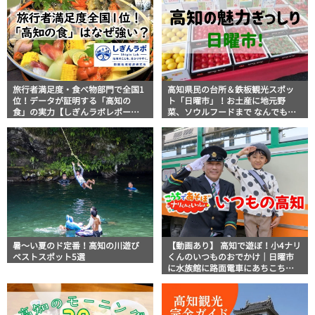
旅行者満足度・食べ物部門で全国1
高知県民の台所＆鉄板観光スポッ
位！データが証明する「高知の
ト「日曜市」！お土産に地元野
食」の実力【しぎんラボレポー
菜、ソウルフードまで なんでもそ
ト】
ろう高知の巨大街路市を徹底解
説！
暑～い夏のド定番！高知の川遊び
【動画あり】 高知で遊ぼ！小4ナリ
ベストスポット5選
くんのいつものおでかけ｜日曜市
に水族館に路面電車にあちこち巡
り