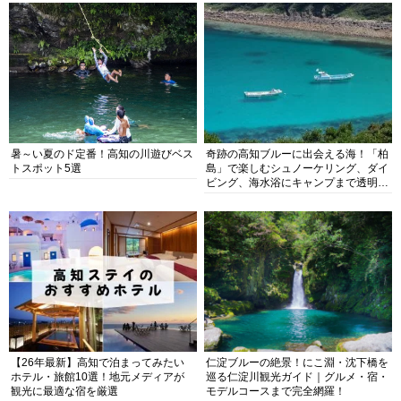
暑～い夏のド定番！高知の川遊びベス
奇跡の高知ブルーに出会える海！「柏
トスポット5選
島」で楽しむシュノーケリング、ダイ
ビング、海水浴にキャンプまで透明度
抜群の海の楽園を徹底紹介
【26年最新】高知で泊まってみたい
仁淀ブルーの絶景！にこ淵・沈下橋を
ホテル・旅館10選！地元メディアが
巡る仁淀川観光ガイド｜グルメ・宿・
観光に最適な宿を厳選
モデルコースまで完全網羅！