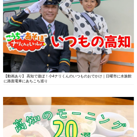
【動画あり】 高知で遊ぼ！小4ナリくんのいつものおでかけ｜日曜市に水族館
に路面電車にあちこち巡り