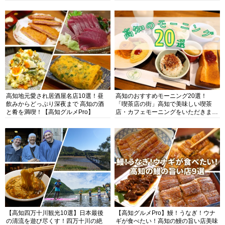
高知地元愛され居酒屋名店10選！昼
高知のおすすめモーニング20選！
飲みからどっぷり深夜まで 高知の酒
「喫茶店の街」高知で美味しい喫茶
と肴を満喫！【高知グルメPro】
店・カフェモーニングをいただきま
す！
【高知四万十川観光10選】日本最後
【高知グルメPro】鰻！うなぎ！ウナ
の清流を遊び尽くす！四万十川の絶
ギが食べたい！高知の鰻の旨い店美味