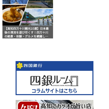
【高知四万十川観光10選】日本最
後の清流を遊び尽くす！四万十川
の絶景・体験・グルメを網羅した
おすすめガイド