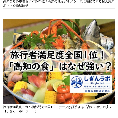
高知ひろめ市場おすすめ20選！高知の地元グルメを一気に堪能できる超人気ス
ポットを徹底解剖
旅行者満足度・食べ物部門で全国1位！データが証明する「高知の食」の実力
【しぎんラボレポート】