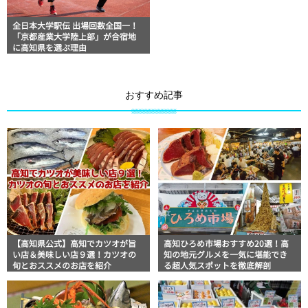
全日本大学駅伝 出場回数全国一！
「京都産業大学陸上部」が合宿地
に高知県を選ぶ理由
おすすめ記事
【高知県公式】高知でカツオが旨
高知ひろめ市場おすすめ20選！高
い店＆美味しい店９選！カツオの
知の地元グルメを一気に堪能でき
旬とおススメのお店を紹介
る超人気スポットを徹底解剖