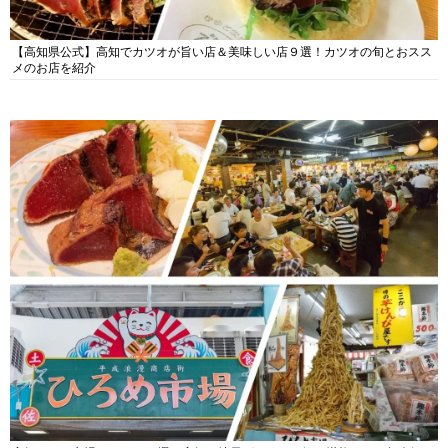
【高知県公式】高知でカツオが旨い店＆美味しい店９選！カツオの旬とおスス
メのお店を紹介