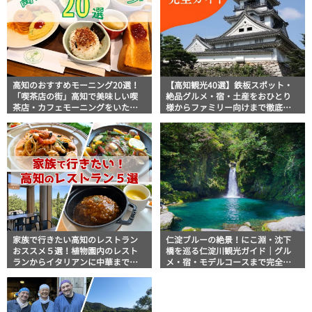
高知のおすすめモーニング20選！
【高知観光40選】鉄板スポット・
「喫茶店の街」高知で美味しい喫
絶品グルメ・宿・土産をおひとり
茶店・カフェモーニングをいただ
様からファミリー向けまで徹底解
きます！
説！
家族で行きたい高知のレストラン
仁淀ブルーの絶景！にこ淵・沈下
おススメ５選！植物園内のレスト
橋を巡る仁淀川観光ガイド｜グル
ランからイタリアンに中華まで楽
メ・宿・モデルコースまで完全網
しめる
羅！