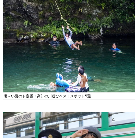
暑～い夏のド定番！高知の川遊びベストスポット5選