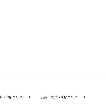
国（中部エリア）
安芸・室戸（東部エリア）
▶︎
▶︎