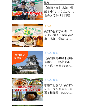
観光
【動画あり】 高知で遊
ぼ！小4ナリくんのいつ
ものおでかけ｜日曜市
に水族館に路面電車に
あちこち巡り
グルメ
高知のおすすめモーニ
ング20選！「喫茶店の
街」高知で美味しい喫
茶店・カフェモーニン
グをいただきます！
グルメ, 観光
【高知観光40選】鉄板
スポット・絶品グル
メ・宿・土産をおひと
り様からファミリー向
けまで徹底解説！
グルメ, 観光
家族で行きたい高知の
レストランおススメ５
選！植物園内のレスト
ランからイタリアンに
中華まで楽しめる