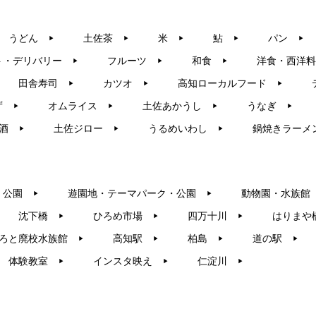
うどん
土佐茶
米
鮎
パン
▶︎
▶︎
▶︎
▶︎
▶︎
ト・デリバリー
フルーツ
和食
洋食・西洋料
▶︎
▶︎
▶︎
田舎寿司
カツオ
高知ローカルフード
▶︎
▶︎
▶︎
ず
オムライス
土佐あかうし
うなぎ
▶︎
▶︎
▶︎
▶︎
酒
土佐ジロー
うるめいわし
鍋焼きラーメ
▶︎
▶︎
▶︎
・公園
遊園地・テーマパーク・公園
動物園・水族館
▶︎
▶︎
沈下橋
ひろめ市場
四万十川
はりまや
▶︎
▶︎
▶︎
ろと廃校水族館
高知駅
柏島
道の駅
▶︎
▶︎
▶︎
▶︎
体験教室
インスタ映え
仁淀川
▶︎
▶︎
▶︎