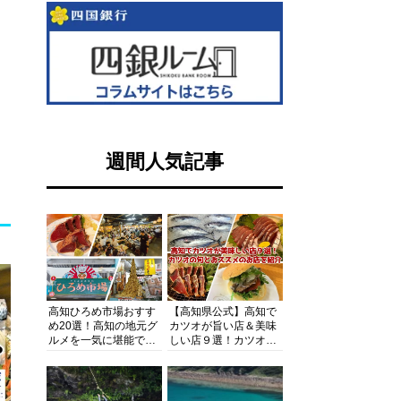
週間人気記事
高知ひろめ市場おすす
【高知県公式】高知で
め20選！高知の地元グ
カツオが旨い店＆美味
ルメを一気に堪能でき
しい店９選！カツオの
る超人気スポットを徹
旬とおススメのお店を
底解剖
紹介