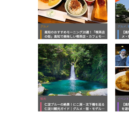
グルメ
グルメ, 
高知のおすすめモーニング20選！「喫茶店
【高
の街」高知で美味しい喫茶店・カフェモー
メ・
ニングをいただきます！
向け
観光
イベント
仁淀ブルーの絶景！にこ淵・沈下橋を巡る
【高
仁淀川観光ガイド｜グルメ・宿・モデルコ
を遊
ースまで完全網羅！
ルメ