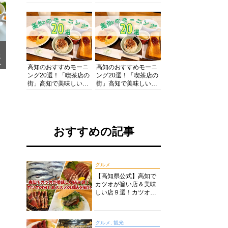
の酒と肴を満喫！【高
の絶景・体験・グルメ
知グルメPro】
を網羅したおすすめガ
イド
メ
ア
高知のおすすめモーニ
高知のおすすめモーニ
ング20選！「喫茶店の
ング20選！「喫茶店の
街」高知で美味しい喫
街」高知で美味しい喫
茶店・カフェモーニン
茶店・カフェモーニン
グをいただきます！
グをいただきます！
おすすめの記事
グルメ
【高知県公式】高知で
カツオが旨い店＆美味
しい店９選！カツオの
旬とおススメのお店を
紹介
グルメ, 観光