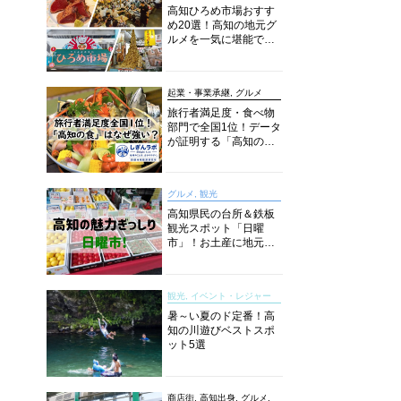
高知ひろめ市場おすす
め20選！高知の地元グ
ルメを一気に堪能でき
る超人気スポットを徹
底解剖
起業・事業承継, グルメ
旅行者満足度・食べ物
部門で全国1位！データ
が証明する「高知の
食」の実力【しぎんラ
ボレポート】
グルメ, 観光
高知県民の台所＆鉄板
観光スポット「日曜
市」！お土産に地元野
菜、ソウルフードまで
なんでもそろう高知の
巨大街路市を徹底解
観光, イベント・レジャー
説！
暑～い夏のド定番！高
知の川遊びベストスポ
ット5選
商店街, 高知出身, グルメ,