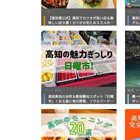
グルメ
グルメ, 
【高知県公式】高知でカツオが旨い店＆美
高知
味しい店９選！カツオの旬とおススメのお
グル
店を紹介
を徹
グルメ, 観光
観光, 
高知県民の台所＆鉄板観光スポット「日曜
暑～
市」！お土産に地元野菜、ソウルフードま
ポッ
で なんでもそろう高知の巨大街路市を徹
底解説！