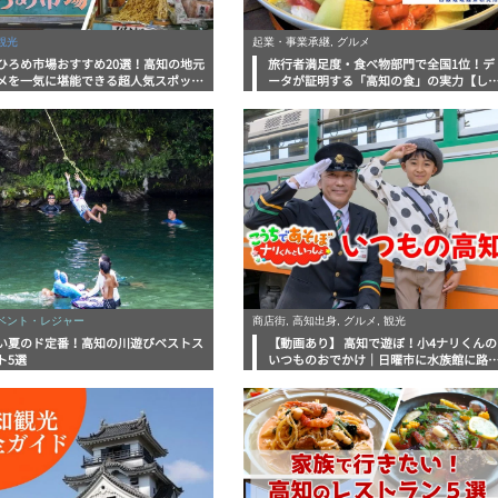
観光
起業・事業承継, グルメ
ひろめ市場おすすめ20選！高知の地元
旅行者満足度・食べ物部門で全国1位！デ
メを一気に堪能できる超人気スポット
ータが証明する「高知の食」の実力【し
底解剖
んラボレポート】
イベント・レジャー
商店街, 高知出身, グルメ, 観光
い夏のド定番！高知の川遊びベストス
【動画あり】 高知で遊ぼ！小4ナリくんの
ト5選
いつものおでかけ｜日曜市に水族館に路
電車にあちこち巡り