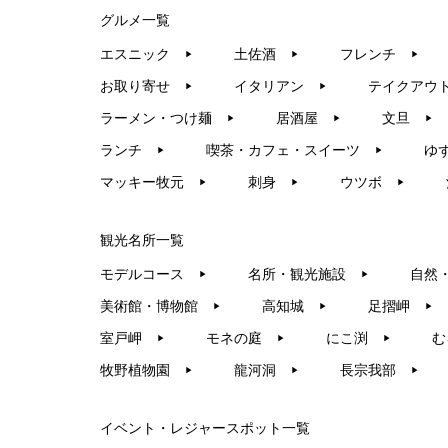
グルメ一覧
エスニック
土佐酒
フレンチ
▶︎
▶︎
▶︎
お取り寄せ
イタリアン
テイクアウ
▶︎
▶︎
ラーメン・つけ麺
居酒屋
文旦
▶︎
▶︎
▶︎
ランチ
喫茶・カフェ・スイーツ
ゆ
▶︎
▶︎
マッキー牧元
刺身
ウツボ
▶︎
▶︎
▶︎
観光名所一覧
モデルコース
名所・観光施設
自然
▶︎
▶︎
美術館・博物館
高知城
足摺岬
▶︎
▶︎
▶︎
室戸岬
モネの庭
にこ渕
む
▶︎
▶︎
▶︎
牧野植物園
龍河洞
長宗我部
▶︎
▶︎
▶︎
イベント・レジャースポット一覧