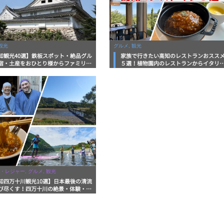
観光
グルメ, 観光
知観光40選】鉄板スポット・絶品グル
家族で行きたい高知のレストランおスス
宿・土産をおひとり様からファミリー
５選！植物園内のレストランからイタリ
まで徹底解説！
ンに中華まで楽しめる
・レジャー, グルメ, 観光
知四万十川観光10選】日本最後の清流
び尽くす！四万十川の絶景・体験・グ
を網羅したおすすめガイド