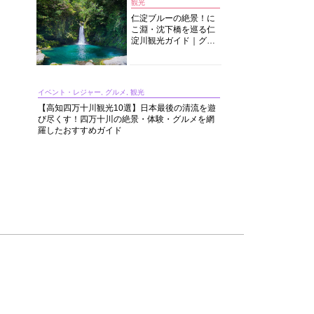
観光
仁淀ブルーの絶景！に
こ淵・沈下橋を巡る仁
淀川観光ガイド｜グル
メ・宿・モデルコース
まで完全網羅！
イベント・レジャー, グルメ, 観光
【高知四万十川観光10選】日本最後の清流を遊
び尽くす！四万十川の絶景・体験・グルメを網
羅したおすすめガイド