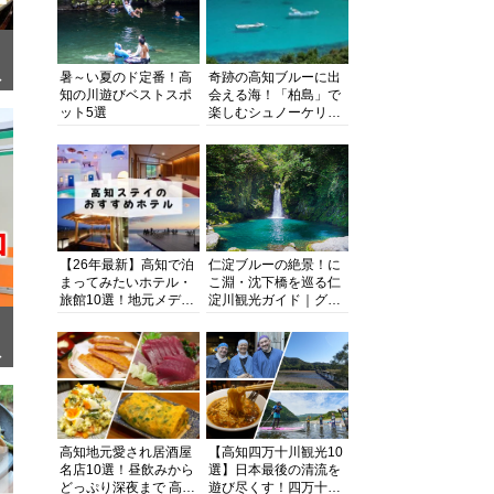
暑～い夏のド定番！高
奇跡の高知ブルーに出
ぎ
知の川遊びベストスポ
会える海！「柏島」で
ット5選
楽しむシュノーケリン
グ、ダイビング、海水
浴にキャンプまで透明
度抜群の海の楽園を徹
底紹介
【26年最新】高知で泊
仁淀ブルーの絶景！に
まってみたいホテル・
こ淵・沈下橋を巡る仁
旅館10選！地元メディ
淀川観光ガイド｜グル
アが観光に最適な宿を
メ・宿・モデルコース
厳選
まで完全網羅！
面
高知地元愛され居酒屋
【高知四万十川観光10
名店10選！昼飲みから
選】日本最後の清流を
どっぷり深夜まで 高知
遊び尽くす！四万十川