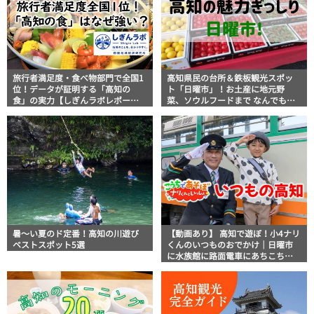
旅行者満足度・食べ物部門で全国1
高知県民の台所＆鉄板観光スポッ
位！データが証明する「高知の
ト「日曜市」！お土産に地元野
食」の実力【しぎんラボレポー
菜、ソウルフードまで なんでもそ
ト】
ろう高知の巨大街路市を徹底解
説！
暑～い夏のド定番！高知の川遊び
【動画あり】 高知で遊ぼ！小4ナリ
ベストスポット5選
くんのいつものおでかけ｜日曜市
に水族館に路面電車にあちこち巡
り