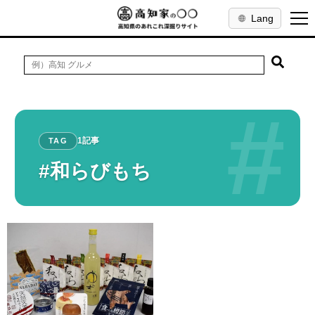
Lang
#
1記事
TAG
#和らびもち