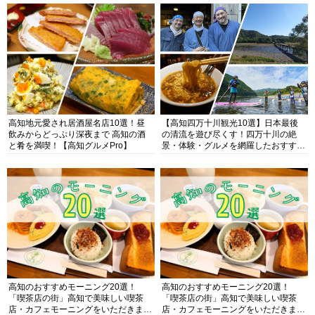
高知地元愛され居酒屋名店10選！昼
【高知四万十川観光10選】日本最後
飲みからどっぷり深夜まで 高知の酒
の清流を遊び尽くす！四万十川の絶
と肴を満喫！【高知グルメPro】
景・体験・グルメを網羅したおすすめ
ガイド
高知のおすすめモーニング20選！
高知のおすすめモーニング20選！
「喫茶店の街」高知で美味しい喫茶
「喫茶店の街」高知で美味しい喫茶
店・カフェモーニングをいただきま
店・カフェモーニングをいただきま