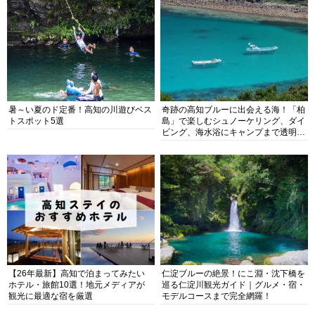
暑～い夏のド定番！高知の川遊びベス
奇跡の高知ブルーに出会える海！「柏
トスポット5選
島」で楽しむシュノーケリング、ダイ
ビング、海水浴にキャンプまで透明度
抜群の海の楽園を徹底紹介
【26年最新】高知で泊まってみたい
仁淀ブルーの絶景！にこ淵・沈下橋を
ホテル・旅館10選！地元メディアが
巡る仁淀川観光ガイド｜グルメ・宿・
観光に最適な宿を厳選
モデルコースまで完全網羅！