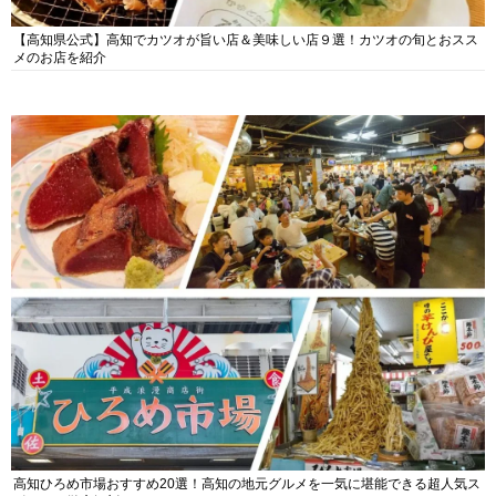
【高知県公式】高知でカツオが旨い店＆美味しい店９選！カツオの旬とおスス
メのお店を紹介
高知ひろめ市場おすすめ20選！高知の地元グルメを一気に堪能できる超人気ス