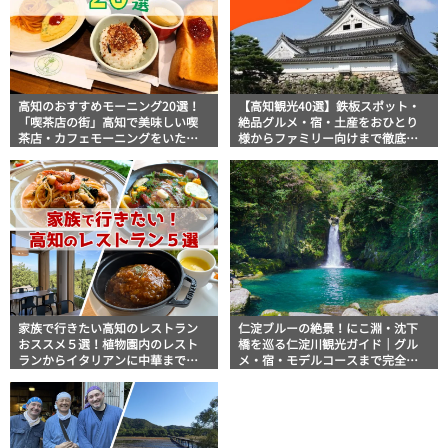
高知のおすすめモーニング20選！
【高知観光40選】鉄板スポット・
「喫茶店の街」高知で美味しい喫
絶品グルメ・宿・土産をおひとり
茶店・カフェモーニングをいただ
様からファミリー向けまで徹底解
きます！
説！
家族で行きたい高知のレストラン
仁淀ブルーの絶景！にこ淵・沈下
おススメ５選！植物園内のレスト
橋を巡る仁淀川観光ガイド｜グル
ランからイタリアンに中華まで楽
メ・宿・モデルコースまで完全網
しめる
羅！