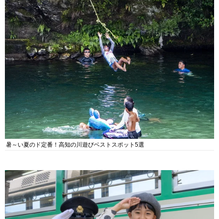
暑～い夏のド定番！高知の川遊びベストスポット5選