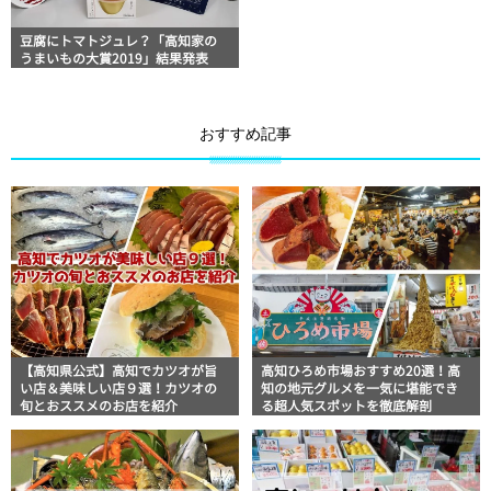
豆腐にトマトジュレ？「高知家の
うまいもの大賞2019」結果発表
おすすめ記事
【高知県公式】高知でカツオが旨
高知ひろめ市場おすすめ20選！高
い店＆美味しい店９選！カツオの
知の地元グルメを一気に堪能でき
旬とおススメのお店を紹介
る超人気スポットを徹底解剖