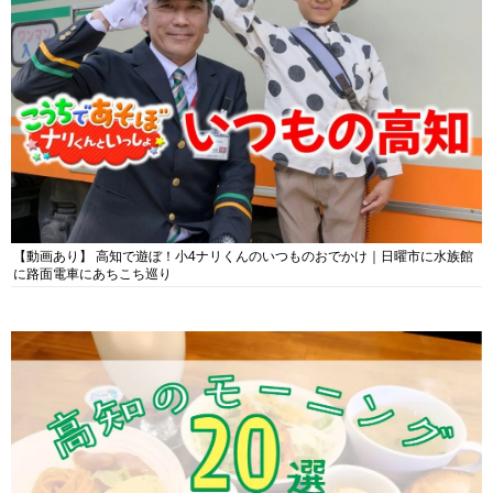
【動画あり】 高知で遊ぼ！小4ナリくんのいつものおでかけ｜日曜市に水族館
に路面電車にあちこち巡り