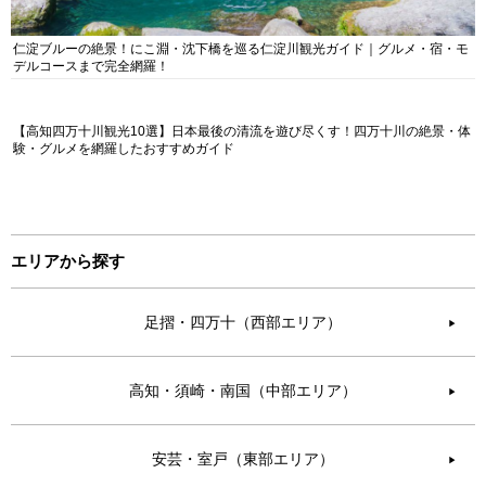
仁淀ブルーの絶景！にこ淵・沈下橋を巡る仁淀川観光ガイド｜グルメ・宿・モ
デルコースまで完全網羅！
【高知四万十川観光10選】日本最後の清流を遊び尽くす！四万十川の絶景・体
験・グルメを網羅したおすすめガイド
エリアから探す
足摺・四万十（西部エリア）
▶︎
高知・須崎・南国（中部エリア）
▶︎
安芸・室戸（東部エリア）
▶︎