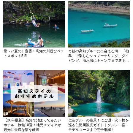
暑～い夏のド定番！高知の川遊びベス
奇跡の高知ブルーに出会える海！「柏
トスポット5選
島」で楽しむシュノーケリング、ダイ
ビング、海水浴にキャンプまで透明度
抜群の海の楽園を徹底紹介
【26年最新】高知で泊まってみたい
仁淀ブルーの絶景！にこ淵・沈下橋を
ホテル・旅館10選！地元メディアが
巡る仁淀川観光ガイド｜グルメ・宿・
観光に最適な宿を厳選
モデルコースまで完全網羅！