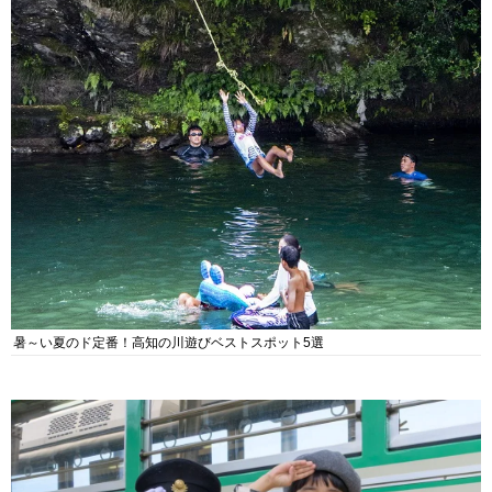
暑～い夏のド定番！高知の川遊びベストスポット5選