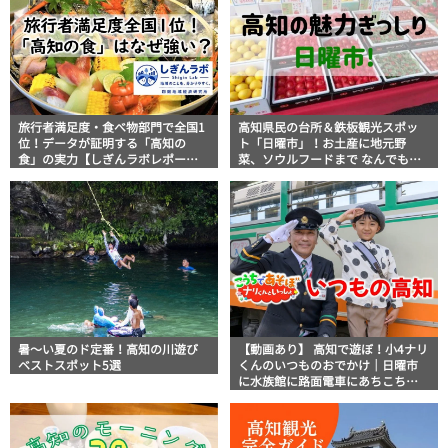
旅行者満足度・食べ物部門で全国1
高知県民の台所＆鉄板観光スポッ
位！データが証明する「高知の
ト「日曜市」！お土産に地元野
食」の実力【しぎんラボレポー
菜、ソウルフードまで なんでもそ
ト】
ろう高知の巨大街路市を徹底解
説！
暑～い夏のド定番！高知の川遊び
【動画あり】 高知で遊ぼ！小4ナリ
ベストスポット5選
くんのいつものおでかけ｜日曜市
に水族館に路面電車にあちこち巡
り