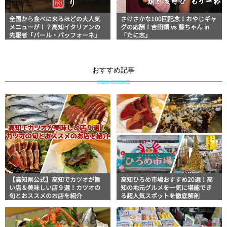
全国から食べに来るほどの大人気
さけさかな100回記念！おやじギャ
メニューが！？高知イタリアンの
グの応酬！吉田類 vs 藤ちゃん in
先駆者「バール・バッフォーネ」
「たに志」
おすすめ記事
【高知県公式】高知でカツオが旨
高知ひろめ市場おすすめ20選！高
い店＆美味しい店９選！カツオの
知の地元グルメを一気に堪能でき
旬とおススメのお店を紹介
る超人気スポットを徹底解剖