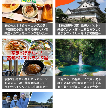
高知のおすすめモーニング20選！
【高知観光40選】鉄板スポット・
「喫茶店の街」高知で美味しい喫
絶品グルメ・宿・土産をおひとり
茶店・カフェモーニングをいただ
様からファミリー向けまで徹底解
きます！
説！
家族で行きたい高知のレストラン
仁淀ブルーの絶景！にこ淵・沈下
おススメ５選！植物園内のレスト
橋を巡る仁淀川観光ガイド｜グル
ランからイタリアンに中華まで楽
メ・宿・モデルコースまで完全網
しめる
羅！