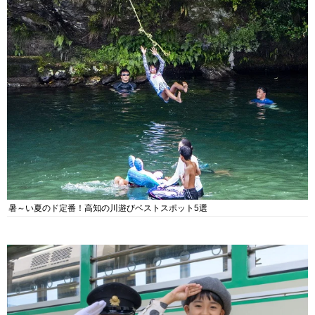
暑～い夏のド定番！高知の川遊びベストスポット5選