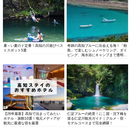
暑～い夏のド定番！高知の川遊びベス
奇跡の高知ブルーに出会える海！「柏
トスポット5選
島」で楽しむシュノーケリング、ダイ
ビング、海水浴にキャンプまで透明度
抜群の海の楽園を徹底紹介
【26年最新】高知で泊まってみたい
仁淀ブルーの絶景！にこ淵・沈下橋を
ホテル・旅館10選！地元メディアが
巡る仁淀川観光ガイド｜グルメ・宿・
観光に最適な宿を厳選
モデルコースまで完全網羅！