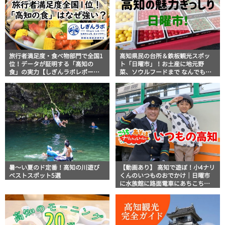
旅行者満足度・食べ物部門で全国1
高知県民の台所＆鉄板観光スポッ
位！データが証明する「高知の
ト「日曜市」！お土産に地元野
食」の実力【しぎんラボレポー
菜、ソウルフードまで なんでもそ
ト】
ろう高知の巨大街路市を徹底解
説！
暑～い夏のド定番！高知の川遊び
【動画あり】 高知で遊ぼ！小4ナリ
ベストスポット5選
くんのいつものおでかけ｜日曜市
に水族館に路面電車にあちこち巡
り