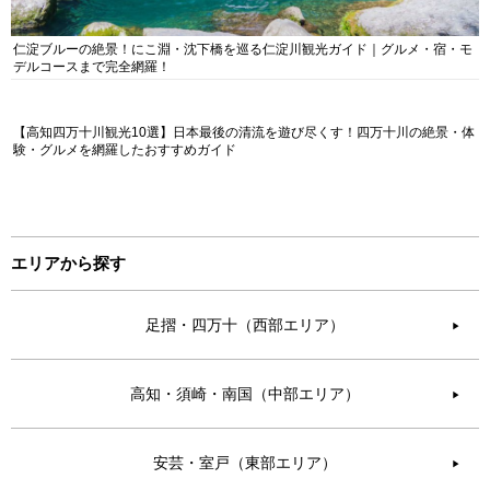
仁淀ブルーの絶景！にこ淵・沈下橋を巡る仁淀川観光ガイド｜グルメ・宿・モ
デルコースまで完全網羅！
【高知四万十川観光10選】日本最後の清流を遊び尽くす！四万十川の絶景・体
験・グルメを網羅したおすすめガイド
エリアから探す
足摺・四万十（西部エリア）
▶︎
高知・須崎・南国（中部エリア）
▶︎
安芸・室戸（東部エリア）
▶︎