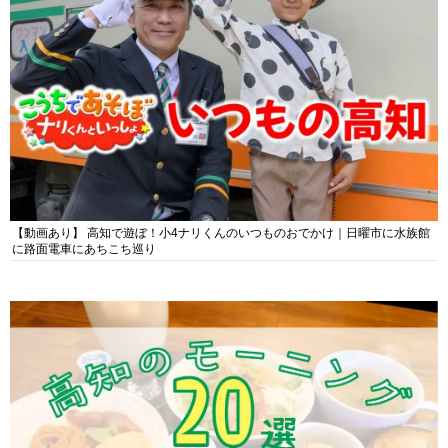
【動画あり】 高知で遊ぼ！小4ナリくんのいつものおでかけ｜日曜市に水族館
に路面電車にあちこち巡り