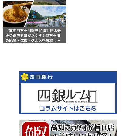
【高知四万十川観光10選】日本最
後の清流を遊び尽くす！四万十川
の絶景・体験・グルメを網羅した
おすすめガイド