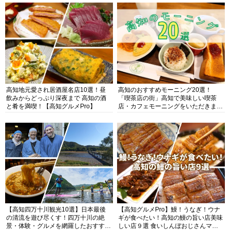
高知地元愛され居酒屋名店10選！昼
高知のおすすめモーニング20選！
飲みからどっぷり深夜まで 高知の酒
「喫茶店の街」高知で美味しい喫茶
と肴を満喫！【高知グルメPro】
店・カフェモーニングをいただきま
す！
【高知四万十川観光10選】日本最後
【高知グルメPro】鰻！うなぎ！ウナ
の清流を遊び尽くす！四万十川の絶
ギが食べたい！高知の鰻の旨い店美味
景・体験・グルメを網羅したおすすめ
しい店９選 食いしんぼおじさんマッ