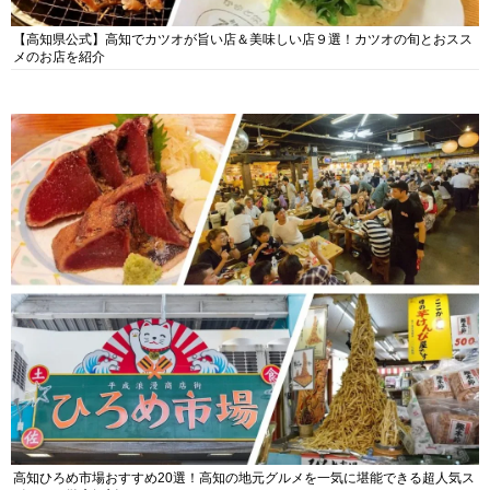
【高知県公式】高知でカツオが旨い店＆美味しい店９選！カツオの旬とおスス
メのお店を紹介
高知ひろめ市場おすすめ20選！高知の地元グルメを一気に堪能できる超人気ス