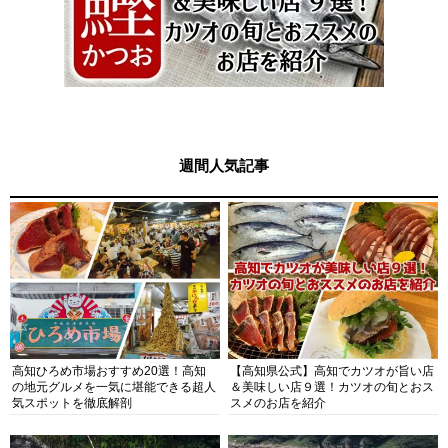
週間人気記事
高知ひろめ市場おすすめ20選！高知
【高知県公式】高知でカツオが旨い店
の地元グルメを一気に堪能できる超人
＆美味しい店９選！カツオの旬とおス
気スポットを徹底解剖
スメのお店を紹介