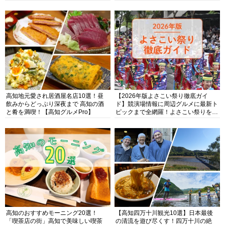
高知地元愛され居酒屋名店10選！昼
【2026年版よさこい祭り徹底ガイ
飲みからどっぷり深夜まで 高知の酒
ド】競演場情報に周辺グルメに最新ト
と肴を満喫！【高知グルメPro】
ピックまで全網羅！よさこい祭りを満
喫できるよさこい情報完全版
高知のおすすめモーニング20選！
【高知四万十川観光10選】日本最後
「喫茶店の街」高知で美味しい喫茶
の清流を遊び尽くす！四万十川の絶