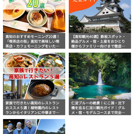
高知のおすすめモーニング20選！
【高知観光40選】鉄板スポット・
「喫茶店の街」高知で美味しい喫
絶品グルメ・宿・土産をおひとり
茶店・カフェモーニングをいただ
様からファミリー向けまで徹底解
きます！
説！
家族で行きたい高知のレストラン
仁淀ブルーの絶景！にこ淵・沈下
おススメ５選！植物園内のレスト
橋を巡る仁淀川観光ガイド｜グル
ランからイタリアンに中華まで楽
メ・宿・モデルコースまで完全網
しめる
羅！