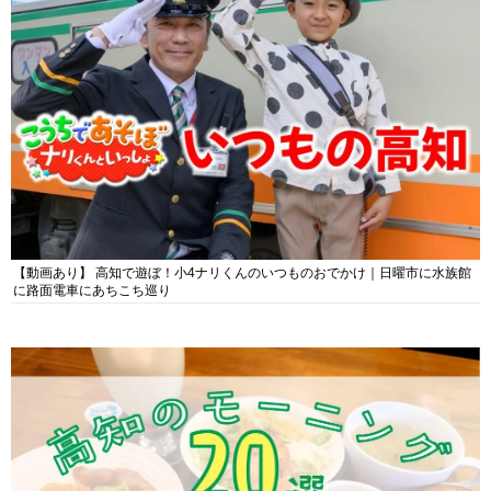
【動画あり】 高知で遊ぼ！小4ナリくんのいつものおでかけ｜日曜市に水族館
に路面電車にあちこち巡り