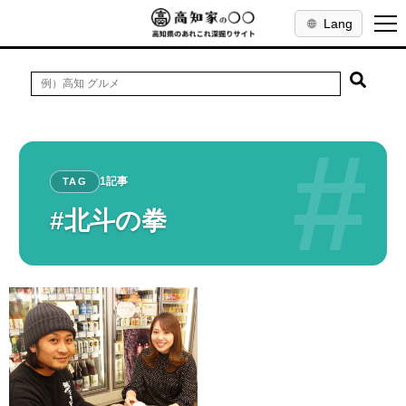
Lang
#
1記事
TAG
#北斗の拳