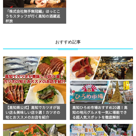
「株式会社無手無冠編」ほっとこ
うちスタッフが行く高知の酒蔵返
杯旅
おすすめ記事
【高知県公式】高知でカツオが旨
高知ひろめ市場おすすめ20選！高
い店＆美味しい店９選！カツオの
知の地元グルメを一気に堪能でき
旬とおススメのお店を紹介
る超人気スポットを徹底解剖