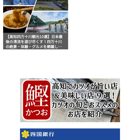
【高知四万十川観光10選】日本最
後の清流を遊び尽くす！四万十川
の絶景・体験・グルメを網羅した
おすすめガイド