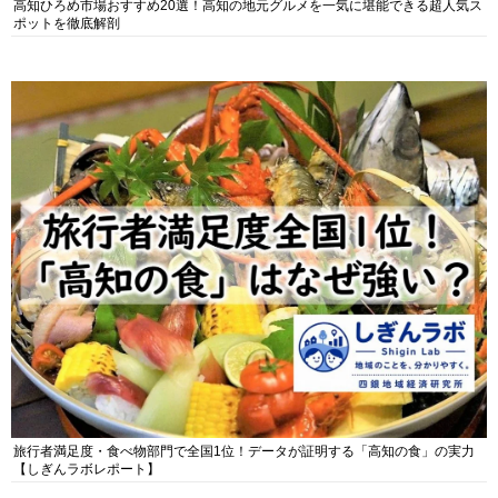
高知ひろめ市場おすすめ20選！高知の地元グルメを一気に堪能できる超人気ス
ポットを徹底解剖
旅行者満足度・食べ物部門で全国1位！データが証明する「高知の食」の実力
【しぎんラボレポート】