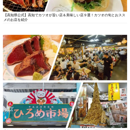
【高知県公式】高知でカツオが旨い店＆美味しい店９選！カツオの旬とおスス
メのお店を紹介