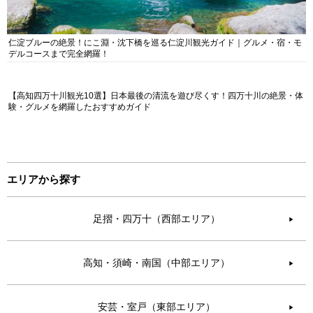
仁淀ブルーの絶景！にこ淵・沈下橋を巡る仁淀川観光ガイド｜グルメ・宿・モ
デルコースまで完全網羅！
【高知四万十川観光10選】日本最後の清流を遊び尽くす！四万十川の絶景・体
験・グルメを網羅したおすすめガイド
エリアから探す
足摺・四万十（西部エリア）
▶︎
高知・須崎・南国（中部エリア）
▶︎
安芸・室戸（東部エリア）
▶︎