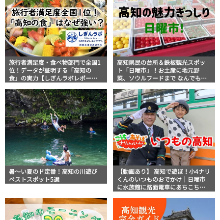
旅行者満足度・食べ物部門で全国1
高知県民の台所＆鉄板観光スポッ
位！データが証明する「高知の
ト「日曜市」！お土産に地元野
食」の実力【しぎんラボレポー
菜、ソウルフードまで なんでもそ
ト】
ろう高知の巨大街路市を徹底解
説！
暑～い夏のド定番！高知の川遊び
【動画あり】 高知で遊ぼ！小4ナリ
ベストスポット5選
くんのいつものおでかけ｜日曜市
に水族館に路面電車にあちこち巡
り