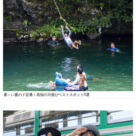
暑～い夏のド定番！高知の川遊びベストスポット5選