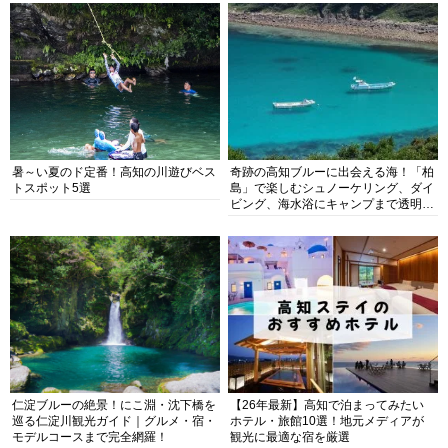
暑～い夏のド定番！高知の川遊びベス
奇跡の高知ブルーに出会える海！「柏
トスポット5選
島」で楽しむシュノーケリング、ダイ
ビング、海水浴にキャンプまで透明度
抜群の海の楽園を徹底紹介
仁淀ブルーの絶景！にこ淵・沈下橋を
【26年最新】高知で泊まってみたい
巡る仁淀川観光ガイド｜グルメ・宿・
ホテル・旅館10選！地元メディアが
モデルコースまで完全網羅！
観光に最適な宿を厳選