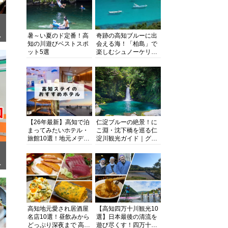
暑～い夏のド定番！高
奇跡の高知ブルーに出
ぎ
知の川遊びベストスポ
会える海！「柏島」で
ット5選
楽しむシュノーケリン
グ、ダイビング、海水
浴にキャンプまで透明
度抜群の海の楽園を徹
底紹介
【26年最新】高知で泊
仁淀ブルーの絶景！に
まってみたいホテル・
こ淵・沈下橋を巡る仁
旅館10選！地元メディ
淀川観光ガイド｜グル
アが観光に最適な宿を
メ・宿・モデルコース
厳選
まで完全網羅！
面
高知地元愛され居酒屋
【高知四万十川観光10
名店10選！昼飲みから
選】日本最後の清流を
どっぷり深夜まで 高知
遊び尽くす！四万十川