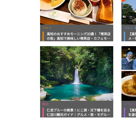
グルメ
グルメ, 
高知のおすすめモーニング20選！「喫茶店
【高
の街」高知で美味しい喫茶店・カフェモー
メ・
ニングをいただきます！
向け
観光
イベント
仁淀ブルーの絶景！にこ淵・沈下橋を巡る
【高
仁淀川観光ガイド｜グルメ・宿・モデルコ
を遊
ースまで完全網羅！
ルメ