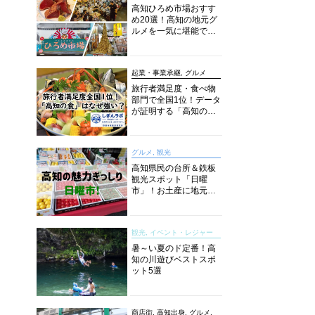
高知ひろめ市場おすす
め20選！高知の地元グ
ルメを一気に堪能でき
る超人気スポットを徹
底解剖
起業・事業承継, グルメ
旅行者満足度・食べ物
部門で全国1位！データ
が証明する「高知の
食」の実力【しぎんラ
ボレポート】
グルメ, 観光
高知県民の台所＆鉄板
観光スポット「日曜
市」！お土産に地元野
菜、ソウルフードまで
なんでもそろう高知の
巨大街路市を徹底解
観光, イベント・レジャー
説！
暑～い夏のド定番！高
知の川遊びベストスポ
ット5選
商店街, 高知出身, グルメ,