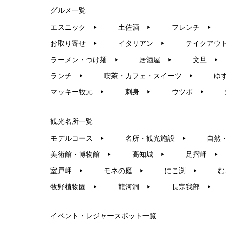
グルメ一覧
エスニック
土佐酒
フレンチ
▶︎
▶︎
▶︎
お取り寄せ
イタリアン
テイクアウ
▶︎
▶︎
ラーメン・つけ麺
居酒屋
文旦
▶︎
▶︎
▶︎
ランチ
喫茶・カフェ・スイーツ
ゆ
▶︎
▶︎
マッキー牧元
刺身
ウツボ
▶︎
▶︎
▶︎
観光名所一覧
モデルコース
名所・観光施設
自然
▶︎
▶︎
美術館・博物館
高知城
足摺岬
▶︎
▶︎
▶︎
室戸岬
モネの庭
にこ渕
む
▶︎
▶︎
▶︎
牧野植物園
龍河洞
長宗我部
▶︎
▶︎
▶︎
イベント・レジャースポット一覧