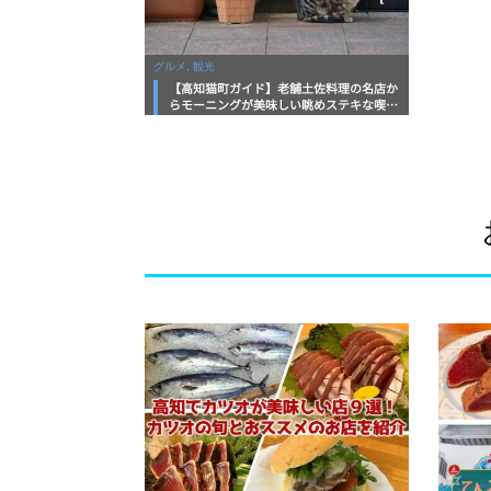
グルメ, 観光
【高知猫町ガイド】老舗土佐料理の名店か
らモーニングが美味しい眺めステキな喫茶
店まで「はりまや橋公園」まわり