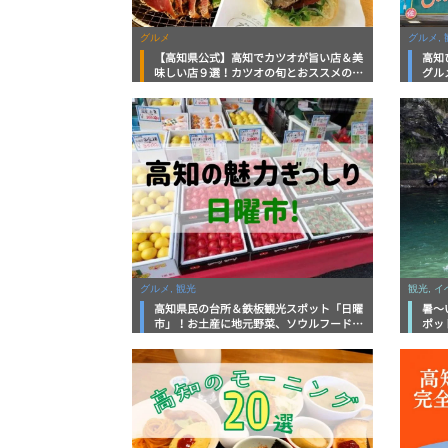
グルメ
グルメ, 
【高知県公式】高知でカツオが旨い店＆美
高知
味しい店９選！カツオの旬とおススメのお
グル
店を紹介
を徹
グルメ, 観光
観光, 
高知県民の台所＆鉄板観光スポット「日曜
暑～
市」！お土産に地元野菜、ソウルフードま
ポッ
で なんでもそろう高知の巨大街路市を徹
底解説！