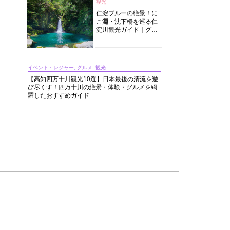
観光
仁淀ブルーの絶景！に
こ淵・沈下橋を巡る仁
淀川観光ガイド｜グル
メ・宿・モデルコース
まで完全網羅！
イベント・レジャー, グルメ, 観光
【高知四万十川観光10選】日本最後の清流を遊
び尽くす！四万十川の絶景・体験・グルメを網
羅したおすすめガイド