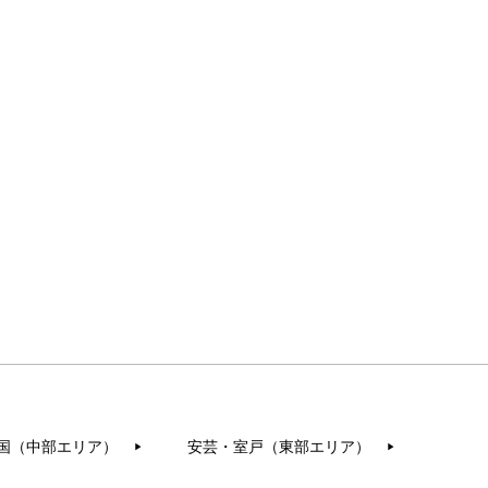
国（中部エリア）
安芸・室戸（東部エリア）
▶︎
▶︎