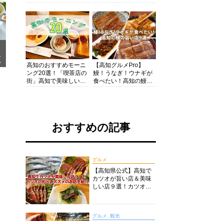
の酒と肴を満喫！【高
の絶景・体験・グルメ
知グルメPro】
を網羅したおすすめガ
イド
メ
ア
高知のおすすめモーニ
【高知グルメPro】
ング20選！「喫茶店の
鰻！うなぎ！ウナギが
街」高知で美味しい喫
食べたい！高知の鰻の
茶店・カフェモーニン
旨い店美味しい店９選
グをいただきます！
食いしんぼおじさんマ
ッキー牧元の高知満腹
日記セレクション
おすすめの記事
グルメ
【高知県公式】高知で
カツオが旨い店＆美味
しい店９選！カツオの
旬とおススメのお店を
紹介
グルメ, 観光