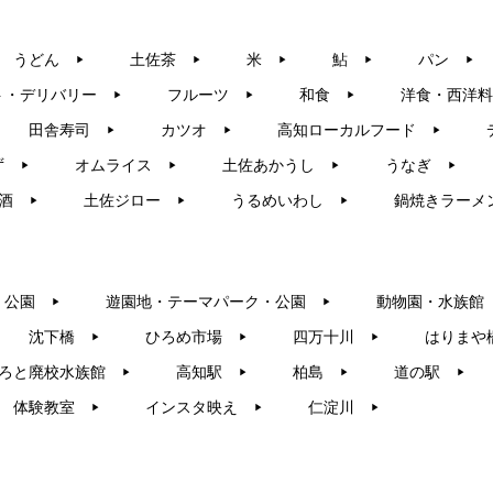
うどん
土佐茶
米
鮎
パン
▶︎
▶︎
▶︎
▶︎
▶︎
ト・デリバリー
フルーツ
和食
洋食・西洋料
▶︎
▶︎
▶︎
田舎寿司
カツオ
高知ローカルフード
▶︎
▶︎
▶︎
ず
オムライス
土佐あかうし
うなぎ
▶︎
▶︎
▶︎
▶︎
酒
土佐ジロー
うるめいわし
鍋焼きラーメ
▶︎
▶︎
▶︎
・公園
遊園地・テーマパーク・公園
動物園・水族館
▶︎
▶︎
沈下橋
ひろめ市場
四万十川
はりまや
▶︎
▶︎
▶︎
ろと廃校水族館
高知駅
柏島
道の駅
▶︎
▶︎
▶︎
▶︎
体験教室
インスタ映え
仁淀川
▶︎
▶︎
▶︎