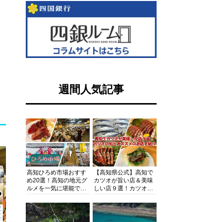
週間人気記事
高知ひろめ市場おすす
【高知県公式】高知で
め20選！高知の地元グ
カツオが旨い店＆美味
ルメを一気に堪能でき
しい店９選！カツオの
る超人気スポットを徹
旬とおススメのお店を
底解剖
紹介