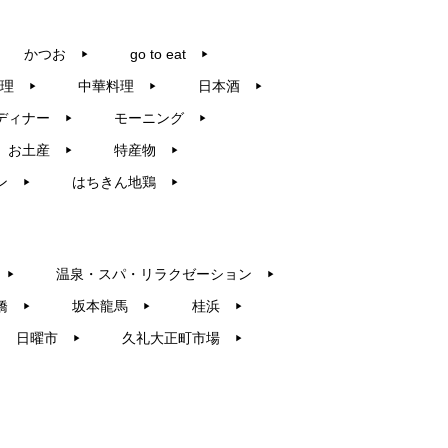
かつお
go to eat
▶︎
▶︎
理
中華料理
日本酒
▶︎
▶︎
▶︎
ディナー
モーニング
▶︎
▶︎
お土産
特産物
▶︎
▶︎
ン
はちきん地鶏
▶︎
▶︎
温泉・スパ・リラクゼーション
▶︎
▶︎
橋
坂本龍馬
桂浜
▶︎
▶︎
▶︎
日曜市
久礼大正町市場
▶︎
▶︎