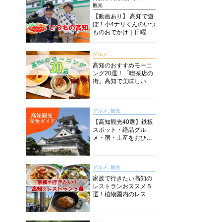
観光
【動画あり】 高知で遊
ぼ！小4ナリくんのいつ
ものおでかけ｜日曜市
に水族館に路面電車に
あちこち巡り
グルメ
高知のおすすめモーニ
ング20選！「喫茶店の
街」高知で美味しい喫
茶店・カフェモーニン
グをいただきます！
グルメ, 観光
【高知観光40選】鉄板
スポット・絶品グル
メ・宿・土産をおひと
り様からファミリー向
けまで徹底解説！
グルメ, 観光
家族で行きたい高知の
レストランおススメ５
選！植物園内のレスト
ランからイタリアンに
中華まで楽しめる