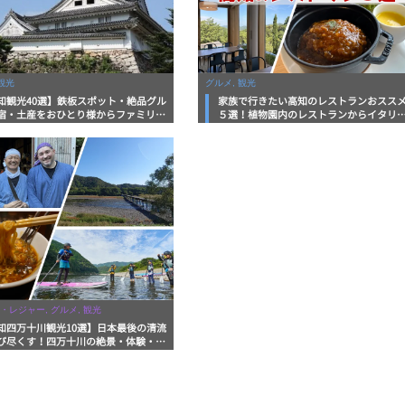
観光
グルメ, 観光
知観光40選】鉄板スポット・絶品グル
家族で行きたい高知のレストランおスス
宿・土産をおひとり様からファミリー
５選！植物園内のレストランからイタリ
まで徹底解説！
ンに中華まで楽しめる
・レジャー, グルメ, 観光
知四万十川観光10選】日本最後の清流
び尽くす！四万十川の絶景・体験・グ
を網羅したおすすめガイド