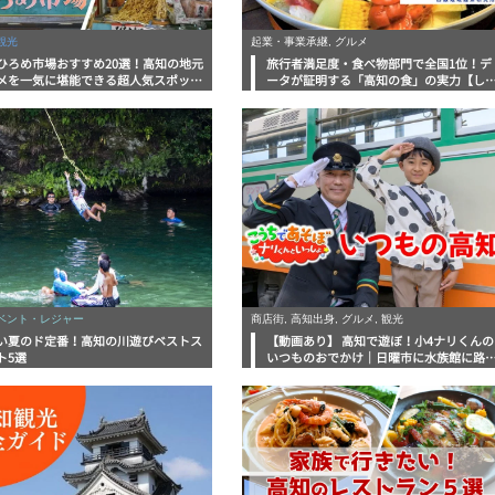
観光
起業・事業承継, グルメ
ひろめ市場おすすめ20選！高知の地元
旅行者満足度・食べ物部門で全国1位！デ
メを一気に堪能できる超人気スポット
ータが証明する「高知の食」の実力【し
底解剖
んラボレポート】
イベント・レジャー
商店街, 高知出身, グルメ, 観光
い夏のド定番！高知の川遊びベストス
【動画あり】 高知で遊ぼ！小4ナリくんの
ト5選
いつものおでかけ｜日曜市に水族館に路
電車にあちこち巡り