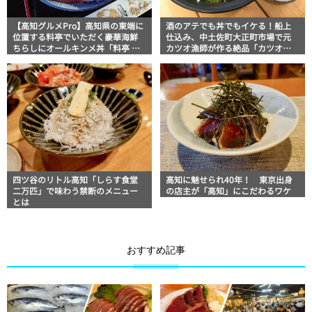
【高知グルメPro】高知県の東端に
酒のアテでも丼でもイケる！船上
位置する料亭でいただく豪華海鮮
仕込み、中土佐町大正町市場で元
ちらしにオールキンメ丼「料亭 花
カツオ漁師が作る絶品「カツオの
月」
なめろう」
四ツ谷のリトル高知「しらす食堂
高知に魅せられ40年！ 東京出身
二万匹」で味わう禁断のメニュー
の店主が「高知」にこだわるワケ
とは
おすすめ記事