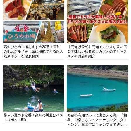
高知ひろめ市場おすすめ20選！高知
【高知県公式】高知でカツオが旨い店
の地元グルメを一気に堪能できる超人
＆美味しい店９選！カツオの旬とおス
気スポットを徹底解剖
スメのお店を紹介
暑～い夏のド定番！高知の川遊びベス
奇跡の高知ブルーに出会える海！「柏
トスポット5選
島」で楽しむシュノーケリング、ダイ
ビング、海水浴にキャンプまで透明度
抜群の海の楽園を徹底紹介