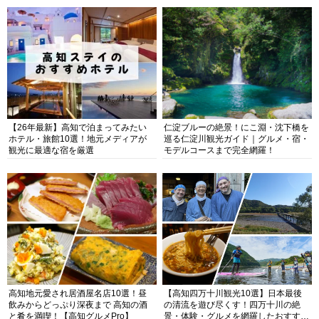
【26年最新】高知で泊まってみたい
仁淀ブルーの絶景！にこ淵・沈下橋を
ホテル・旅館10選！地元メディアが
巡る仁淀川観光ガイド｜グルメ・宿・
観光に最適な宿を厳選
モデルコースまで完全網羅！
高知地元愛され居酒屋名店10選！昼
【高知四万十川観光10選】日本最後
飲みからどっぷり深夜まで 高知の酒
の清流を遊び尽くす！四万十川の絶
と肴を満喫！【高知グルメPro】
景・体験・グルメを網羅したおすすめ