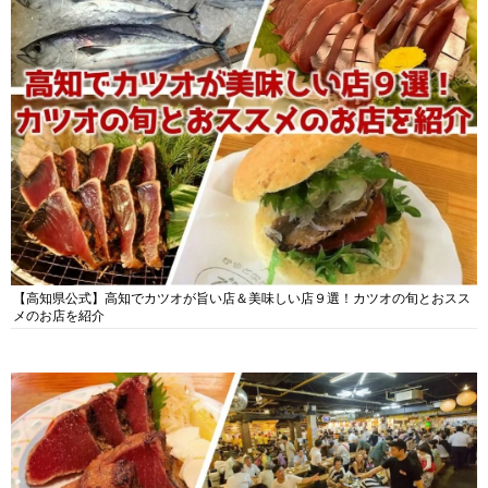
【高知県公式】高知でカツオが旨い店＆美味しい店９選！カツオの旬とおスス
メのお店を紹介