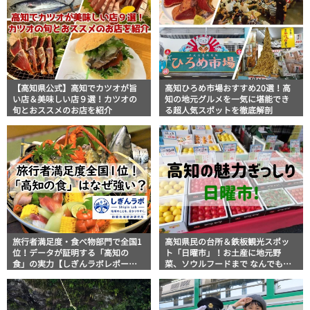
【高知県公式】高知でカツオが旨
高知ひろめ市場おすすめ20選！高
い店＆美味しい店９選！カツオの
知の地元グルメを一気に堪能でき
旬とおススメのお店を紹介
る超人気スポットを徹底解剖
旅行者満足度・食べ物部門で全国1
高知県民の台所＆鉄板観光スポッ
位！データが証明する「高知の
ト「日曜市」！お土産に地元野
食」の実力【しぎんラボレポー
菜、ソウルフードまで なんでもそ
ト】
ろう高知の巨大街路市を徹底解
説！