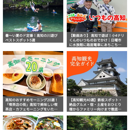
暑～い夏のド定番！高知の川遊び
【動画あり】 高知で遊ぼ！小4ナリ
ベストスポット5選
くんのいつものおでかけ｜日曜市
に水族館に路面電車にあちこち巡
り
高知のおすすめモーニング20選！
【高知観光40選】鉄板スポット・
「喫茶店の街」高知で美味しい喫
絶品グルメ・宿・土産をおひとり
茶店・カフェモーニングをいただ
様からファミリー向けまで徹底解
きます！
説！