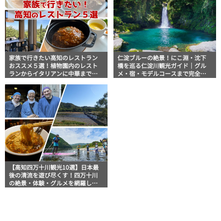
家族で行きたい高知のレストラン
仁淀ブルーの絶景！にこ淵・沈下
おススメ５選！植物園内のレスト
橋を巡る仁淀川観光ガイド｜グル
ランからイタリアンに中華まで楽
メ・宿・モデルコースまで完全網
しめる
羅！
【高知四万十川観光10選】日本最
後の清流を遊び尽くす！四万十川
の絶景・体験・グルメを網羅した
おすすめガイド