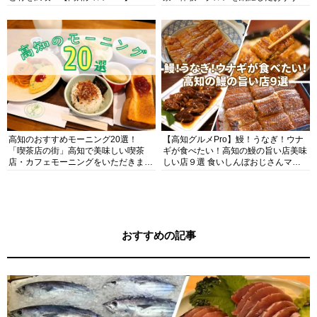
ガイド
高知のおすすめモーニング20選！
【高知グルメPro】鰻！うなぎ！ウナ
「喫茶店の街」高知で美味しい喫茶
ギが食べたい！高知の鰻の旨い店美味
店・カフェモーニングをいただきま
しい店９選 食いしんぼおじさんマッ
す！
キー牧元の高知満腹日記セレクション
おすすめの記事