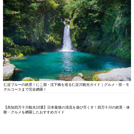
仁淀ブルーの絶景！にこ淵・沈下橋を巡る仁淀川観光ガイド｜グルメ・宿・モ
デルコースまで完全網羅！
【高知四万十川観光10選】日本最後の清流を遊び尽くす！四万十川の絶景・体
験・グルメを網羅したおすすめガイド