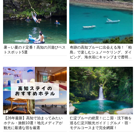
暑～い夏のド定番！高知の川遊びベス
奇跡の高知ブルーに出会える海！「柏
トスポット5選
島」で楽しむシュノーケリング、ダイ
ビング、海水浴にキャンプまで透明度
抜群の海の楽園を徹底紹介
【26年最新】高知で泊まってみたい
仁淀ブルーの絶景！にこ淵・沈下橋を
ホテル・旅館10選！地元メディアが
巡る仁淀川観光ガイド｜グルメ・宿・
観光に最適な宿を厳選
モデルコースまで完全網羅！