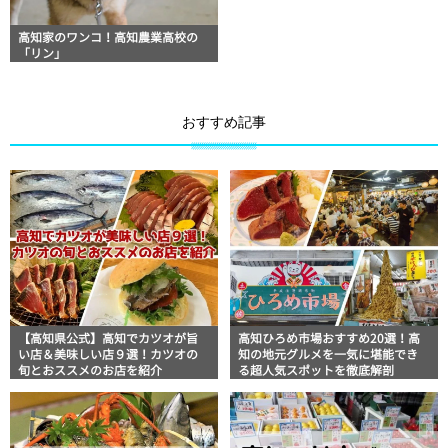
高知家のワンコ！高知農業高校の
「リン」
おすすめ記事
【高知県公式】高知でカツオが旨
高知ひろめ市場おすすめ20選！高
い店＆美味しい店９選！カツオの
知の地元グルメを一気に堪能でき
旬とおススメのお店を紹介
る超人気スポットを徹底解剖