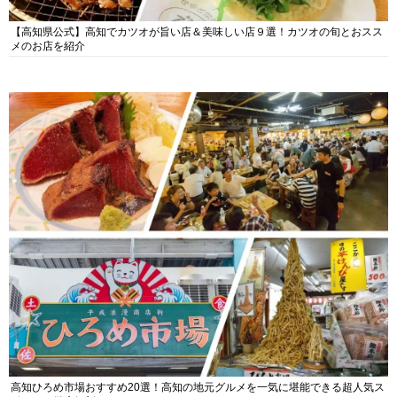
【高知県公式】高知でカツオが旨い店＆美味しい店９選！カツオの旬とおスス
メのお店を紹介
高知ひろめ市場おすすめ20選！高知の地元グルメを一気に堪能できる超人気ス