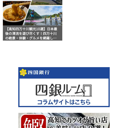
【高知四万十川観光10選】日本最
後の清流を遊び尽くす！四万十川
の絶景・体験・グルメを網羅した
おすすめガイド