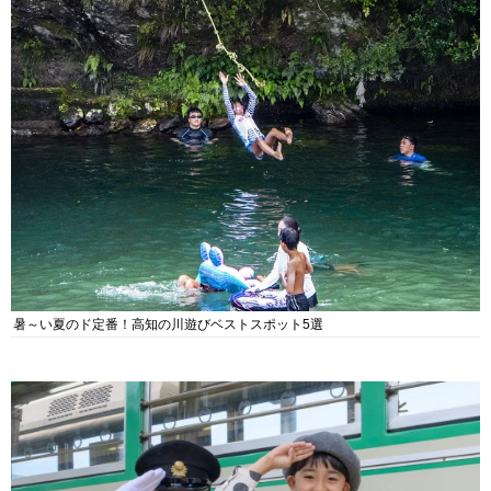
暑～い夏のド定番！高知の川遊びベストスポット5選