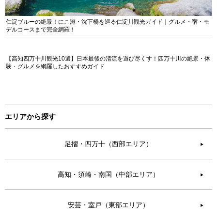
仁淀ブルーの絶景！にこ淵・沈下橋を巡る仁淀川観光ガイド｜グルメ・宿・モ
デルコースまで完全網羅！
【高知四万十川観光10選】日本最後の清流を遊び尽くす！四万十川の絶景・体
験・グルメを網羅したおすすめガイド
エリアから探す
足摺・四万十（西部エリア）
▶︎
高知・須崎・南国（中部エリア）
▶︎
安芸・室戸（東部エリア）
▶︎