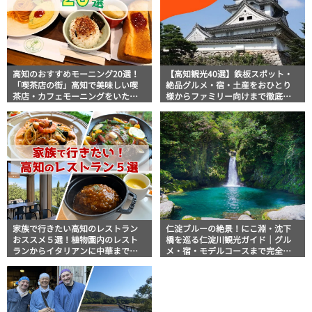
高知のおすすめモーニング20選！
【高知観光40選】鉄板スポット・
「喫茶店の街」高知で美味しい喫
絶品グルメ・宿・土産をおひとり
茶店・カフェモーニングをいただ
様からファミリー向けまで徹底解
きます！
説！
家族で行きたい高知のレストラン
仁淀ブルーの絶景！にこ淵・沈下
おススメ５選！植物園内のレスト
橋を巡る仁淀川観光ガイド｜グル
ランからイタリアンに中華まで楽
メ・宿・モデルコースまで完全網
しめる
羅！