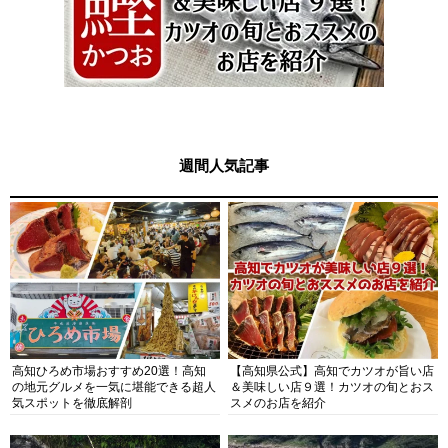
週間人気記事
高知ひろめ市場おすすめ20選！高知
【高知県公式】高知でカツオが旨い店
の地元グルメを一気に堪能できる超人
＆美味しい店９選！カツオの旬とおス
気スポットを徹底解剖
スメのお店を紹介