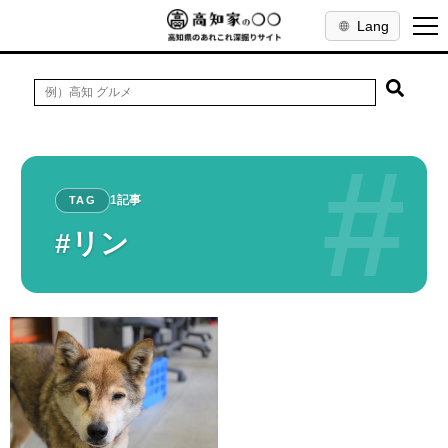
Lang
#
1記事
TAG
#リン