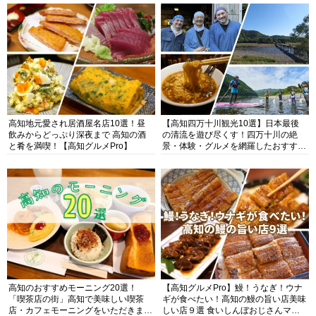
高知地元愛され居酒屋名店10選！昼
【高知四万十川観光10選】日本最後
飲みからどっぷり深夜まで 高知の酒
の清流を遊び尽くす！四万十川の絶
と肴を満喫！【高知グルメPro】
景・体験・グルメを網羅したおすすめ
ガイド
高知のおすすめモーニング20選！
【高知グルメPro】鰻！うなぎ！ウナ
「喫茶店の街」高知で美味しい喫茶
ギが食べたい！高知の鰻の旨い店美味
店・カフェモーニングをいただきま
しい店９選 食いしんぼおじさんマッ