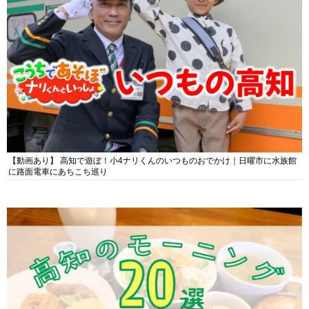
【動画あり】 高知で遊ぼ！小4ナリくんのいつものおでかけ｜日曜市に水族館
に路面電車にあちこち巡り