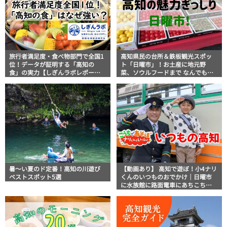
旅行者満足度・食べ物部門で全国1
高知県民の台所＆鉄板観光スポッ
位！データが証明する「高知の
ト「日曜市」！お土産に地元野
食」の実力【しぎんラボレポー
菜、ソウルフードまで なんでもそ
ト】
ろう高知の巨大街路市を徹底解
説！
暑～い夏のド定番！高知の川遊び
【動画あり】 高知で遊ぼ！小4ナリ
ベストスポット5選
くんのいつものおでかけ｜日曜市
に水族館に路面電車にあちこち巡
り